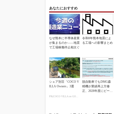
あなたにおすすめ
なぜ熊本に半導体産業
令和8年熊本地震によ
が集まるのか――地震
る工場への影響まとめ
で工場稼働停止相次ぐ
シェア別荘「COCO V
脱自動車でもDMG森
ILLA Owners」3選
精機が業績再上方修
正、2028年度にピーク
利益計画
PR(COCO VILLA on GOETHE)