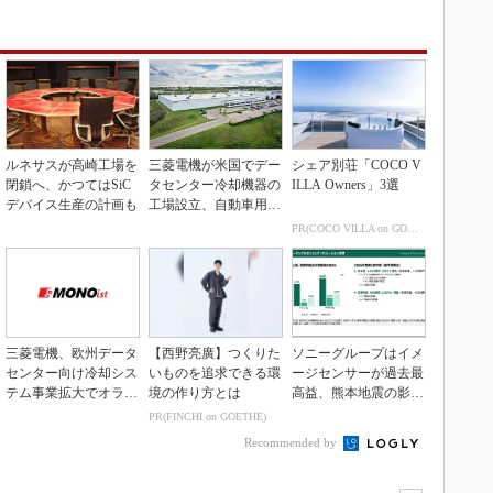
ルネサスが高崎工場を
三菱電機が米国でデー
シェア別荘「COCO V
閉鎖へ、かつてはSiC
タセンター冷却機器の
ILLA Owners」3選
デバイス生産の計画も
工場設立、自動車用電
装品工場を改修
PR(COCO VILLA on GOETHE)
三菱電機、欧州データ
【西野亮廣】つくりた
ソニーグループはイメ
センター向け冷却シス
いものを追求できる環
ージセンサーが過去最
テム事業拡大でオラン
境の作り方とは
高益、熊本地震の影響
ダ企業を買収
も限定的
PR(FINCHI on GOETHE)
Recommended by