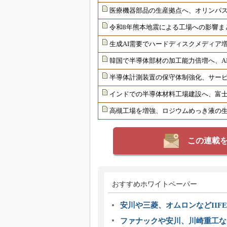
医療機器部品の生産拠点へ、オリンパ
令和8年熊本地震による工場への影響ま
生成AI需要でハードディスクメディア増
韓国で半導体部材の加工能力倍増へ、AI
半導体計測装置の保守体制強化、サー
インドでの半導体材料工場建設へ、富士
高槻工場を増強、ロジウムめっき液の生
この連載
おすすめホワイトペーパー
安川や三菱、オムロンなどIIFE
ファナックや安川、川崎重工な