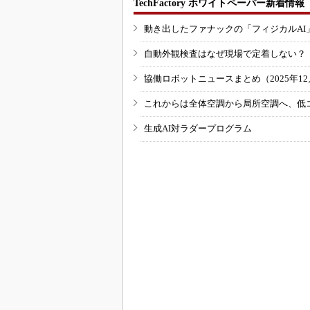
TechFactory ホワイトペーパー新着情報
動き出したファナックの「フィジカルAI
自動外観検査はなぜ現場で定着しない？
協働ロボットニュースまとめ（2025年12月
これからは全体空調から局所空調へ、低
生成AI対ラダープログラム