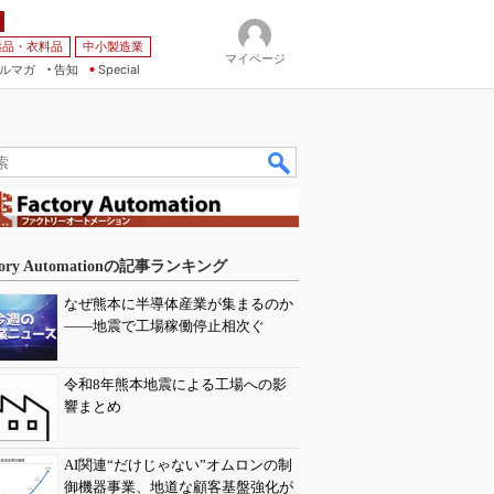
薬品・衣料品
中小製造業
マイページ
ルマガ
告知
Special
tory Automationの記事ランキング
なぜ熊本に半導体産業が集まるのか
――地震で工場稼働停止相次ぐ
令和8年熊本地震による工場への影
響まとめ
AI関連“だけじゃない”オムロンの制
御機器事業、地道な顧客基盤強化が