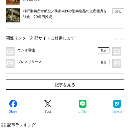
神戸製鋼所が航空／防衛向け砂型鋳造品の生産能力を
読む
強化、20億円投資
関連リンク（外部サイトに移動します）
4 links
ウシオ電機
MO
見る
プレスリリース
F
見る
記事を見る
Share
Post
LINE
Hatena
記事ランキング