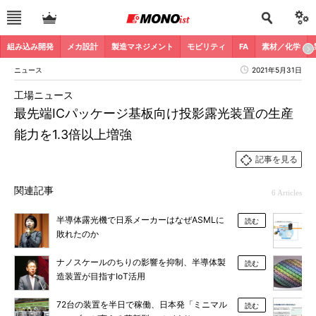
組み込み開発
メカ設計
製造マネジメント
モビリティ
FA
素材／化学
ニュース
2021年5月31日
工場ニュース
最先端ICパッケージ基板向け投影露光装置の生産
能力を1.3倍以上増強
記事を見る
関連記事
6 Articles
半導体露光機で日系メーカーはなぜASMLに
読む
敗れたのか
ナノスケールのちりの影響を抑制、半導体製
読む
造装置が目指すIoT活用
72台の装置を半日で稼働、日本発「ミニマル
読む