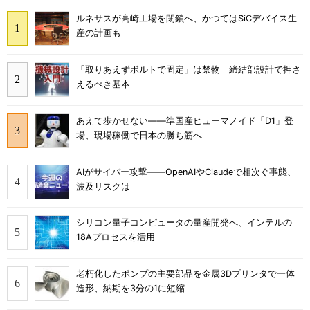
ルネサスが高崎工場を閉鎖へ、かつてはSiCデバイス生
産の計画も
「取りあえずボルトで固定」は禁物 締結部設計で押さ
えるべき基本
あえて歩かせない――準国産ヒューマノイド「D1」登
場、現場稼働で日本の勝ち筋へ
AIがサイバー攻撃――OpenAIやClaudeで相次ぐ事態、
波及リスクは
シリコン量子コンピュータの量産開発へ、インテルの
18Aプロセスを活用
老朽化したポンプの主要部品を金属3Dプリンタで一体
造形、納期を3分の1に短縮