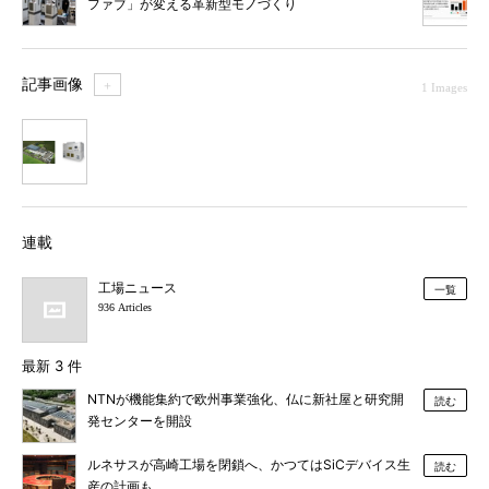
ファブ」が変える革新型モノづくり
記事画像
＋
1 Images
1
連載
工場ニュース
一覧
936 Articles
最新 3 件
NTNが機能集約で欧州事業強化、仏に新社屋と研究開
読む
発センターを開設
ルネサスが高崎工場を閉鎖へ、かつてはSiCデバイス生
読む
産の計画も