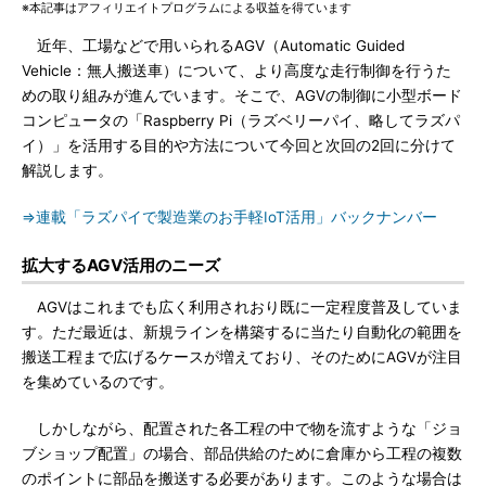
※本記事はアフィリエイトプログラムによる収益を得ています
近年、工場などで用いられるAGV（Automatic Guided
Vehicle：無人搬送車）について、より高度な走行制御を行うた
めの取り組みが進んでいます。そこで、AGVの制御に小型ボード
コンピュータの「Raspberry Pi（ラズベリーパイ、略してラズパ
イ）」を活用する目的や方法について今回と次回の2回に分けて
解説します。
⇒連載「ラズパイで製造業のお手軽IoT活用」バックナンバー
拡大するAGV活用のニーズ
AGVはこれまでも広く利用されおり既に一定程度普及していま
す。ただ最近は、新規ラインを構築するに当たり自動化の範囲を
搬送工程まで広げるケースが増えており、そのためにAGVが注目
を集めているのです。
しかしながら、配置された各工程の中で物を流すような「ジョ
ブショップ配置」の場合、部品供給のために倉庫から工程の複数
のポイントに部品を搬送する必要があります。このような場合は