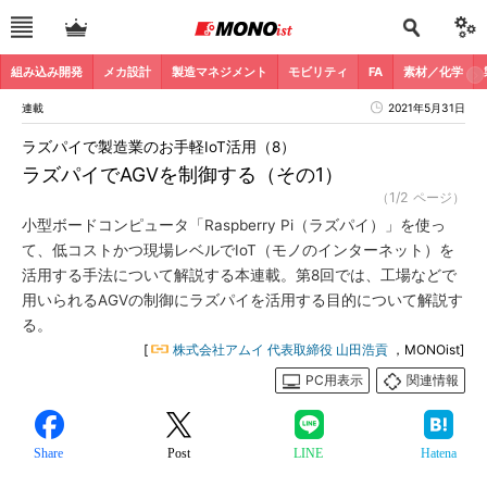
組み込み開発
メカ設計
製造マネジメント
モビリティ
FA
素材／化学
連載
2021年5月31日
ラズパイで製造業のお手軽IoT活用（8）
ラズパイでAGVを制御する（その1）
（1/2 ページ）
小型ボードコンピュータ「Raspberry Pi（ラズパイ）」を使っ
て、低コストかつ現場レベルでIoT（モノのインターネット）を
活用する手法について解説する本連載。第8回では、工場などで
用いられるAGVの制御にラズパイを活用する目的について解説す
る。
[
株式会社アムイ 代表取締役 山田浩貢
，MONOist]
PC用表示
関連情報
Share
Post
LINE
Hatena