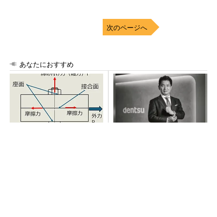
次のページへ
あなたにおすすめ
「取りあえずボルトで固定」
全員がリーダーシップを発揮
は禁物 締結部設計で押さえ
し、自分より優れた人財を育
るべき基本
成する
PR(dentsu Japan)
チームが本音で意見を交わし合い、多様な人財
が挑戦できる組織へ
PR(dentsu Japan)