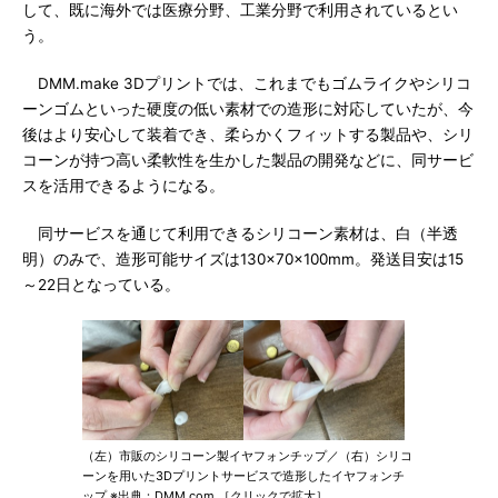
して、既に海外では医療分野、工業分野で利用されているとい
う。
DMM.make 3Dプリントでは、これまでもゴムライクやシリコ
ーンゴムといった硬度の低い素材での造形に対応していたが、今
後はより安心して装着でき、柔らかくフィットする製品や、シリ
コーンが持つ高い柔軟性を生かした製品の開発などに、同サービ
スを活用できるようになる。
同サービスを通じて利用できるシリコーン素材は、白（半透
明）のみで、造形可能サイズは130×70×100mm。発送目安は15
～22日となっている。
（左）市販のシリコーン製イヤフォンチップ／（右）シリコ
ーンを用いた3Dプリントサービスで造形したイヤフォンチ
ップ ※出典：DMM.com ［クリックで拡大］