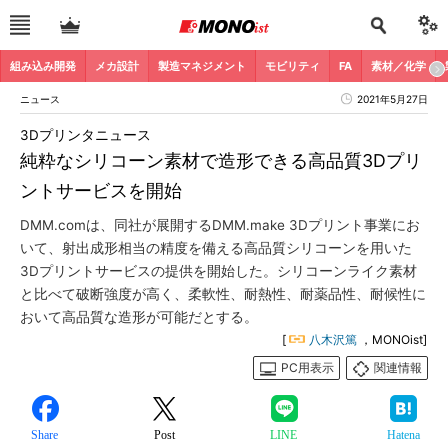
組み込み開発
メカ設計
製造マネジメント
モビリティ
FA
素材／化学
ニュース
2021年5月27日
3Dプリンタニュース
純粋なシリコーン素材で造形できる高品質3Dプリ
ントサービスを開始
DMM.comは、同社が展開するDMM.make 3Dプリント事業にお
いて、射出成形相当の精度を備える高品質シリコーンを用いた
3Dプリントサービスの提供を開始した。シリコーンライク素材
と比べて破断強度が高く、柔軟性、耐熱性、耐薬品性、耐候性に
おいて高品質な造形が可能だとする。
[
八木沢篤
，MONOist]
PC用表示
関連情報
Share
Post
LINE
Hatena