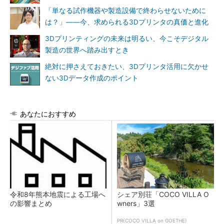
「単なる試作機器や製造設備で終わらせないために
は？」――今、求められる3Dプリンタの真価と進化
3Dプリンティングの未来は明るい、今こそデジタル
製造の世界へ踏み出すとき
絶対に押さえておきたい、3Dプリンタ活用に欠かせ
ない3Dデータ作成のポイント
あなたにおすすめ
令和8年熊本地震による工場へ
シェア別荘「COCO VILLA O
の影響まとめ
wners」3選
PR(COCO VILLA on GOETHE)