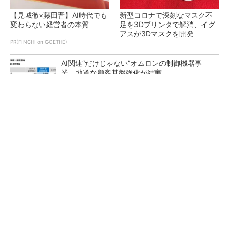
【見城徹×藤田晋】AI時代でも
新型コロナで深刻なマスク不
変わらない経営者の本質
足を3Dプリンタで解消、イグ
アスが3Dマスクを開発
PR(FINCHI on GOETHE)
AI関連“だけじゃない”オムロンの制御機器事
業、地道な顧客基盤強化が結実
【レベル14】生成AIを味方に、3D CADを使い
こなそう！
「取りあえずボルトで固定」は禁物 締結部設
計で押さえるべき基本