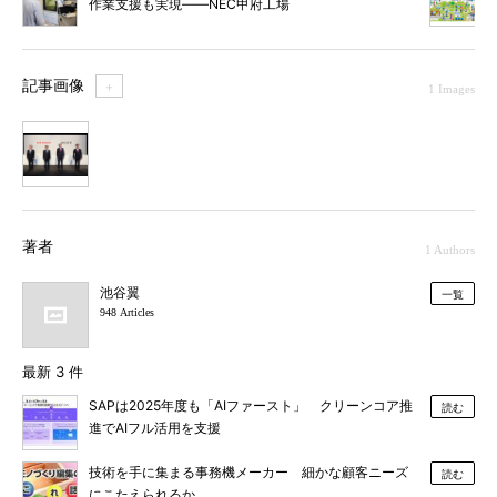
作業支援も実現――NEC甲府工場
記事画像
＋
1 Images
1
著者
1 Authors
池谷翼
一覧
948 Articles
最新 3 件
SAPは2025年度も「AIファースト」 クリーンコア推
読む
進でAIフル活用を支援
技術を手に集まる事務機メーカー 細かな顧客ニーズ
読む
にこたえられるか