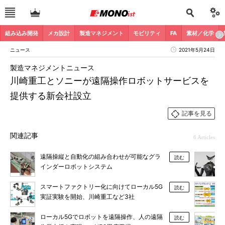
組み込み開発
メカ設計
製造マネジメント
モビリティ
FA
素材／化学
ニュース
2021年5月24日
製造マネジメントニュース
川崎重工とソニーが遠隔操作ロボットサービスを
提供する新会社設立
記事を見る
関連記事
6 Articles
遠隔操縦と自動化の組み合わせが可能なグラ
読む
インダーロボットシステム
スマートファクトリー化に向けてローカル5G
読む
実証実験を開始、川崎重工など3社
ローカル5Gでロボットを遠隔操作、人の遠隔
読む