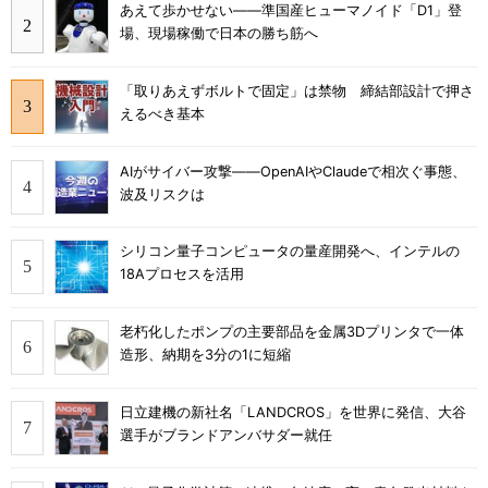
あえて歩かせない――準国産ヒューマノイド「D1」登
場、現場稼働で日本の勝ち筋へ
「取りあえずボルトで固定」は禁物 締結部設計で押さ
えるべき基本
AIがサイバー攻撃――OpenAIやClaudeで相次ぐ事態、
波及リスクは
シリコン量子コンピュータの量産開発へ、インテルの
18Aプロセスを活用
老朽化したポンプの主要部品を金属3Dプリンタで一体
造形、納期を3分の1に短縮
日立建機の新社名「LANDCROS」を世界に発信、大谷
選手がブランドアンバサダー就任