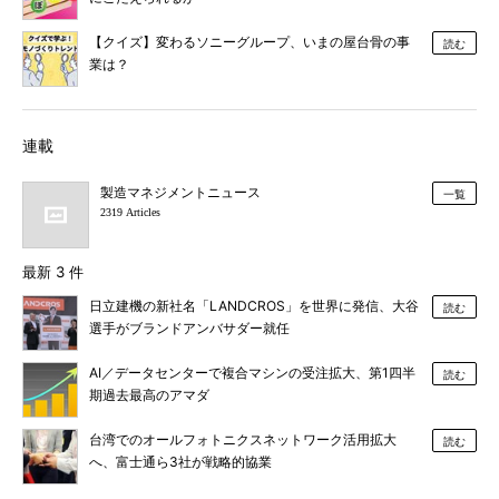
【クイズ】変わるソニーグループ、いまの屋台骨の事
読む
業は？
連載
製造マネジメントニュース
一覧
2319 Articles
最新 3 件
日立建機の新社名「LANDCROS」を世界に発信、大谷
読む
選手がブランドアンバサダー就任
AI／データセンターで複合マシンの受注拡大、第1四半
読む
期過去最高のアマダ
台湾でのオールフォトニクスネットワーク活用拡大
読む
へ、富士通ら3社が戦略的協業