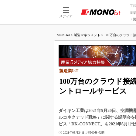
工
産
メディア
脱
つながる技術
AI×技術
MONOist
>
製造マネジメント
>
100万台のクラウド
つながる工場
AI×設備
つながるサービ
Physical
製造業IoT
100万台のクラウド
ントロールサービス
ダイキン工業は2021年5月20日、空
ルコネクテッド戦略」に関する説明会を
ビス「DK-CONNECT」を2021年6月
2021年05月24日 14時00分 公開