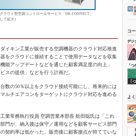
ラウド型空調コントロールサービス「DK-CONNECT」
して拡大］
コー
デジ
ダイキン工業が販売する空調機器のクラウド対応推進
機器をクラウドに接続することで使用データなどを収集
な機能アップデートなどを通じた顧客満足度の向上」
「つ
ービスの提供」などを行う計画だ。
売台数の50％以上をクラウド接続可能にし、将来的には
用マルチエアコンをターゲットにクラウド対応を進める
よく
業常務執行役員 空調営業本部長 舩田聡氏は「これ
業部門が、納入後は保守／運用などを顧客サービス部門
守の契約率は低かった。販売後に顧客接点が持てていな