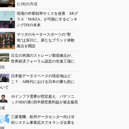
た3社の方法
現場の作業効率やミスを改善 XRグ
ラス「MiRZA」が可能にするピッキ
ングDXの未来
マツダのモータースポーツの“聖
地”は深川に、新たなブランド体験
拠点を開設
日立の米国のストレージ製造拠点が、
世界経済フォーラム認定の先進工場に
選出
日本版データスペースの現在地はど
こ？ AI時代における日本の勝ち筋に
ついて
AIインフラ需要が想定超え パナソニ
ックHDの第1四半期営業利益が過去最高
達成
三菱電機、欧州データセンター向け冷
却システム事業拡大でオランダ企業を
買収