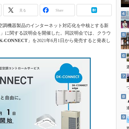
3Dプリンタ
産業オープンネット展
見る
Share
デジタルツインとCAE
S＆OP
日、空調機器製品のインターネット対応化を中核とする新
インダストリー4.0
略」に関する説明会を開催した。同説明会では、クラウ
イノベーション
K-CONNECT
」を2021年6月1日から発売すると発表し
製造業ビッグデータ
メイドインジャパン
植物工場
知財マネジメント
海外生産
グローバル設計・開発
制御セキュリティ
新型コロナへの対応