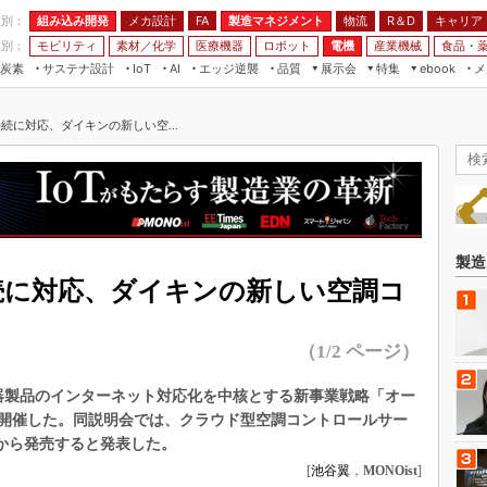
程別：
組み込み開発
メカ設計
製造マネジメント
物流
R＆D
キャリア
FA
業別：
モビリティ
素材／化学
医療機器
ロボット
電機
産業機械
食品・
炭素
サステナ設計
エッジ逆襲
品質
展示会
特集
メ
IoT
AI
ebook
伝承
組み込み開発
CEATEC
読者調査まとめ
編集後記
接続に対応、ダイキンの新しい空...
JIMTOF
保全
メカ設計
つながるクルマ
組込み/エッジ コンピューティング
ス
 AI
製造マネジメント
5G
展＆IoT/5Gソリューション展
VR／AR
FA
IIFES
モビリティ
フィールドサービス
国際ロボット展
素材／化学
FPGA
製造
ジャパンモビリティショー
接続に対応、ダイキンの新しい空調コ
組み込み画像技術
TECHNO-FRONTIER
組み込みモデリング
人テク展
（1/2 ページ）
Windows Embedded
スマート工場EXPO
車載ソフト開発
調機器製品のインターネット対応化を中核とする新事業戦略「オー
EdgeTech+
開催した。同説明会では、クラウド型空調コントロールサー
ISO26262
日本ものづくりワールド
1日から発売すると発表した。
無償設計ツール
[
池谷翼
，
MONOist
]
AUTOMOTIVE WORLD