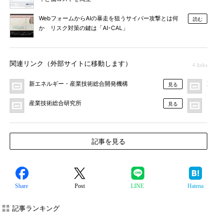
WebフォームからAIの暴走を狙うサイバー攻撃とは何
読む
か リスク対策の鍵は「AI-CAL」
関連リンク（外部サイトに移動します）
4 links
新エネルギー・産業技術総合開発機構
東
見る
産業技術総合研究所
プ
見る
記事を見る
Share
Post
LINE
Hatena
記事ランキング