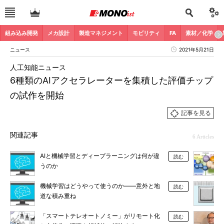
組み込み開発
メカ設計
製造マネジメント
モビリティ
FA
素材／化学
ニュース
2021年5月21日
人工知能ニュース
6種類のAIアクセラレーターを集積した評価チップ
の試作を開始
記事を見る
関連記事
6 Articles
AIと機械学習とディープラーニングは何が違
読む
うのか
機械学習はどうやって使うのか――意外と地
読む
道な積み重ね
「スマートテレオートノミー」がリモート化
読む