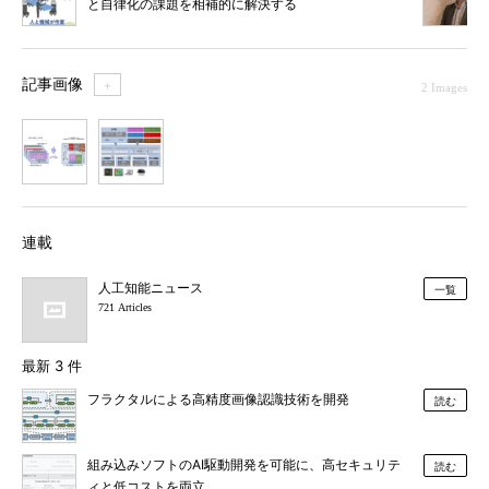
と自律化の課題を相補的に解決する
記事画像
＋
2 Images
1
2
連載
人工知能ニュース
一覧
721 Articles
最新 3 件
フラクタルによる高精度画像認識技術を開発
読む
組み込みソフトのAI駆動開発を可能に、高セキュリテ
読む
ィと低コストを両立