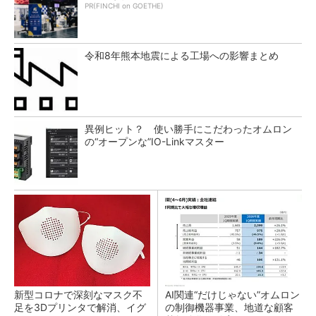
PR(FINCHI on GOETHE)
令和8年熊本地震による工場への影響まとめ
異例ヒット？ 使い勝手にこだわったオムロン
の“オープンな”IO-Linkマスター
新型コロナで深刻なマスク不
AI関連“だけじゃない”オムロン
足を3Dプリンタで解消、イグ
の制御機器事業、地道な顧客