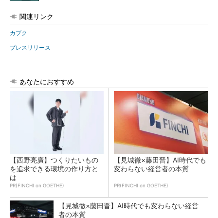
関連リンク
カブク
プレスリリース
あなたにおすすめ
【西野亮廣】つくりたいもの
【見城徹×藤田晋】AI時代でも
を追求できる環境の作り方と
変わらない経営者の本質
は
PR(FINCHI on GOETHE)
PR(FINCHI on GOETHE)
【見城徹×藤田晋】AI時代でも変わらない経営
者の本質