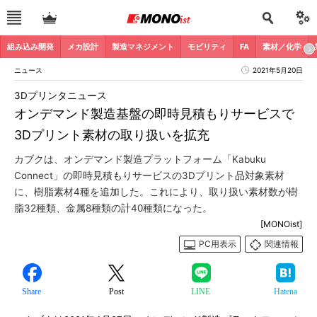
組み込み開発
メカ設計
製造マネジメント
モビリティ
FA
素材／化学
ニュース
2021年5月20日
3Dプリンタニュース
オンデマンド製造基盤の即時見積もりサービスで
3Dプリント素材の取り扱いを拡充
カブクは、オンデマンド製造プラットフォーム「Kabuku
Connect」の即時見積もりサービスの3Dプリント品対象素材
に、樹脂素材4種を追加した。これにより、取り扱い素材数が樹
脂32種類、金属8種類の計40種類になった。
[MONOist]
PC用表示
関連情報
Share
Post
LINE
Hatena