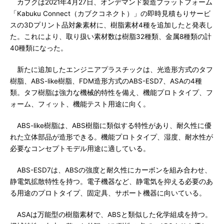
カブクは2021年4月27日、オンデマンド製造プラットフォーム
「Kabuku Connect（カブクコネクト）」の即時見積もりサービ
スの3Dプリント品対象素材に、樹脂素材4種を追加したと発表し
た。これにより、取り扱い素材数は樹脂32種類、金属8種類の計
40種類になった。
新たに追加したエンジニアプラスチックは、光造形方式のタフ
樹脂、ABS-like樹脂、FDM造形方式のABS-ESD7、ASAの4種
類。タフ樹脂は強力な機械的特性を備え、機能プロトタイプ、フ
ォーム、フィット、機能テスト用途に向く。
ABS-like樹脂は、ABS樹脂に類似する特性があり、耐久性に優
れた立体部品が造形できる。機能プロトタイプ、湿度、耐水性が
必要なコンセプトモデル用途に適している。
ABS-ESD7は、ABSの強度と耐久性にカーボンを組み合わせ、
静電気拡散特性を持つ。電子機器など、静電気を抑える必要のあ
る用途のプロトタイプ、固定具、サポート機器に向いている。
ASAは万能型の樹脂素材で、ABSと類似した化学組成を持つ。