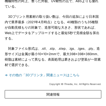
機械特性の向上、整った外観、UV耐性の点で、ABSよりも優れ
ている。
3Dプリント用素材の取り扱い数は、今回の追加により日本国
内で業界最多（2021年4月時点）となる。40種類のうち35種類
が自動見積もりの対象で、造形可能な大きさ、形状であれば、
Web上でデータをアップロードすると最短5秒で見積金額を算出
する。
対象ファイル形式は、.stl、.stp、.step、.igs、.iges、.ply。造
形サイズは金属が最小10×10×2mmで、最大398×398×360mm、
樹脂は素材によって異なる。表面処理は磨きおよび塗装が一部素
材で選択できる。
⇒ その他の「3Dプリンタ」関連ニュースはこちら
Copyright © ITmedia, Inc. All Rights Reserved.
関連情報