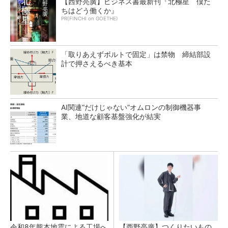
【西野亮廣】ビジネス書最新刊『北極星 僕た
ちはどう働くか』
PR(FINCHI on GOETHE)
「取りあえずボルトで固定」は禁物 締結部設
計で押さえるべき基本
AI関連“だけじゃない”オムロンの制御機器事
業、地道な顧客基盤強化が結実
令和8年熊本地震による工場へ
【西野亮廣】つくりたいもの