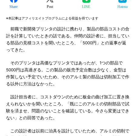
Share
Post
LINE
Hatena
※本記事はアフィリエイトプログラムによる収益を得ています
前職で新開発プリンタの設計に携わり、製品の部品コストの合
計を計算していたときの話である。仲間の設計者に、担当してい
る部品の見積コストを聞いたところ、「5000円」との返事が返
ってきた。
そのプリンタは高価なプリンタではあったが、1つの部品で
5000円は高過ぎる。この製品の販売予定台数は少なく、金型は
作製しない予定でいたため、そのアルミ製の部品は切削加工で作
る以外に方法はなかった。
設計担当者に、コストダウンのために板金の曲げ加工に置き換
えられないかを聞いたところ、「既にこのアルミの切削部品で試
験を済ませ、問題のないことを確認している。今さら変更はでき
ない」との回答であった。
この設計者は以前に治具を設計していたため、アルミの切削で