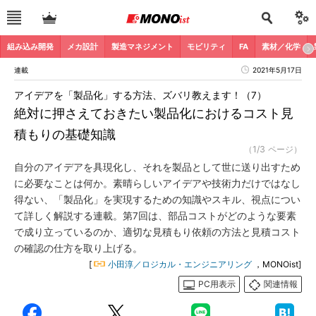
組み込み開発
メカ設計
製造マネジメント
モビリティ
FA
素材／化学
連載
2021年5月17日
アイデアを「製品化」する方法、ズバリ教えます！（7）
絶対に押さえておきたい製品化におけるコスト見
積もりの基礎知識
（1/3 ページ）
自分のアイデアを具現化し、それを製品として世に送り出すため
に必要なことは何か。素晴らしいアイデアや技術力だけではなし
得ない、「製品化」を実現するための知識やスキル、視点につい
て詳しく解説する連載。第7回は、部品コストがどのような要素
で成り立っているのか、適切な見積もり依頼の方法と見積コスト
の確認の仕方を取り上げる。
[
小田淳／ロジカル・エンジニアリング
，MONOist]
PC用表示
関連情報