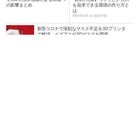
の影響まとめ
を追求できる環境の作り方と
は
PR(FINCHI on GOETHE)
新型コロナで深刻なマスク不足を3Dプリンタ
で解消、イグアスが3Dマスクを開発
【レベル14】生成AIを味方に、3D CADを使い
こなそう！
狭小な駐車場に、シャープがポールカメラ式製
品発表 市場シェア10％目指す