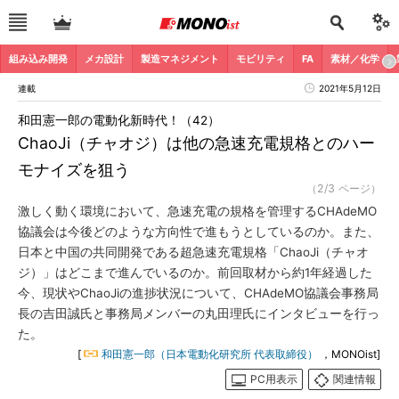
組み込み開発
メカ設計
製造マネジメント
モビリティ
FA
素材／化学
連載
2021年5月12日
和田憲一郎の電動化新時代！（42）
ChaoJi（チャオジ）は他の急速充電規格とのハー
モナイズを狙う
（2/3 ページ）
激しく動く環境において、急速充電の規格を管理するCHAdeMO
協議会は今後どのような方向性で進もうとしているのか。また、
日本と中国の共同開発である超急速充電規格「ChaoJi（チャオ
ジ）」はどこまで進んでいるのか。前回取材から約1年経過した
今、現状やChaoJiの進捗状況について、CHAdeMO協議会事務局
長の吉田誠氏と事務局メンバーの丸田理氏にインタビューを行っ
た。
[
和田憲一郎（日本電動化研究所 代表取締役）
，MONOist]
PC用表示
関連情報