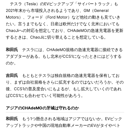
テスラ（Tesla）のEVピックアップ「サイバートラック」も
2021年末から市場投入されるようであり、GM（General
Motors）、フォード（Ford Motor）など他社の動きも見ていき
たい。言うまでもなく、日産は欧州だけでなく北米においても
ChaoJiへの対応を想定しており、CHAdeMOの急速充電器を更新
するときは、ChaoJiに切り替えることを想定している。
和田氏
テスラには、CHAdeMO規格の急速充電器に接続できる
アダプターがある。もし北米がCCS1になったときにはどうする
のか。
吉田氏
もともとテスラは独自規格の急速充電器を保有してお
り、まずは自社規格をさらに拡充するのではないだろうか。その
後、CCS1の普及度合いにもよるが、もし拡大していくのであれ
ばCCS1にも合わせていく可能性があろう。
アジアのCHAdeMOの牙城は守れるのか
和田氏
もう1つ懸念される地域はアジアではないか。EVピック
アップトラックや中国の現地自動車メーカーのEVがタイやベト