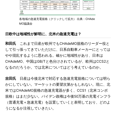
各地域の急速充電規格（クリックして拡大） 出典：CHAde
MO協議会
日欧中は地域性が鮮明に、北米の急速充電は？
和田氏
これまで日産が欧州でもCHAdeMO規格のリーダー役と
して引っ張ってきていただけに、日系自動車メーカーにとっては
やや混乱するように思われる。確かに地域性があり、日本は
CHAdeMO、中国はGB/Tと色分けされているが、欧州はCCS2と
なるのだろうか。では北米についてはどう考えているのか。
吉田氏
日産は今後北米で対応する急速充電規格については明ら
かにしていない。マーケットの要望次第かもしれない。現に、北
米ではCHAdeMO規格の急速充電器が多く、CCS1（北米コンボ
規格）はまだ少ない。バイデン政権は今後50万基の充電インフラ
（普通充電＋急速充電）を設置していくと表明しており、どのよ
うになるか注視していきたい。