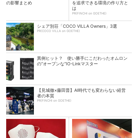
の影響まとめ
を追求できる環境の作り方と
は
PR(FINCHI on GOETHE)
シェア別荘「COCO VILLA Owners」3選
PR(COCO VILLA on GOETHE)
異例ヒット？ 使い勝手にこだわったオムロン
の“オープンな”IO-Linkマスター
【見城徹×藤田晋】AI時代でも変わらない経営
者の本質
PR(FINCHI on GOETHE)