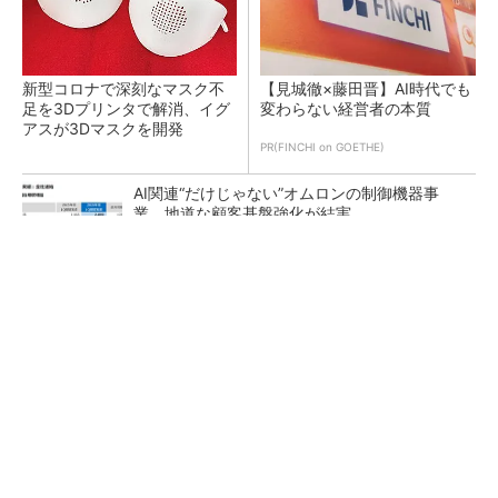
新型コロナで深刻なマスク不
【見城徹×藤田晋】AI時代でも
足を3Dプリンタで解消、イグ
変わらない経営者の本質
アスが3Dマスクを開発
PR(FINCHI on GOETHE)
AI関連“だけじゃない”オムロンの制御機器事
業、地道な顧客基盤強化が結実
【レベル14】生成AIを味方に、3D CADを使い
こなそう！
「取りあえずボルトで固定」は禁物 締結部設
計で押さえるべき基本