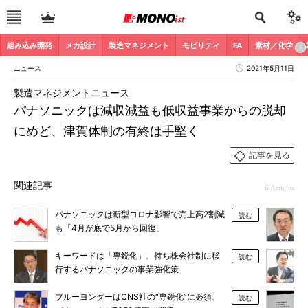
組み込み開発
メカ設計
製造マネジメント
モビリティ
FA
素材／化学
ニュース
2021年5月11日
製造マネジメントニュース
パナソニックは減収減益も低収益事業からの脱却
にめど、津賀体制の有終は手堅く
記事を見る
関連記事
6 Articles
パナソニックは新型コロナ影響で売上高2割減
読む
も「4月が底で5月から回復」
キーワードは「専鋭化」、持ち株会社制に移
読む
行するパナソニックの事業強化策
ブルーヨンダーはCNS社の“専鋭化”に必須、
読む