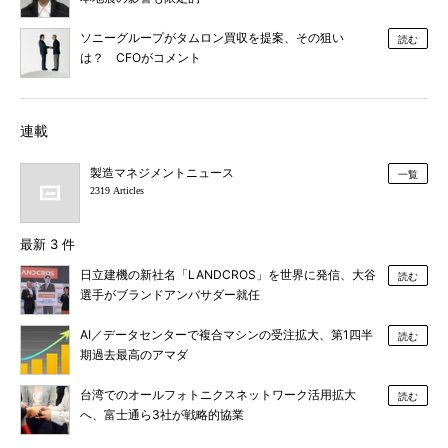
ソニーグループがタムロン買収を提案、その狙い
読む
は？ CFOがコメント
連載
製造マネジメントニュース
一覧
2319 Articles
最新 3 件
日立建機の新社名「LANDCROS」を世界に発信、大谷
読む
選手がブランドアンバサダー就任
AI／データセンターで複合マシンの受注拡大、第1四半
読む
期過去最高のアマダ
台湾でのオールフォトニクスネットワーク活用拡大
読む
へ、富士通ら3社が戦略的協業