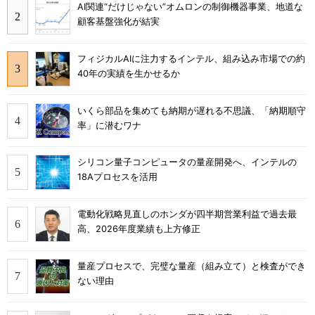
AI関連“だけじゃない”オムロンの制御機器事業、地道な
顧客基盤強化が結実
フィジカルAIに注力するインテル、組み込み市場での約
40年の実績を生かせるか
いくら部品を集めても納期が遅れる不思議、「納期順守
率」に潜むワナ
シリコン量子コンピュータの量産開発へ、インテルの
18Aプロセスを活用
電動化戦略見直しのホンダが四半期営業利益で過去最
高、2026年度業績も上方修正
量産プロセスで、完璧な量産（組み立て）と検査ができ
ない理由