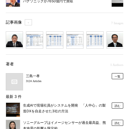
パナソニックが7650億円で買収
記事画像
＋
7 Images
1
2
3
4
5
6
7
著者
1 Authors
三島一孝
一覧
3124 Articles
最新 3 件
生成AIで現場社員がシステムを開発 「人中心」の製
読む
造DXを自走させた3社の方法
ソニーグループはイメージセンサーが過去最高益、熊
読む
本地震の影響も限定的