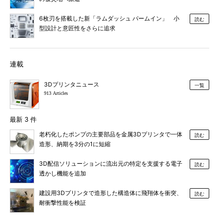
6枚刃を搭載した新「ラムダッシュ パームイン」 小
読む
型設計と意匠性をさらに追求
連載
3Dプリンタニュース
一覧
913 Articles
最新 3 件
老朽化したポンプの主要部品を金属3Dプリンタで一体
読む
造形、納期を3分の1に短縮
3D配信ソリューションに流出元の特定を支援する電子
読む
透かし機能を追加
建設用3Dプリンタで造形した構造体に飛翔体を衝突、
読む
耐衝撃性能を検証