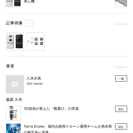
加工機
記事画像
＋
2 Images
1
2
著者
1 Authors
八木沢篤
一覧
2831 Articles
最新 3 件
3D技術が変えた「靴選び」の常識
読む
Terra Drone、屋内点検用ドローン運用チームを熊本県
読む
の被災地へ派遣