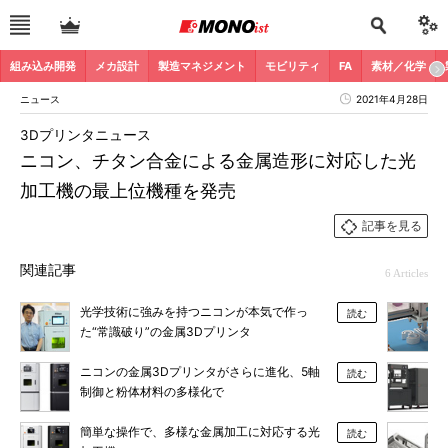
組み込み開発
メカ設計
製造マネジメント
モビリティ
FA
素材／化学
ニュース
2021年4月28日
3Dプリンタニュース
ニコン、チタン合金による金属造形に対応した光
加工機の最上位機種を発売
記事を見る
関連記事
6 Articles
光学技術に強みを持つニコンが本気で作っ
読む
た“常識破り”の金属3Dプリンタ
ニコンの金属3Dプリンタがさらに進化、5軸
読む
制御と粉体材料の多様化で
簡単な操作で、多様な金属加工に対応する光
読む