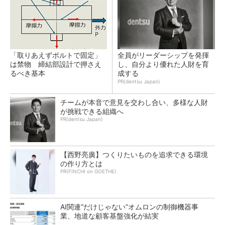
「取りあえずボルトで固定」
全員がリーダーシップを発揮
は禁物 締結部設計で押さえ
し、自分より優れた人財を育
るべき基本
成する
PR(dentsu Japan)
チームが本音で意見を交わし合い、多様な人財
が挑戦できる組織へ
PR(dentsu Japan)
【西野亮廣】つくりたいものを追求できる環境
の作り方とは
PR(FINCHI on GOETHE)
AI関連“だけじゃない”オムロンの制御機器事
業、地道な顧客基盤強化が結実