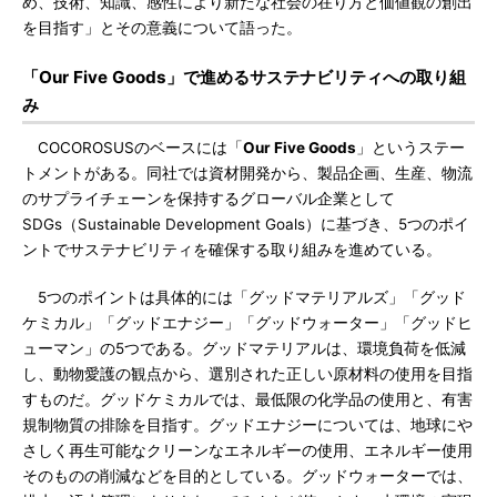
め、技術、知識、感性により新たな社会の在り方と価値観の創出
を目指す」とその意義について語った。
「Our Five Goods」で進めるサステナビリティへの取り組
み
COCOROSUSのベースには「
Our Five Goods
」というステー
トメントがある。同社では資材開発から、製品企画、生産、物流
のサプライチェーンを保持するグローバル企業として
SDGs（Sustainable Development Goals）に基づき、5つのポイ
ントでサステナビリティを確保する取り組みを進めている。
5つのポイントは具体的には「グッドマテリアルズ」「グッド
ケミカル」「グッドエナジー」「グッドウォーター」「グッドヒ
ューマン」の5つである。グッドマテリアルは、環境負荷を低減
し、動物愛護の観点から、選別された正しい原材料の使用を目指
すものだ。グッドケミカルでは、最低限の化学品の使用と、有害
規制物質の排除を目指す。グッドエナジーについては、地球にや
さしく再生可能なクリーンなエネルギーの使用、エネルギー使用
そのものの削減などを目的としている。グッドウォーターでは、