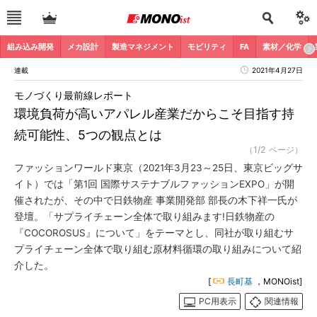
組み込み開発
メカ設計
製造マネジメント
モビリティ
FA
素材／化学
連載
2021年4月27日
モノづくり最前線レポート
環境負荷が高いアパレル産業だからこそ目指す持
続可能性、5つの観点とは
（1/2 ページ）
ファッションワールド東京（2021年3月23～25日、東京ビッグサ
イト）では「第1回 国際サステナブルファッションEXPO」が開
催されたが、その中で日鉄物産 事業開発部 部長の木下祥一氏が
登壇。「サプライチェーン全体で取り組みます!日鉄物産の
『COCOROSUS』について」をテーマとし、同社が取り組むサ
プライチェーン全体で取り組む原材料循環の取り組みについて紹
介した。
[
長町基
，MONOist]
PC用表示
関連情報