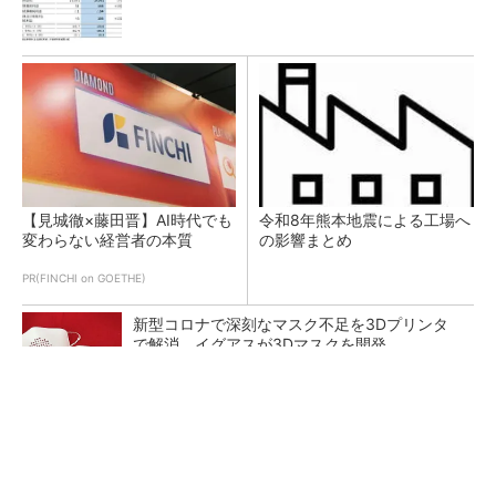
【見城徹×藤田晋】AI時代でも
令和8年熊本地震による工場へ
変わらない経営者の本質
の影響まとめ
PR(FINCHI on GOETHE)
新型コロナで深刻なマスク不足を3Dプリンタ
で解消、イグアスが3Dマスクを開発
【レベル14】生成AIを味方に、3D CADを使い
こなそう！