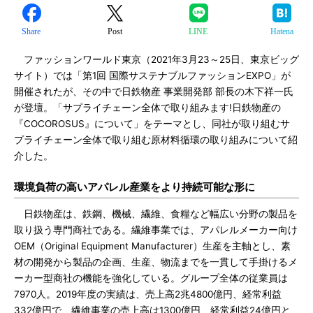
Share
Post
LINE
Hatena
ファッションワールド東京（2021年3月23～25日、東京ビッグ
サイト）では「第1回 国際サステナブルファッションEXPO」が
開催されたが、その中で日鉄物産 事業開発部 部長の木下祥一氏
が登壇。「サプライチェーン全体で取り組みます!日鉄物産の
『COCOROSUS』について」をテーマとし、同社が取り組むサ
プライチェーン全体で取り組む原材料循環の取り組みについて紹
介した。
環境負荷の高いアパレル産業をより持続可能な形に
日鉄物産は、鉄鋼、機械、繊維、食糧など幅広い分野の製品を
取り扱う専門商社である。繊維事業では、アパレルメーカー向け
OEM（Original Equipment Manufacturer）生産を主軸とし、素
材の開発から製品の企画、生産、物流までを一貫して手掛けるメ
ーカー型商社の機能を強化している。グループ全体の従業員は
7970人。2019年度の実績は、売上高2兆4800億円、経常利益
332億円で、繊維事業の売上高は1300億円、経常利益24億円と