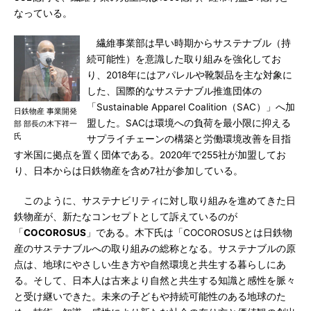
なっている。
繊維事業部は早い時期からサステナブル（持
続可能性）を意識した取り組みを強化してお
り、2018年にはアパレルや靴製品を主な対象に
した、国際的なサステナブル推進団体の
「Sustainable Apparel Coalition（SAC）」へ加
日鉄物産 事業開発
盟した。SACは環境への負荷を最小限に抑える
部 部長の木下祥一
氏
サプライチェーンの構築と労働環境改善を目指
す米国に拠点を置く団体である。2020年で255社が加盟してお
り、日本からは日鉄物産を含め7社が参加している。
このように、サステナビリティに対し取り組みを進めてきた日
鉄物産が、新たなコンセプトとして訴えているのが
「
COCOROSUS
」である。木下氏は「COCOROSUSとは日鉄物
産のサステナブルへの取り組みの総称となる。サステナブルの原
点は、地球にやさしい生き方や自然環境と共生する暮らしにあ
る。そして、日本人は古来より自然と共生する知識と感性を脈々
と受け継いできた。未来の子どもや持続可能性のある地球のた