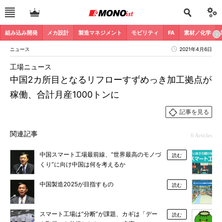
組み込み開発
メカ設計
製造マネジメント
モビリティ
FA
素材／化学
ニュース
2021年4月6日
工場ニュース
中国2カ所目となるリフローすずめっき加工拠点が
稼働、合計月産1000トンに
記事を見る
関連記事
6 Articles
中国スマート工場最前線、“世界最高のモノづ
読む
くり”に向け中国は何を考えるか
中国製造2025が目指すもの
読む
スマート工場は“分断”が課題、カギは「デー
読む