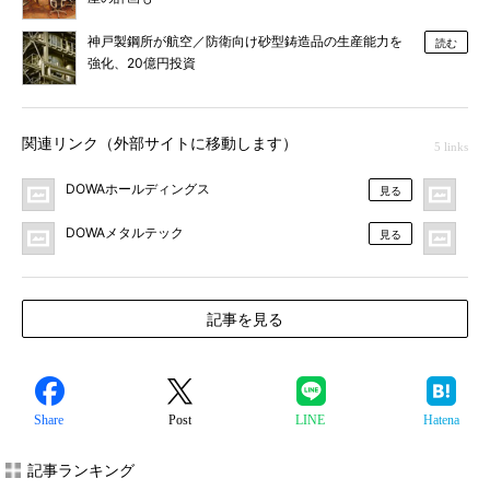
神戸製鋼所が航空／防衛向け砂型鋳造品の生産能力を
読む
強化、20億円投資
関連リンク（外部サイトに移動します）
5 links
DOWAホールディングス
プ
見る
DOWAメタルテック
MO
見る
記事を見る
Share
Post
LINE
Hatena
記事ランキング