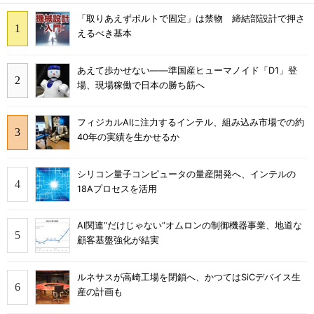
「取りあえずボルトで固定」は禁物 締結部設計で押さ
えるべき基本
あえて歩かせない――準国産ヒューマノイド「D1」登
場、現場稼働で日本の勝ち筋へ
フィジカルAIに注力するインテル、組み込み市場での約
40年の実績を生かせるか
シリコン量子コンピュータの量産開発へ、インテルの
18Aプロセスを活用
AI関連“だけじゃない”オムロンの制御機器事業、地道な
顧客基盤強化が結実
ルネサスが高崎工場を閉鎖へ、かつてはSiCデバイス生
産の計画も