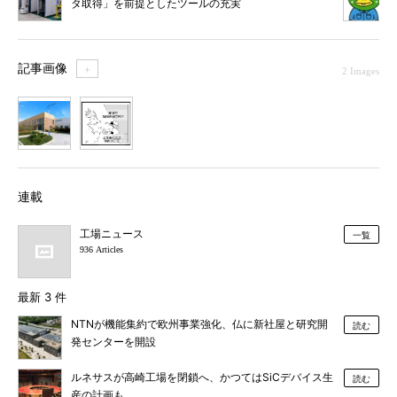
タ取得」を前提としたツールの充実
記事画像
＋
2 Images
1
2
連載
工場ニュース
一覧
936 Articles
最新 3 件
NTNが機能集約で欧州事業強化、仏に新社屋と研究開
読む
発センターを開設
ルネサスが高崎工場を閉鎖へ、かつてはSiCデバイス生
読む
産の計画も