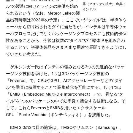
露（クリックで拡大） 出典：
ル”の製造に向けたラインの稼働を始め
インテル
られるという（なお、Meteor Lakeの製
品出荷時期は2023年の予定）。ここでいう“タイル”は、半導体ウ
ェーハから切り出されるダイに当たるが、インテルは半導体ウェ
ーハプロセスだけでなくパッケージングプロセスにも技術的優位
性があることから、今後は複数の“タイル”や半導体IPを組み合わ
せることで、半導体製品をさまざまな用途で展開できるようにし
ていきたい考えだ。
ゲルシンガー氏はインテルの強みとなる2つの先進的なパッケ
ージング技術を挙げた。1つは3Dパッケージング技術の
「Foveros」で、CPUやGPU、AIアクセラレーターなどの“タイ
ル”を垂直に積層することで高集積化を可能にする。もう1つは
「EMIB（Embedded Multi-Die Interconnect）」で、異なる“タ
イル”を1つのパッケージの中で効率良く接合する技術になる。そ
して、これらFoverosとEMIBを用いたエクサスケール
GPU「Ponte Vecchio（ポンテベッキオ）」を披露した。
IDM 2.0の2つ目の施策は、TMSCやサムスン（Samsung）、