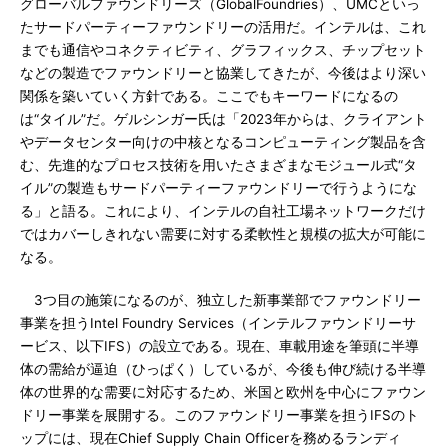
グローバルファウンドリーズ（GlobalFoundries）、UMCといっ
たサードパーティーファウンドリーの活用だ。インテルは、これ
までも通信やコネクティビティ、グラフィックス、チップセット
などの製造でファウンドリーと協業してきたが、今後はより深い
関係を築いていく方針である。ここでもキーワードになるの
は“タイル”だ。ゲルシンガー氏は「2023年からは、クライアント
やデータセンター向けの中核となるコンピューティング製品を含
む、先進的なプロセス技術を用いたさまざまなモジュール式“タ
イル”の製造もサードパーティーファウンドリーで行うようにな
る」と語る。これにより、インテルの自社工場ネットワークだけ
ではカバーしきれない需要に対する柔軟性と規模の拡大が可能に
なる。
3つ目の施策になるのが、独立した新事業部でファウンドリー
事業を担うIntel Foundry Services（インテルファウンドリーサ
ービス、以下IFS）の設立である。現在、車載用途を筆頭に半導
体の需給が逼迫（ひっぱく）しているが、今後も伸び続ける半導
体の世界的な需要に対応するため、米国と欧州を中心にファウン
ドリー事業を展開する。このファウンドリー事業を担うIFSのト
ップには、現在Chief Supply Chain Officerを務めるランディ