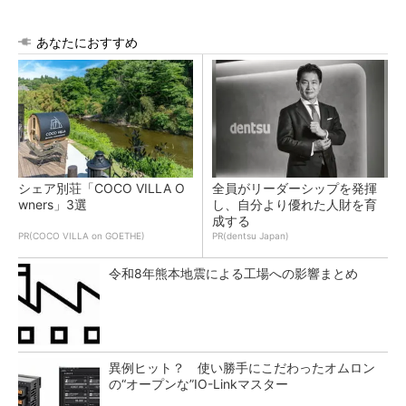
あなたにおすすめ
シェア別荘「COCO VILLA O
全員がリーダーシップを発揮
wners」3選
し、自分より優れた人財を育
成する
PR(COCO VILLA on GOETHE)
PR(dentsu Japan)
令和8年熊本地震による工場への影響まとめ
異例ヒット？ 使い勝手にこだわったオムロン
の“オープンな”IO-Linkマスター