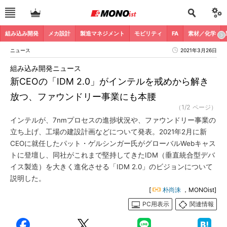
組み込み開発
メカ設計
製造マネジメント
モビリティ
FA
素材／化学
ニュース
2021年3月26日
組み込み開発ニュース
新CEOの「IDM 2.0」がインテルを戒めから解き
放つ、ファウンドリー事業にも本腰
（1/2 ページ）
インテルが、7nmプロセスの進捗状況や、ファウンドリー事業の
立ち上げ、工場の建設計画などについて発表。2021年2月に新
CEOに就任したパット・ゲルシンガー氏がグローバルWebキャス
トに登壇し、同社がこれまで堅持してきたIDM（垂直統合型デバ
イス製造）を大きく進化させる「IDM 2.0」のビジョンについて
説明した。
[
朴尚洙
，MONOist]
PC用表示
関連情報