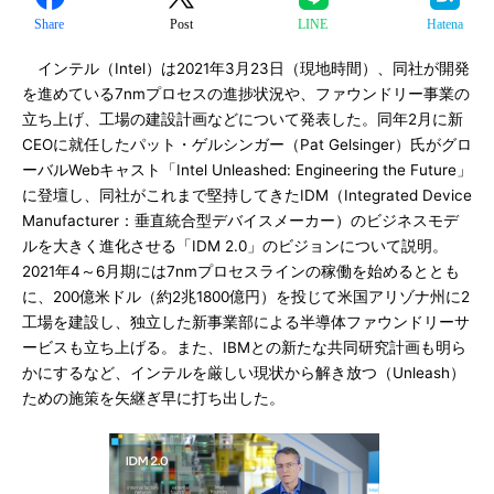
Share
Post
LINE
Hatena
インテル（Intel）は2021年3月23日（現地時間）、同社が開発
を進めている7nmプロセスの進捗状況や、ファウンドリー事業の
立ち上げ、工場の建設計画などについて発表した。同年2月に新
CEOに就任したパット・ゲルシンガー（Pat Gelsinger）氏がグロ
ーバルWebキャスト「Intel Unleashed: Engineering the Future」
に登壇し、同社がこれまで堅持してきたIDM（Integrated Device
Manufacturer：垂直統合型デバイスメーカー）のビジネスモデ
ルを大きく進化させる「IDM 2.0」のビジョンについて説明。
2021年4～6月期には7nmプロセスラインの稼働を始めるととも
に、200億米ドル（約2兆1800億円）を投じて米国アリゾナ州に2
工場を建設し、独立した新事業部による半導体ファウンドリーサ
ービスも立ち上げる。また、IBMとの新たな共同研究計画も明ら
かにするなど、インテルを厳しい現状から解き放つ（Unleash）
ための施策を矢継ぎ早に打ち出した。