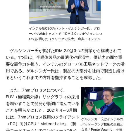
インテル新CEOのパット・ゲルシンガー氏。グロ
ーバルWebキャストで「IDM 2.0」のビジョンにつ
いて説明した（クリックで拡大） 出典：インテル
ゲルシンガー氏が掲げたIDM 2.0は3つの施策から構成されて
いる。1つ目は、半導体製品の最適化や経済性、供給力の面で重
要な競争力を担う、インテルのグローバル工場ネットワークの活
用である。ゲルシンガー氏は、製品の大部分を社内で製造し続け
るというこれまでの方針を堅持することを確認した。
また、7nmプロセスについて、
EUV（極端紫外線）リソグラフィの採用
を増やすことで開発が順調に進んでいる
ことを明らかにした。2021年4～6月期
には、7nmプロセス採用のクライアント
ゲルシンガー氏はインテルの
（PC）向けCPU「Meteor Lake」（製
パッケージング技術の集積と
なる「Ponte Vecchio」を披
品コードネーム）のコンピュート“タイ