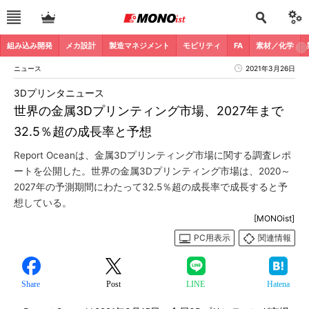
組み込み開発
メカ設計
製造マネジメント
モビリティ
FA
素材／化学
ニュース
2021年3月26日
3Dプリンタニュース
世界の金属3Dプリンティング市場、2027年まで
32.5％超の成長率と予想
Report Oceanは、金属3Dプリンティング市場に関する調査レポ
ートを公開した。世界の金属3Dプリンティング市場は、2020～
2027年の予測期間にわたって32.5％超の成長率で成長すると予
想している。
[MONOist]
PC用表示
関連情報
Share
Post
LINE
Hatena