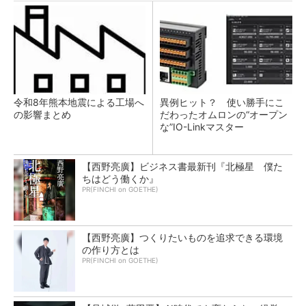
令和8年熊本地震による工場へ
異例ヒット？ 使い勝手にこ
の影響まとめ
だわったオムロンの“オープン
な”IO-Linkマスター
【西野亮廣】ビジネス書最新刊『北極星 僕た
ちはどう働くか』
PR(FINCHI on GOETHE)
【西野亮廣】つくりたいものを追求できる環境
の作り方とは
PR(FINCHI on GOETHE)