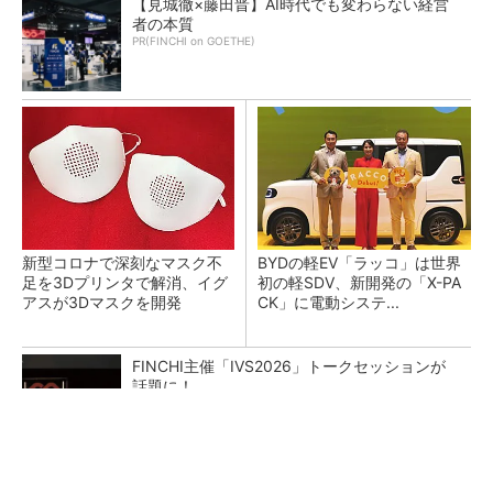
【見城徹×藤田晋】AI時代でも変わらない経営
者の本質
PR(FINCHI on GOETHE)
新型コロナで深刻なマスク不
BYDの軽EV「ラッコ」は世界
足を3Dプリンタで解消、イグ
初の軽SDV、新開発の「X-PA
アスが3Dマスクを開発
CK」に電動システ...
FINCHI主催「IVS2026」トークセッションが
話題に！
PR(FINCHI on GOETHE)
ペロブスカイト太陽電池の量産に有効なイン