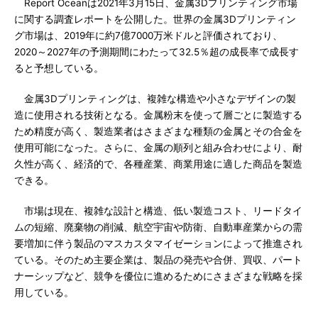
Report Oceanは2021年3月15日、金属3Dプリンティング市場
に関する調査レポートを公開した。世界の金属3Dプリンティン
グ市場は、2019年に約7億7000万米ドルと評価されており、
2020～2027年の予測期間にわたって32.5％超の成長率で成長す
ると予想している。
金属3Dプリンティングは、複雑な構造や小さなデザインの製
造に使用される技術となる。金属粉末を使って層ごとに製造する
ため精度が高く、製造業者はさまざまな種類の金属とその合金を
使用可能になった。さらに、金属の順列と組み合わせにより、耐
久性が高く、経済的で、各種産業、商業用途に適した商品を製造
できる。
市場は現在、複雑な設計と構造、低い製造コスト、リードタイ
ムの短縮、廃棄物の削減、航空宇宙や防衛、自動車産業からの需
要増加に伴う製品のマスカスタマイゼーションによって推進され
ている。そのため主要企業は、製品の発売や合併、買収、パート
ナーシップなど、競争を優位に進めるためにさまざまな戦略を採
用している。