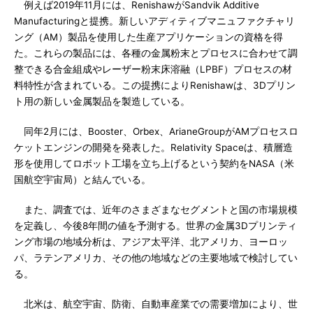
例えば2019年11月には、RenishawがSandvik Additive
Manufacturingと提携。新しいアディティブマニュファクチャリ
ング（AM）製品を使用した生産アプリケーションの資格を得
た。これらの製品には、各種の金属粉末とプロセスに合わせて調
整できる合金組成やレーザー粉末床溶融（LPBF）プロセスの材
料特性が含まれている。この提携によりRenishawは、3Dプリン
ト用の新しい金属製品を製造している。
同年2月には、Booster、Orbex、ArianeGroupがAMプロセスロ
ケットエンジンの開発を発表した。Relativity Spaceは、積層造
形を使用してロボット工場を立ち上げるという契約をNASA（米
国航空宇宙局）と結んでいる。
また、調査では、近年のさまざまなセグメントと国の市場規模
を定義し、今後8年間の値を予測する。世界の金属3Dプリンティ
ング市場の地域分析は、アジア太平洋、北アメリカ、ヨーロッ
パ、ラテンアメリカ、その他の地域などの主要地域で検討してい
る。
北米は、航空宇宙、防衛、自動車産業での需要増加により、世