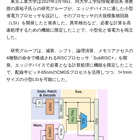
東京工業大学は2021年2月19日、同大学工学院情報通信系 准教
授の原祐子氏らの研究グループが、エッジデバイスに適した小型
省電力プロセッサを設計し、そのプロセッサの大規模集積回路
（LSI）を開発したと発表した。異常検出など、必要な計算を高
速処理するための機能に限定したことで、小型化と省電力を両立
した。
研究グループは、減算、シフト、論理演算、メモリアクセスの
4種類の命令で構成されるRISCプロセッサ「SubRISC+」を開
発。エッジデバイスで必要となる計算処理に機能を限定したこと
で、配線半ピッチ65nmのCMOSプロセスを活用しつつ、1×1mm
サイズの小型LSIを可能にした。