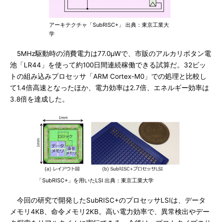
アーキテクチャ「SubRISC+」 出典：東京工業大
学
5MHz駆動時の消費電力は77.0μWで、市販のアルカリボタン電
池「LR44」を使って約100日間連続稼働できる試算だ。32ビッ
トの組み込みプロセッサ「ARM Cortex-M0」での処理と比較し
て1.4倍高速となったほか、電力効率は2.7倍、エネルギー効率は
3.8倍を達成した。
「SubRISC+」を用いたLSI 出典：東京工業大学
今回の研究で開発したSubRISC+のプロセッサLSIは、データ
メモリ4KB、命令メモリ2KB。高い電力効率で、異常検出やデー