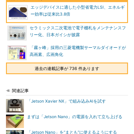
エッジデバイスに適した小型省電力LSI、エネルギ
ー効率は従来比3.8倍
セラミックス二次電池で電子棚札をメンテナンスフ
リー化、日本ガイシが披露
「霧ヶ峰」採用の三菱電機製サーマルダイオードが
高画素、広画角化
過去の連載記事が 736 件あります
関連記事
「Jetson Xavier NX」で組み込みAIを試す
まずは「Jetson Nano」の電源を入れて立ち上げる
「Jetson Nano」を“まとも”に使えるようにする