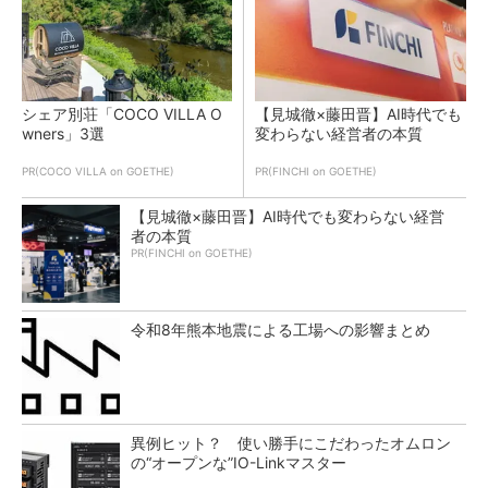
シェア別荘「COCO VILLA O
【見城徹×藤田晋】AI時代でも
wners」3選
変わらない経営者の本質
PR(COCO VILLA on GOETHE)
PR(FINCHI on GOETHE)
【見城徹×藤田晋】AI時代でも変わらない経営
者の本質
PR(FINCHI on GOETHE)
令和8年熊本地震による工場への影響まとめ
異例ヒット？ 使い勝手にこだわったオムロン
の“オープンな”IO-Linkマスター