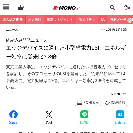
組み込み開発
メカ設計
製造マネジメント
モビリティ
FA
素材／化学
ニュース
2021年3月15日
組み込み開発ニュース
エッジデバイスに適した小型省電力LSI、エネルギ
ー効率は従来比3.8倍
東京工業大学は、エッジデバイスに適した小型省電力プロセッサ
を設計し、そのプロセッサのLSIを開発した。従来品に比べて1.4
倍高速で、電力効率は2.7倍、エネルギー効率は3.8倍を達成して
いる。
[MONOist]
PC用表示
関連情報
Share
Post
LINE
Hatena