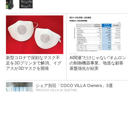
新型コロナで深刻なマスク不
AI関連“だけじゃない”オムロン
足を3Dプリンタで解消、イグ
の制御機器事業、地道な顧客
アスが3Dマスクを開発
基盤強化が結実
シェア別荘「COCO VILLA Owners」3選
PR(COCO VILLA on GOETHE)
【レベル14】生成AIを味方に、3D CADを使い
こなそう！