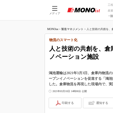
工
産
メディア
脱
つながる技術
AI×技術
MONOist
>
製造マネジメント
>
人と技術の共創を、倉
つながる工場
AI×設備
つながるサービ
Physical
物流のスマート化
人と技術の共創を、倉
ノベーション施設
鴻池運輸は2021年3月3日、倉庫内物
ープンイノベーションを促進する「鴻池
した。倉庫物流を再現した現場内で、実
2021年03月10日 14時00分 公開
印刷する
通知する