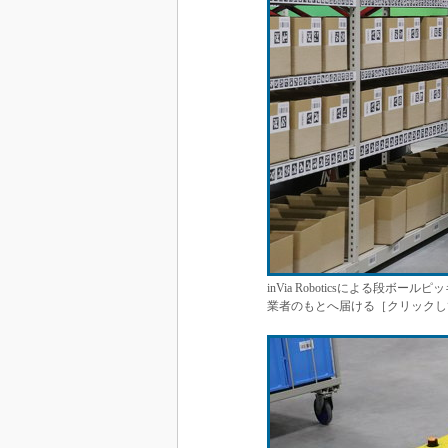
inVia Roboticsによる段
業者のもとへ届ける［クリックし