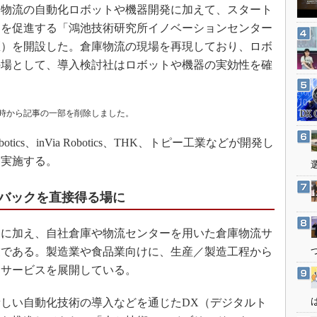
3Dプリンタ
庫内物流の自動化ロボットや機器開発に加えて、スタート
産業オープンネット展
デジタルツインとCAE
ンを促進する「鴻池技術研究所イノベーションセンター
区）を開設した。倉庫物流の現場を再現しており、ロボ
S＆OP
の場として、導入検討社はロボットや機器の実効性を確
インダストリー4.0
イノベーション
時から記事の一部を削除しました。
製造業ビッグデータ
メイドインジャパン
tics、inVia Robotics、THK、トピー工業などが開発し
植物工場
に実施する。
知財マネジメント
バックを直接得る場に
海外生産
グローバル設計・開発
に加え、自社倉庫や物流センターを用いた倉庫物流サ
制御セキュリティ
業である。製造業や食品業向けに、生産／製造工程から
新型コロナへの対応
うサービスを展開している。
しい自動化技術の導入などを通じたDX（デジタルト