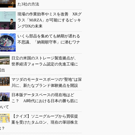
た3社の方法
現場の作業効率やミスを改善 XRグ
ラス「MiRZA」が可能にするピッキ
ングDXの未来
いくら部品を集めても納期が遅れる
不思議、「納期順守率」に潜むワナ
日立の米国のストレージ製造拠点が、
世界経済フォーラム認定の先進工場に
選出
マツダのモータースポーツの“聖地”は深
川に、新たなブランド体験拠点を開設
日本版データスペースの現在地はど
こ？ AI時代における日本の勝ち筋に
ついて
【クイズ】ソニーグループから買収提
案を受けたタムロン、現在の筆頭株主
は？