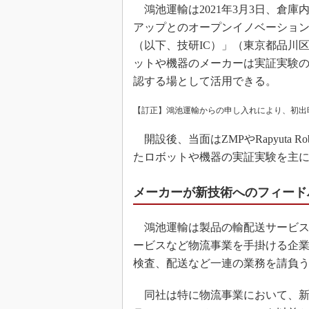
鴻池運輸は2021年3月3日、倉
アップとのオープンイノベーショ
（以下、技研IC）」（東京都品川
ットや機器のメーカーは実証実験
認する場として活用できる。
【訂正】鴻池運輸からの申し入れにより、初出
開設後、当面はZMPやRapyuta Robo
たロボットや機器の実証実験を主
メーカーが新技術へのフィード
鴻池運輸は製品の輸配送サービス
ービスなど物流事業を手掛ける企
検査、配送など一連の業務を請負
同社は特に物流事業において、新