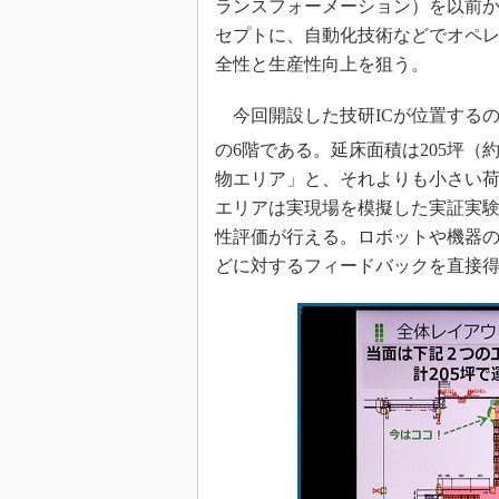
ランスフォーメーション）を以前
セプトに、自動化技術などでオペ
全性と生産性向上を狙う。
今回開設した技研ICが位置するの
の6階である。延床面積は205坪（約67
物エリア」と、それよりも小さい
エリアは実現場を模擬した実証実
性評価が行える。ロボットや機器
どに対するフィードバックを直接