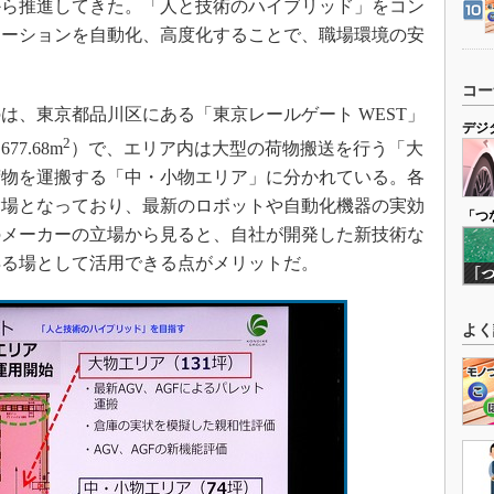
から推進してきた。「人と技術のハイブリッド」をコン
レーションを自動化、高度化することで、職場環境の安
コー
は、東京都品川区にある「東京レールゲート WEST」
デジ
2
7.68m
）で、エリア内は大型の荷物搬送を行う「大
荷物を運搬する「中・小物エリア」に分かれている。各
験場となっており、最新のロボットや自動化機器の実効
「つ
のメーカーの立場から見ると、自社が開発した新技術な
得る場として活用できる点がメリットだ。
よく