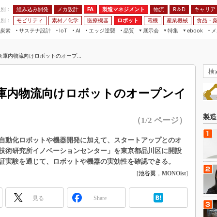
程別：
組み込み開発
メカ設計
製造マネジメント
物流
R＆D
キャリア
FA
業別：
モビリティ
素材／化学
医療機器
ロボット
電機
産業機械
食品・
炭素
サステナ設計
エッジ逆襲
品質
展示会
特集
メ
IoT
AI
ebook
伝承
組み込み開発
CEATEC
読者調査まとめ
編集後記
庫内物流向けロボットのオープ...
JIMTOF
保全
メカ設計
つながるクルマ
組込み/エッジ コンピューティング
ス
 AI
製造マネジメント
5G
展＆IoT/5Gソリューション展
VR／AR
FA
庫内物流向けロボットのオープンイ
IIFES
モビリティ
フィールドサービス
国際ロボット展
素材／化学
FPGA
製造
（1/2 ページ）
ジャパンモビリティショー
組み込み画像技術
TECHNO-FRONTIER
流の自動化ロボットや機器開発に加えて、スタートアップとのオ
組み込みモデリング
技術研究所イノベーションセンター」を東京都品川区に開設
人テク展
Windows Embedded
証実験を通じて、ロボットや機器の実効性を確認できる。
スマート工場EXPO
[
池谷翼
，
MONOist
]
車載ソフト開発
EdgeTech+
ISO26262
日本ものづくりワールド
見る
Share
無償設計ツール
AUTOMOTIVE WORLD