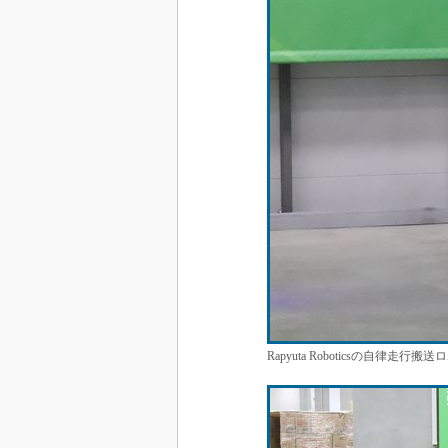
Rapyuta Roboticsの自律