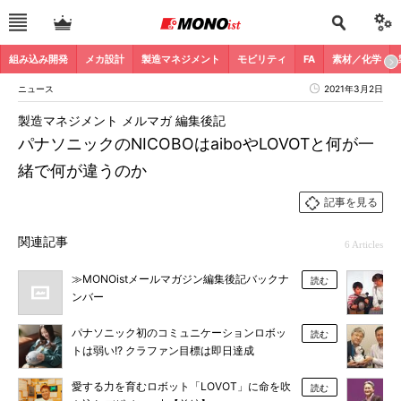
組み込み開発
メカ設計
製造マネジメント
モビリティ
FA
素材／化学
ニュース
2021年3月2日
製造マネジメント メルマガ 編集後記
パナソニックのNICOBOはaiboやLOVOTと何が一
緒で何が違うのか
記事を見る
関連記事
6 Articles
≫MONOistメールマガジン編集後記バックナ
読む
ンバー
パナソニック初のコミュニケーションロボッ
読む
トは弱い!? クラファン目標は即日達成
愛する力を育むロボット「LOVOT」に命を吹
読む