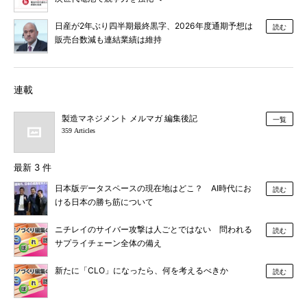
日産が2年ぶり四半期最終黒字、2026年度通期予想は
読む
販売台数減も連結業績は維持
連載
製造マネジメント メルマガ 編集後記
一覧
359 Articles
最新 3 件
日本版データスペースの現在地はどこ？ AI時代にお
読む
ける日本の勝ち筋について
ニチレイのサイバー攻撃は人ごとではない 問われる
読む
サプライチェーン全体の備え
新たに「CLO」になったら、何を考えるべきか
読む