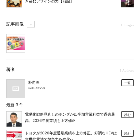
き込むデザインの力【前編】
記事画像
＋
1 Images
1
著者
1 Authors
朴尚洙
一覧
4736 Articles
最新 3 件
電動化戦略見直しのホンダが四半期営業利益で過去最
読む
高、2026年度業績も上方修正
トヨタが2026年度通期業績を上方修正、好調なHEVは
読む
次世代電池で競争力を強化へ