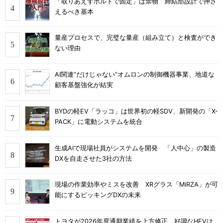
「取りあえずボルトで固定」は禁物 締結部設計で押さ
えるべき基本
量産プロセスで、完璧な量産（組み立て）と検査ができ
ない理由
AI関連“だけじゃない”オムロンの制御機器事業、地道な
顧客基盤強化が結実
BYDの軽EV「ラッコ」は世界初の軽SDV、新開発の「X-
PACK」に電動システムを統合
生成AIで現場社員がシステムを開発 「人中心」の製造
DXを自走させた3社の方法
現場の作業効率やミスを改善 XRグラス「MiRZA」が可
能にするピッキングDXの未来
トヨタが2026年度通期業績を上方修正、好調なHEVは