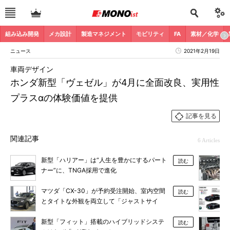
組み込み開発
メカ設計
製造マネジメント
モビリティ
FA
素材／化学
ニュース
2021年2月19日
車両デザイン
ホンダ新型「ヴェゼル」が4月に全面改良、実用性
プラスαの体験価値を提供
記事を見る
関連記事
6 Articles
新型「ハリアー」は“人生を豊かにするパート
読む
ナー”に、TNGA採用で進化
マツダ「CX-30」が予約受注開始、室内空間
読む
とタイトな外観を両立して「ジャストサイ
ズ」
新型「フィット」搭載のハイブリッドシステ
読む