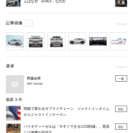
ムはなぜ「e:HEV」なのか
記事画像
＋
7 Images
1
2
3
4
5
6
7
著者
1 Authors
齊藤由希
一覧
2847 Articles
最新 3 件
関税で変わるサプライチェーン、ジャストインタイム
読む
からジャストインケースへ
バイオディーゼルは「今すぐできるCO2削減」、普及
読む
には連携が不可欠