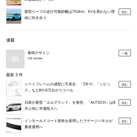
新型リーフの走行可能距離は702km、EVを買わない理
読む
由に向き合う
連載
車両デザイン
一覧
128 Articles
最新 3 件
シートフレームの成型に不具合、「ZR-V」「シビッ
読む
ク」など約1.6万台がリコール
日産が新型「エルグランド」を発売、「AUTECH」は8
読む
月上旬に市場投入へ
インモールドコート技術を採用したラゲージパネルが
読む
量産適用へ