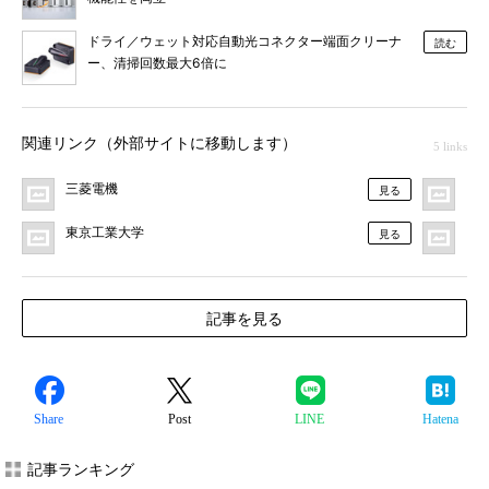
ドライ／ウェット対応自動光コネクター端面クリーナ
読む
ー、清掃回数最大6倍に
関連リンク（外部サイトに移動します）
5 links
三菱電機
プ
見る
東京工業大学
MO
見る
記事を見る
Share
Post
LINE
Hatena
記事ランキング