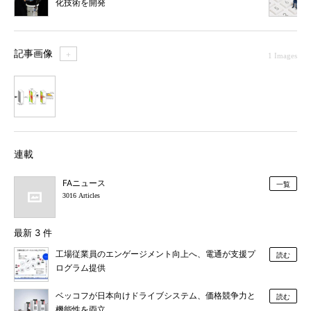
化技術を開発
記事画像
＋
1 Images
1
連載
FAニュース
一覧
3016 Articles
最新 3 件
工場従業員のエンゲージメント向上へ、電通が支援プ
読む
ログラム提供
ベッコフが日本向けドライブシステム、価格競争力と
読む
機能性を両立