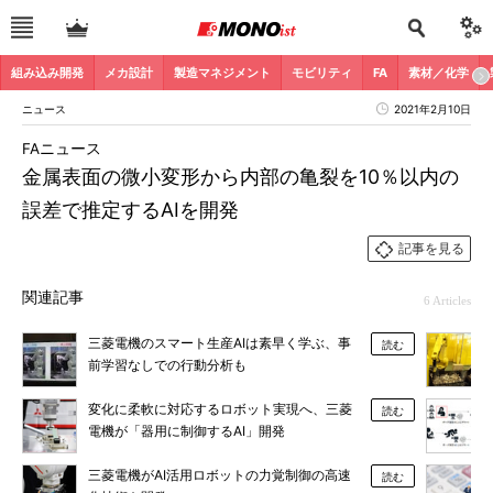
組み込み開発
メカ設計
製造マネジメント
モビリティ
FA
素材／化学
ニュース
2021年2月10日
FAニュース
金属表面の微小変形から内部の亀裂を10％以内の
誤差で推定するAIを開発
記事を見る
関連記事
6 Articles
三菱電機のスマート生産AIは素早く学ぶ、事
読む
前学習なしでの行動分析も
変化に柔軟に対応するロボット実現へ、三菱
読む
電機が「器用に制御するAI」開発
三菱電機がAI活用ロボットの力覚制御の高速
読む