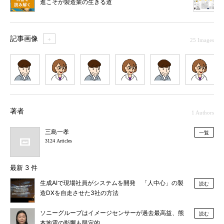
進こそが製造業の生きる道
記事画像
＋
25 Images
1
2
3
4
5
6
7
著者
1 Authors
三島一孝
一覧
3124 Articles
最新 3 件
生成AIで現場社員がシステムを開発 「人中心」の製
読む
造DXを自走させた3社の方法
ソニーグループはイメージセンサーが過去最高益、熊
読む
本地震の影響も限定的