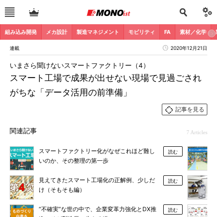
組み込み開発
メカ設計
製造マネジメント
モビリティ
FA
素材／化学
連載
2020年12月21日
いまさら聞けないスマートファクトリー（4）
スマート工場で成果が出せない現場で見過ごされ
がちな「データ活用の前準備」
記事を見る
関連記事
7 Articles
スマートファクトリー化がなぜこれほど難し
読む
いのか、その整理の第一歩
見えてきたスマート工場化の正解例、少しだ
読む
け（そもそも編）
“不確実”な世の中で、企業変革力強化とDX推
読む