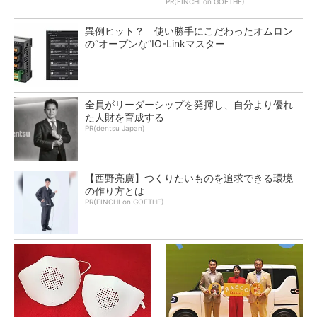
PR(FINCHI on GOETHE)
異例ヒット？ 使い勝手にこだわったオムロン
の“オープンな”IO-Linkマスター
全員がリーダーシップを発揮し、自分より優れ
た人財を育成する
PR(dentsu Japan)
【西野亮廣】つくりたいものを追求できる環境
の作り方とは
PR(FINCHI on GOETHE)