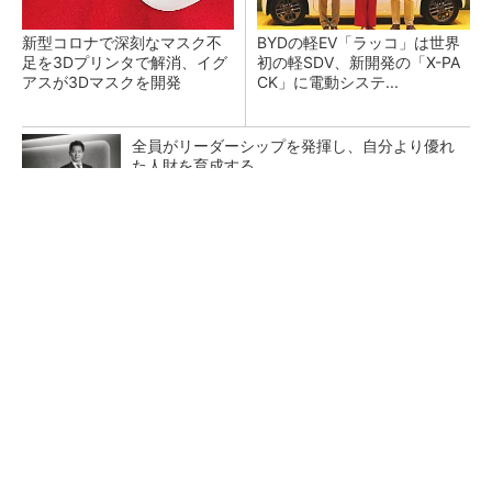
新型コロナで深刻なマスク不
BYDの軽EV「ラッコ」は世界
足を3Dプリンタで解消、イグ
初の軽SDV、新開発の「X-PA
アスが3Dマスクを開発
CK」に電動システ...
全員がリーダーシップを発揮し、自分より優れ
た人財を育成する
PR(dentsu Japan)
ペロブスカイト太陽電池の量産に有効なイン
ク、従来比で1.5倍の性能向上
【レベル14】生成AIを味方に、3D CADを使い
こなそう！