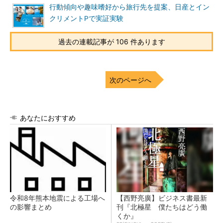
行動傾向や趣味嗜好から旅行先を提案、日産とイン
クリメントPで実証実験
過去の連載記事が 106 件あります
次のページへ
あなたにおすすめ
令和8年熊本地震による工場へ
【西野亮廣】ビジネス書最新
の影響まとめ
刊『北極星 僕たちはどう働
くか』