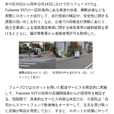
年11月25日から同年12月24日にかけて行うフェーズ1では、
Fujisawa SSTの一定区画内にある車道や歩道、横断歩道などを
実際にロボットが走行して、走行技術の検証や、安全性に関する
課題の洗い出しを行う。なお、公道での自動走行実験にあたり、
国土交通省による道路運送車両に関する保安基準の緩和措置を受
けるとともに、藤沢警察署から道路使用許可を取得した。
横断歩道をわたり（左）、住宅街の中も走行する（右）［ク
リックして拡大］
フェーズ2ではロボットを用いた配送サービスを限定的に実施
して、Fujisawa SSTの住民や店舗関係者からの受容性を検証す
る。現段階で、具体的なサービス内容は未定だが、小原氏は「自
宅からスマートフォンで飲食物をオーダーして、注文を受け取っ
た店舗が商品を用意しておく。すると、ロボットが店舗にやって