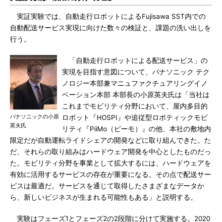
実証実験では、自動走行ロボットによるFujisawa SST内での
自動配送サービス実現に向けた数々の検証と、課題の洗い出しを
行う。
「自動走行ロボットによる配送サービス」の
実現を目指す意図について、パナソニック テク
ノロジー本部兼マニュファクチュアリングイノ
ベーション本部 本部長の小原英夫氏は「当社は
これまでモビリティ分野において、屋内多目的
パナソニックの小原
ロボット『HOSPI』や追従型ロボティックモビ
英夫氏
リティ『PiiMo（ピーモ）』の他、本社の敷地内
限定だが自動運転ライドシェアの開発などに取り組んできた。た
だ、それらの取り組みはハードウェア開発を中心としたものだっ
た。モビリティ分野を事業として拡大するには、ハードウェアを
有効に活用するサービスの存在が重要になる。その点で配送サー
ビスは最適だ。サービスを通じて取得したさまざまなデータか
ら、新しいビジネスが生まれる可能性もある」と説明する。
実験はフェーズ1とフェーズ2の2段階に分けて実施する。2020