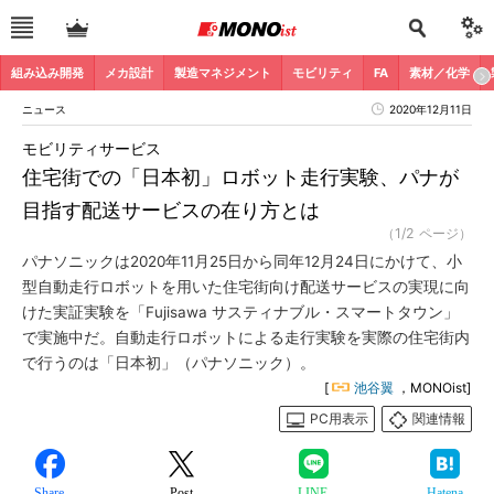
組み込み開発
メカ設計
製造マネジメント
モビリティ
FA
素材／化学
ニュース
2020年12月11日
モビリティサービス
住宅街での「日本初」ロボット走行実験、パナが
目指す配送サービスの在り方とは
（1/2 ページ）
パナソニックは2020年11月25日から同年12月24日にかけて、小
型自動走行ロボットを用いた住宅街向け配送サービスの実現に向
けた実証実験を「Fujisawa サスティナブル・スマートタウン」
で実施中だ。自動走行ロボットによる走行実験を実際の住宅街内
で行うのは「日本初」（パナソニック）。
[
池谷翼
，MONOist]
PC用表示
関連情報
Share
Post
LINE
Hatena