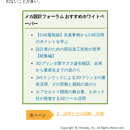
わないことが多い。
メカ設計フォーラム おすすめホワイトペ
ーパー
【CAE最前線】先進事例からCAE活用
のポイントを学ぶ
設計者のための部品加工技術の世界
【総集編】
3Dプリンタ製マスク誕生秘話、企画
から量産化までの道のり
JVCケンウッドによる3Dプリンタの量
産活用、その苦難と挑戦の道のり
カプセルトイ開発の舞台裏、エポック
社が推進する3Dツール活用
2．試作とその試験・評価
Copyright © ITmedia, Inc. All Rights Reserved.