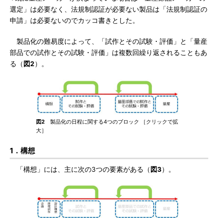
選定」は必要なく、法規制認証が必要ない製品は「法規制認証の
申請」は必要ないのでカッコ書きとした。
製品化の難易度によって、「試作とその試験・評価」と「量産
部品での試作とその試験・評価」は複数回繰り返されることもあ
る（
図2
）。
図2
製品化の日程に関する4つのブロック ［クリックで拡
大］
1．構想
「構想」には、主に次の3つの要素がある（
図3
）。