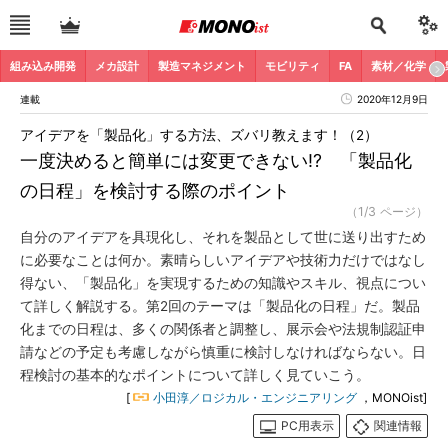
組み込み開発
メカ設計
製造マネジメント
モビリティ
FA
素材／化学
連載
2020年12月9日
アイデアを「製品化」する方法、ズバリ教えます！（2）
一度決めると簡単には変更できない!? 「製品化
の日程」を検討する際のポイント
（1/3 ページ）
自分のアイデアを具現化し、それを製品として世に送り出すため
に必要なことは何か。素晴らしいアイデアや技術力だけではなし
得ない、「製品化」を実現するための知識やスキル、視点につい
て詳しく解説する。第2回のテーマは「製品化の日程」だ。製品
化までの日程は、多くの関係者と調整し、展示会や法規制認証申
請などの予定も考慮しながら慎重に検討しなければならない。日
程検討の基本的なポイントについて詳しく見ていこう。
[
小田淳／ロジカル・エンジニアリング
，MONOist]
PC用表示
関連情報