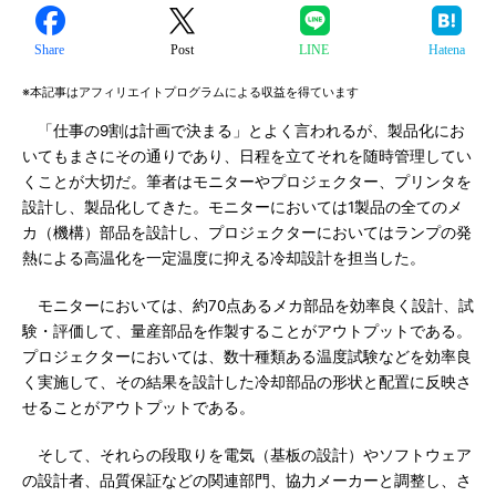
Share
Post
LINE
Hatena
※本記事はアフィリエイトプログラムによる収益を得ています
「仕事の9割は計画で決まる」とよく言われるが、製品化にお
いてもまさにその通りであり、日程を立てそれを随時管理してい
くことが大切だ。筆者はモニターやプロジェクター、プリンタを
設計し、製品化してきた。モニターにおいては1製品の全てのメ
カ（機構）部品を設計し、プロジェクターにおいてはランプの発
熱による高温化を一定温度に抑える冷却設計を担当した。
モニターにおいては、約70点あるメカ部品を効率良く設計、試
験・評価して、量産部品を作製することがアウトプットである。
プロジェクターにおいては、数十種類ある温度試験などを効率良
く実施して、その結果を設計した冷却部品の形状と配置に反映さ
せることがアウトプットである。
そして、それらの段取りを電気（基板の設計）やソフトウェア
の設計者、品質保証などの関連部門、協力メーカーと調整し、さ