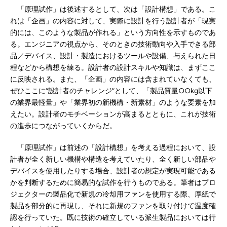
「原理試作」は後述するとして、次は「設計構想」である。こ
れは「企画」の内容に対して、実際に設計を行う設計者が「現実
的には、このような製品が作れる」という方向性を示すものであ
る。エンジニアの視点から、そのときの技術動向や入手できる部
品／デバイス、設計・製造におけるツールや設備、与えられた日
程などから構想を練る。設計者の設計スキルや知識は、まずここ
に反映される。また、「企画」の内容には含まれていなくても、
ぜひここに“設計者のチャレンジ”として、「製品質量○○kg以下
の業界最軽量」や「業界初の新機構・新素材」のような要素を加
えたい。設計者のモチベーションが高まるとともに、これが技術
の進歩につながっていくからだ。
「原理試作」は前述の「設計構想」を考える過程において、設
計者が全く新しい機構や構造を考えていたり、全く新しい部品や
デバイスを使用したりする場合、設計者の想定が実現可能である
かを判断するために簡易的な試作を行うものである。筆者はプロ
ジェクターの製品化で新規の冷却用ファンを使用する際、厚紙で
製品を部分的に再現し、それに新規のファンを取り付けて温度確
認を行っていた。既に技術の確立している派生製品においては行