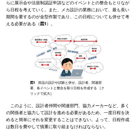
らに展示会や法規制認証申請などのイベントとの整合もとりなが
ら日程を考えていく。また、メカ設計の業務において、最も長い
期間を要するのが金型作製であり、この日程についても併せて考
える必要がある（
図1
）。
図1
部品の設計や試験と併せ、設計者、関連部
署、各イベントと整合を取り日程を作成する ［ク
リックで拡大］
このように、設計者仲間や関連部門、協力メーカーなど、多く
の関係者と協力して設計を進める必要があるため、一度日程を決
めると簡単にそれを変更することはできない。よって、日程作成
は数日を費やして慎重に取り組まなければならない。