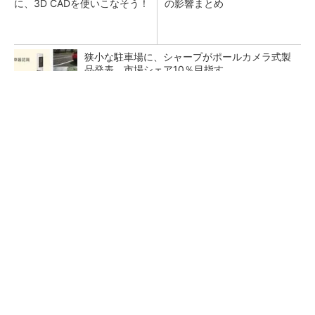
に、3D CADを使いこなそう！
の影響まとめ
狭小な駐車場に、シャープがポールカメラ式製
品発表 市場シェア10％目指す
ルネサスが高崎工場を閉鎖へ、かつてはSiCデ
バイス生産の計画も
なぜ熊本に半導体産業が集まるのか――地震で
工場稼働停止相次ぐ