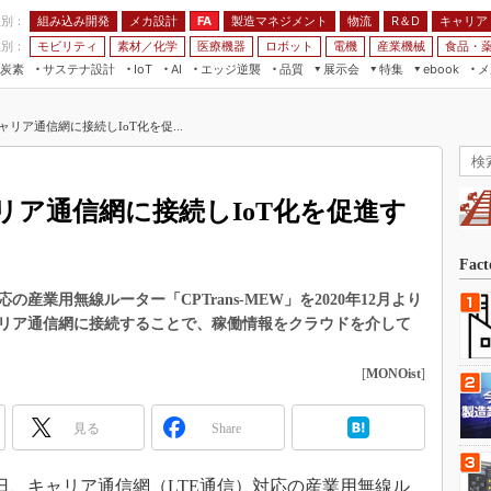
程別：
組み込み開発
メカ設計
製造マネジメント
物流
R＆D
キャリア
FA
業別：
モビリティ
素材／化学
医療機器
ロボット
電機
産業機械
食品・
炭素
サステナ設計
エッジ逆襲
品質
展示会
特集
メ
IoT
AI
ebook
伝承
組み込み開発
CEATEC
読者調査まとめ
編集後記
リア通信網に接続しIoT化を促...
JIMTOF
保全
メカ設計
つながるクルマ
組込み/エッジ コンピューティング
ス
 AI
製造マネジメント
5G
展＆IoT/5Gソリューション展
VR／AR
FA
リア通信網に接続しIoT化を促進す
IIFES
モビリティ
フィールドサービス
国際ロボット展
素材／化学
FPGA
Fac
ジャパンモビリティショー
組み込み画像技術
業用無線ルーター「CPTrans-MEW」を2020年12月より
TECHNO-FRONTIER
リア通信網に接続することで、稼働情報をクラウドを介して
組み込みモデリング
人テク展
Windows Embedded
[
MONOist
]
スマート工場EXPO
車載ソフト開発
EdgeTech+
見る
Share
ISO26262
日本ものづくりワールド
無償設計ツール
AUTOMOTIVE WORLD
2日、キャリア通信網（LTE通信）対応の産業用無線ル