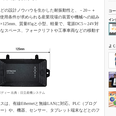
どの設計ノウハウを生かした耐振動性と、－20～＋
コー
い使用条件が求められる産業現場の装置や機械への組み
イン
125mm、質量85gと小型、軽量で、電源DC5～24V対
小なスペース、フォークリフトや工事車両などの移動す
よく
ディー 出典：日立産機システム
有線Ethernetと無線LANに対応。PLC（プログ
ラー）や、機器、センサー、タブレット端末などとのフ