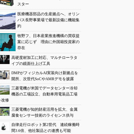
スター
医療機器部品の生産拠点へ、オリン
パス長野事業場で最新設備に機能集
約
牧野フ、日本産業推進機構の買収提
案に応じず 理由に外国籍投資家の
存在
高硬度材加工に対応、マルチローラタ
イプの鏡面仕上げ工具
DMPがフィジカルAI実装向け新拠点を
開所、次世代SoCやAMRデモを披露
三菱電機が米国でデータセンター冷却
機器の工場設立、自動車用電装品工場
を改修
三菱電機が知的財産活用を拡大、金属
腐食センサー技術のライセンス供与
自律走行ロボット第2世代 連続稼働時
間3.6倍、他社製品との連携も可能