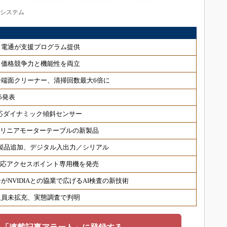
機システム
、電通が支援プログラム提供
、価格競争力と機能性を両立
端面クリーナー、清掃回数最大6倍に
5発表
対応ダイナミック傾斜センサー
 リニアモーターテーブルの新製品
対応製品追加、デジタル入出力／シリアル
6対応アクセスポイント専用機を発売
NVIDIAとの協業で広げるAI検査の新技術
人員未拡充、実態調査で判明