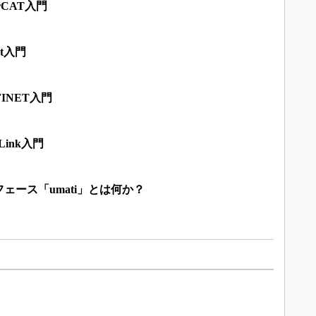
rCAT入門
t入門
INET入門
ink入門
ェース「umati」とは何か？