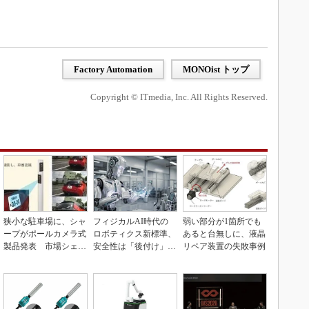
Factory Automation
MONOist トップ
Copyright © ITmedia, Inc. All Rights Reserved.
狭小な駐車場に、シャ
フィジカルAI時代の
弱い部分が1箇所でも
ープがポールカメラ式
ロボティクス新標準、
あると台無しに、液晶
製品発表 市場シェア
安全性は「後付け」で
リペア装置の失敗事例
10％目指す
なく「設計の核心」