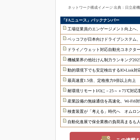
ネットワーク構成イメージ 出典：日立産
「FAニュース」バックナンバー
工場従業員のエンゲージメント向上へ
ベッコフが日本向けドライブシステム
ドライ／ウェット対応自動光コネクター
機械業界の他社けん制力ランキング202
動的環境下でも安定検出するIO-Link
最高速度1.5倍、定格推力9倍以上向上
耐環境リモートI/Oに－25～＋75℃
産業設備の無線通信を高速化、Wi-Fi
検査装置が「考える」時代へ オムロンが
自動化進展で保全業務の負荷高まるも