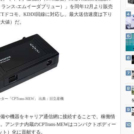
3Dプリンタ
産業オープンネット展
ピートランス-エムイーダブリュー）」を同年12月より販売
デジタルツインとCAE
TTドコモ、KDDI回線に対応し、最大送信速度は下り
S＆OP
論最大値）だ。
インダストリー4.0
イノベーション
製造業ビッグデータ
メイドインジャパン
植物工場
知財マネジメント
海外生産
グローバル設計・開発
ー「CPTrans-MEW」 出典：日立産機
制御セキュリティ
新型コロナへの対応
備や機器をキャリア通信網に接続することで、稼働情
アンテナ内蔵のCPTrans-MEWはコンパクトボディー
ネット）化に貢献する。