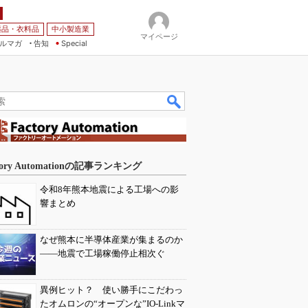
薬品・衣料品
中小製造業
マイページ
ルマガ
告知
Special
tory Automationの記事ランキング
令和8年熊本地震による工場への影
響まとめ
なぜ熊本に半導体産業が集まるのか
――地震で工場稼働停止相次ぐ
異例ヒット？ 使い勝手にこだわっ
たオムロンの“オープンな”IO-Linkマ