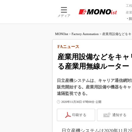
工
産
メディア
脱
つながる技術
AI×技術
MONOist
>
Factory Automation
>
産業用設備などをキャ
つながる工場
AI×設備
つながるサービ
Physical
FAニュース
産業用設備などをキャ
る産業用無線ルーター
日立産機システムは、キャリア通信網対応の産
販売開始する。産業用設備や機器をキャ
遠隔監視できる。
2020年11月30日 07時00分 公開
印刷する
通知する
日立産機システムは2020年11月