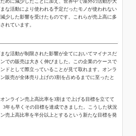
ために減少したことに加え、世界中で屋外の活動が大
ざまな活動により使われる予定だったモノが使われない
が減少した影響を受けたものです。これらが売上高に多
析されています。
まな活動が制限された影響が全てにおいてマイナスだ
インでの販売は大きく伸びました。この企業のケースで
レンドとして際立っていることが見て取れます。オンラ
イン販売が全体売り上げの3割を占めるまでに至ったと
にオンライン売上高比率を3割まで上げる目標を立てて
げで、3年も早くその目標を達成できました。こうした状況
イン売上高比率を半分以上とするという新たな目標を発