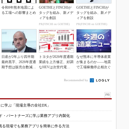
令和8年熊本地震によ
GOETHEとFINCHIが
GOETHEとFINCHIが
る工場への影響まとめ
タッグを組み、新メデ
タッグを組み、新メデ
ィアを創設
ィアを創設
PR(FINCHI on GOETHE)
PR(FINCHI on GOETHE)
日産が2年ぶり四半期
トヨタが2026年度通期
なぜ熊本に半導体産業
最終黒字、2026年度通
業績を上方修正、好調
が集まるのか――地震
期予想は販売台数減も
なHEVは次世代電池
で工場稼働停止相次ぐ
連結業績は維持
で競争力を強化へ
Recommended by
PR
コに学ぶ「現場主導の全社DX」
ルド・パートナーズに学ぶ業務アプリ内製化
残る現場でも業務アプリを簡単に作る方法