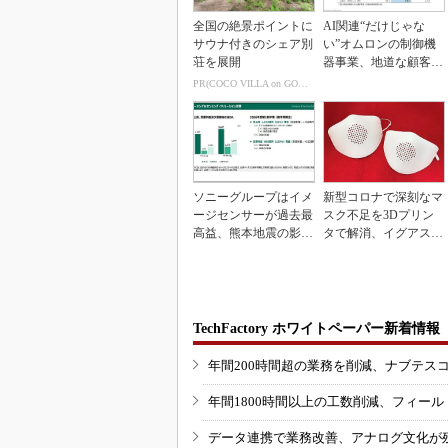
全国の絶景ポイントに
AI関連“だけじゃな
サウナ付きのシェア別
い”オムロンの制御機
荘を展開
器事業、地道な顧客基
盤強化が結実
PR(COCO VILLA on GOETHE)
ソニーグループはイメ
新型コロナで深刻なマ
ージセンサーが過去最
スク不足を3Dプリン
高益、熊本地震の影響
タで解消、イグアスが
も限定的
3Dマスクを開発
TechFactory ホワイトペーパー新着情報
年間200時間超の業務を削減、ナブテス
年間1800時間以上の工数削減、フィー
データ連携で業務改善、アナログ文化が