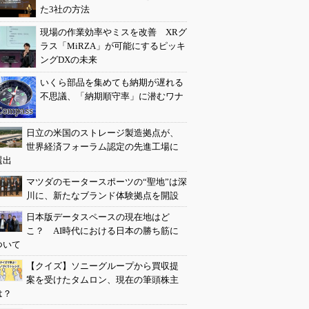
た3社の方法
現場の作業効率やミスを改善 XRグ
ラス「MiRZA」が可能にするピッキ
ングDXの未来
いくら部品を集めても納期が遅れる
不思議、「納期順守率」に潜むワナ
日立の米国のストレージ製造拠点が、
世界経済フォーラム認定の先進工場に
選出
マツダのモータースポーツの“聖地”は深
川に、新たなブランド体験拠点を開設
日本版データスペースの現在地はど
こ？ AI時代における日本の勝ち筋に
ついて
【クイズ】ソニーグループから買収提
案を受けたタムロン、現在の筆頭株主
は？