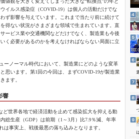
や価値観を大きく変えてしまった大きな“転換点”の年と
3Dプリンタ
産業オープンネット展
イルス感染症（COVID-19）は個人の活動だけでな
デジタルツインとCAE
問わず影響を与えています。これまで当たり前に続けて
S＆OP
るを得ない状況がさまざまな領域で生まれています。直
インダストリー4.0
るサービス業や交通機関などだけでなく、製造業も今後
イノベーション
ていく必要があるのかを考えなければならない局面に立
製造業ビッグデータ
メイドインジャパン
ニューノーマル時代において、製造業にどのような変革
植物工場
思います。第1回の今回は、まずCOVID-19が製造業
知財マネジメント
いきます。
海外生産
影響
グローバル設計・開発
制御セキュリティ
ウンなど世界各地で経済活動を止めて感染拡大を抑える動
新型コロナへの対応
国内総生産（GDP）は前期（1～3月）比7.9％減、年率
。これは事実上、戦後最悪の落ち込みとなります。