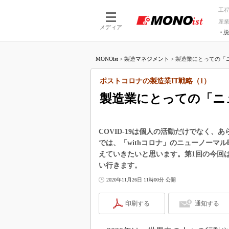
工
産
メディア
脱
つながる技術
AI×技術
MONOist
>
製造マネジメント
>
製造業にとっての「ニ
つながる工場
AI×設備
つながるサービ
Physical
ポストコロナの製造業IT戦略（1）
製造業にとっての「ニ
COVID-19は個人の活動だけでなく
では、「withコロナ」のニューノーマ
えていきたいと思います。第1回の今回は
い行きます。
2020年11月26日 11時00分 公開
印刷する
通知する