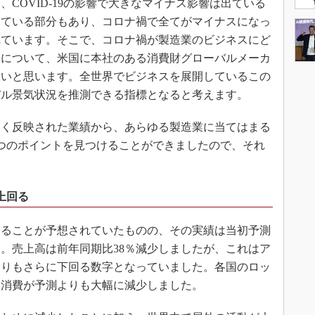
COVID-19の影響で大きなマイナス影響は出ている
っている部分もあり、コロナ禍で全てがマイナスになっ
れています。そこで、コロナ禍が製造業のビジネスにど
点について、米国に本社のある消費財グローバルメーカ
たいと思います。全世界でビジネスを展開しているこの
バル景気状況を推測できる指標となると考えます。
く反映された業績から、あらゆる製造業に当てはまる
つのポイントを見つけることができましたので、それ
上回る
ることが予想されていたものの、その実績は当初予測
。売上高は前年同期比38％減少しましたが、これはア
よりもさらに下回る数字となっていました。各国のロッ
、消費が予測よりも大幅に減少しました。