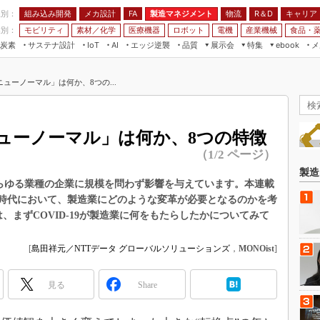
程別：
組み込み開発
メカ設計
製造マネジメント
物流
R＆D
キャリア
FA
業別：
モビリティ
素材／化学
医療機器
ロボット
電機
産業機械
食品・
炭素
サステナ設計
エッジ逆襲
品質
展示会
特集
メ
IoT
AI
ebook
伝承
組み込み開発
CEATEC
読者調査まとめ
編集後記
ューノーマル」は何か、8つの...
JIMTOF
保全
メカ設計
つながるクルマ
組込み/エッジ コンピューティング
ス
 AI
製造マネジメント
5G
展＆IoT/5Gソリューション展
VR／AR
FA
ューノーマル」は何か、8つの特徴
IIFES
モビリティ
フィールドサービス
（1/2 ページ）
国際ロボット展
素材／化学
FPGA
製造
ジャパンモビリティショー
、あらゆる業種の企業に規模を問わず影響を与えています。本連載
組み込み画像技術
ル時代において、製造業にどのような変革が必要となるのかを考
TECHNO-FRONTIER
、まずCOVID-19が製造業に何をもたらしたかについてみて
組み込みモデリング
人テク展
Windows Embedded
スマート工場EXPO
[
島田祥元／NTTデータ グローバルソリューションズ
，
MONOist
]
車載ソフト開発
EdgeTech+
ISO26262
見る
Share
日本ものづくりワールド
無償設計ツール
AUTOMOTIVE WORLD