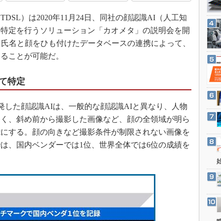
3Dプリンタ
産業オープンネット展
L）は2020年11月24日、同社の顔認識AI（人工知
デジタルツインとCAE
物特定を行うソリューション「カオメタ」の説明会を開
S＆OP
と氏名と顔をひも付けたデータベースの連携によって、
インダストリー4.0
けることが可能だ。
イノベーション
製造業ビッグデータ
て特定
メイドインジャパン
発した顔認識AIは、一般的な顔認識AIと異なり、人物
植物工場
なく、斜め前から撮影した画像など、顔の全領域が明ら
知財マネジメント
能にする。顔の向きなど撮影条件が制限されない画像を
海外生産
は、国内ベンダーでは1位、世界全体では6位の成績を
グローバル設計・開発
制御セキュリティ
新型コロナへの対応