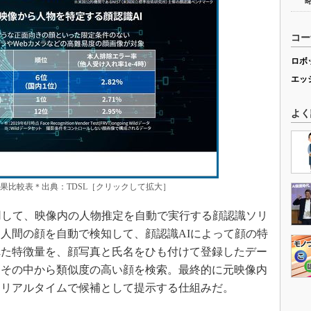
コー
ロボ
エッ
よく
果比較表＊出典：TDSL［クリックして拡大］
用して、映像内の人物推定を自動で実行する顔認識ソリ
人間の顔を自動で検知して、顔認識AIによって顔の特
れた特徴量を、顔写真と氏名をひも付けて登録したデー
、その中から類似度の高い顔を検索。最終的に元映像内
、リアルタイムで候補として提示する仕組みだ。