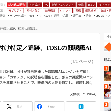
程別：
組み込み開発
メカ設計
製造マネジメント
物流
R＆D
キャリア
FA
業別：
モビリティ
素材／化学
医療機器
ロボット
電機
産業機械
食品・
炭素
サステナ設計
エッジ逆襲
品質
展示会
特集
メ
IoT
AI
ebook
伝承
組み込み開発
CEATEC
読者調査まとめ
編集後記
定／追跡、TDSLの顔認識...
JIMTOF
保全
メカ設計
つながるクルマ
組込み/エッジ コンピューティング
ス
 AI
製造マネジメント
5G
展＆IoT/5Gソリューション展
VR／AR
FA
け特定／追跡、TDSLの顔認識AI
IIFES
モビリティ
フィールドサービス
国際ロボット展
素材／化学
FPGA
組み
（1/2 ページ）
ジャパンモビリティショー
組み込み画像技術
TECHNO-FRONTIER
11月24日、同社が独自開発した顔認識AIエンジンを搭載し
組み込みモデリング
ョン「カオメタ」の説明会を開催した。独自の顔認識AIエン
人テク展
Windows Embedded
スを連携させることで、映像内の人物を特定し、追跡し続け
スマート工場EXPO
車載ソフト開発
EdgeTech+
[
池谷翼
，
MONOist
]
ISO26262
日本ものづくりワールド
無償設計ツール
見る
Share
AUTOMOTIVE WORLD