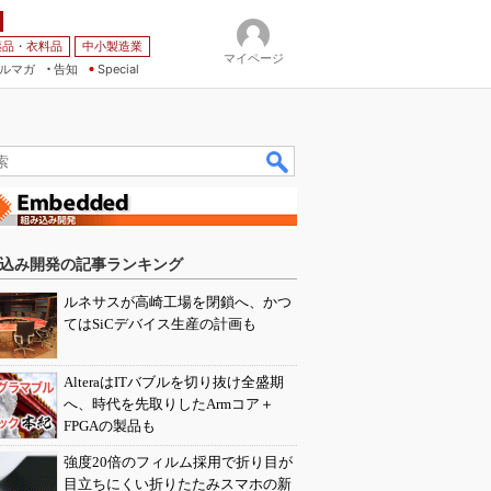
薬品・衣料品
中小製造業
マイページ
ルマガ
告知
Special
込み開発の記事ランキング
ルネサスが高崎工場を閉鎖へ、かつ
てはSiCデバイス生産の計画も
AlteraはITバブルを切り抜け全盛期
へ、時代を先取りしたArmコア＋
FPGAの製品も
強度20倍のフィルム採用で折り目が
目立ちにくい折りたたみスマホの新