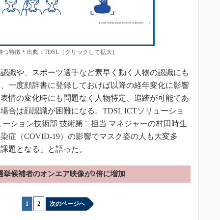
が持つ特徴＊出典：TDSL［クリックして拡大］
認識や、スポーツ選手など素早く動く人物の認識にも
は、一度顔辞書に登録しておけば以降の経年変化に影響
。表情の変化時にも問題なく人物特定、追跡が可能であ
合は顔認識が困難になる。TDSL ICTソリューショ
ューション技術部 技術第二担当 マネジャーの村田時生
症（COVID-19）の影響でマスク姿の人も大変多
発課題となる」と語った。
選挙候補者のオンエア映像が2倍に増加
1
|
2
次のページへ