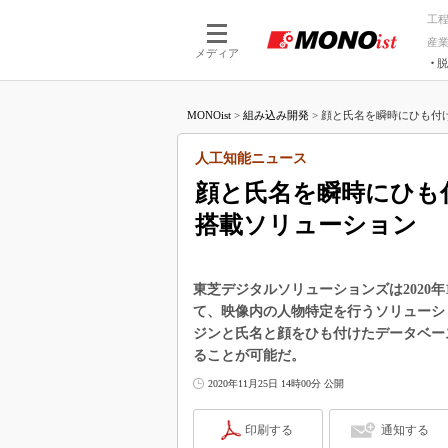
工
産
メディア
脱
つながる技術
AI×技術
MONOist
>
組み込み開発
>
顔と氏名を瞬時にひも付け特
つながる工場
AI×設備
つながるサービ
Physical
人工知能ニュース
顔と氏名を瞬時にひも付
搭載ソリューション
東芝デジタルソリューションズは2020年
て、映像内の人物特定を行うソリューシ
ジンと氏名と顔をひも付けたデータベー
ることが可能だ。
2020年11月25日 14時00分 公開
印刷する
通知する