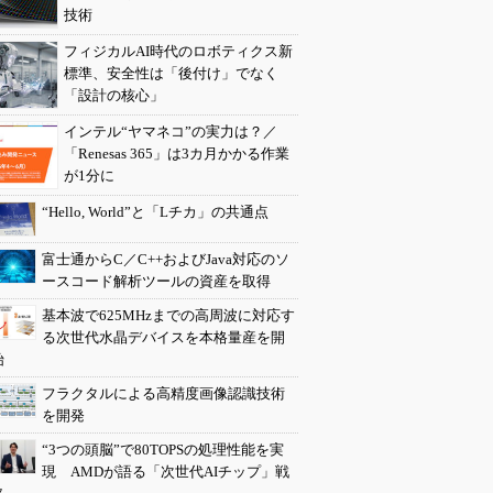
技術
フィジカルAI時代のロボティクス新
標準、安全性は「後付け」でなく
「設計の核心」
インテル“ヤマネコ”の実力は？／
「Renesas 365」は3カ月かかる作業
が1分に
“Hello, World”と「Lチカ」の共通点
富士通からC／C++およびJava対応のソ
ースコード解析ツールの資産を取得
基本波で625MHzまでの高周波に対応す
る次世代水晶デバイスを本格量産を開
始
フラクタルによる高精度画像認識技術
を開発
“3つの頭脳”で80TOPSの処理性能を実
現 AMDが語る「次世代AIチップ」戦