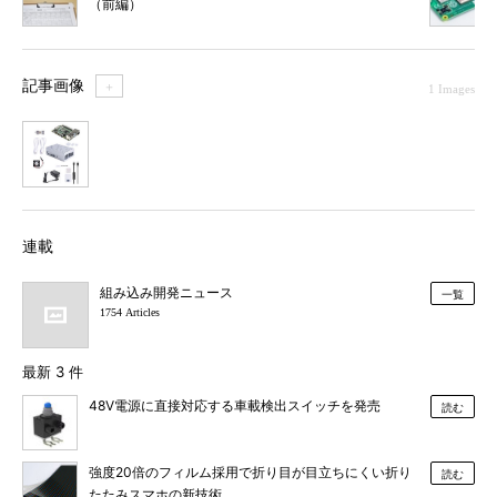
（前編）
記事画像
＋
1 Images
1
連載
組み込み開発ニュース
一覧
1754 Articles
最新 3 件
48V電源に直接対応する車載検出スイッチを発売
読む
強度20倍のフィルム採用で折り目が目立ちにくい折り
読む
たたみスマホの新技術