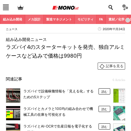
組み込み開発
メカ設計
製造マネジメント
モビリティ
FA
素材／化学
ニュース
2020年11月24日
組み込み開発ニュース
ラズパイ4のスターターキットを発売、独自アルミ
ケースなど込みで価格は9980円
記事を見る
関連記事
6 Articles
ラズパイで設備稼働情報を「見える化」する
読む
ための5ステップ
ラズパイとカメラと100均の組み合わせで機
読む
械工具の在庫を可視化する
ラズパイとAI-OCRで生産日報を電子化する
読む