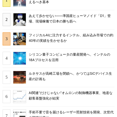
えるべき基本
あえて歩かせない――準国産ヒューマノイド「D1」登
場、現場稼働で日本の勝ち筋へ
フィジカルAIに注力するインテル、組み込み市場での約
40年の実績を生かせるか
シリコン量子コンピュータの量産開発へ、インテルの
18Aプロセスを活用
ルネサスが高崎工場を閉鎖へ、かつてはSiCデバイス生
産の計画も
AI関連“だけじゃない”オムロンの制御機器事業、地道な
顧客基盤強化が結実
手術不要で音を届けるレーザー照射技術を開発、次世代