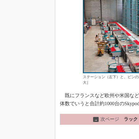
ステーション（左下）と、ビンの格
大］
既にフランスなど欧州や米国など
体数でいうと合計約1000台のSky
次ページ
ラック
→