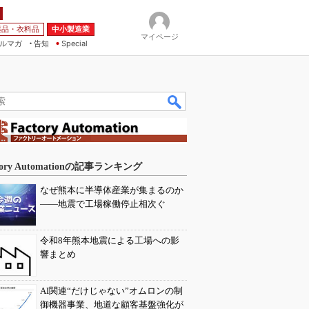
薬品・衣料品
中小製造業
マイページ
ルマガ
告知
Special
tory Automationの記事ランキング
なぜ熊本に半導体産業が集まるのか
――地震で工場稼働停止相次ぐ
令和8年熊本地震による工場への影
響まとめ
AI関連“だけじゃない”オムロンの制
御機器事業、地道な顧客基盤強化が