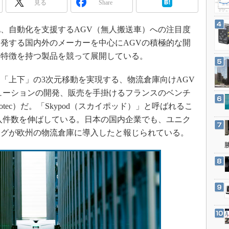
見る
Share
3Dプリンタ
産業オープンネット展
デジタルツインとCAE
、自動化を支援するAGV（無人搬送車）への注目度
S＆OP
発する国内外のメーカーを中心にAGVの積極的な開
インダストリー4.0
な特徴を持つ製品を競って展開している。
イノベーション
上下」の3次元移動を実現する、物流倉庫向けAGV
製造業ビッグデータ
ューションの開発、販売を手掛けるフランスのベンチ
メイドインジャパン
下、Exotec）だ。「Skypod（スカイポッド）」と呼ばれるこ
植物工場
入件数を伸ばしている。日本の国内企業でも、ユニク
知財マネジメント
ングが欧州の物流倉庫に導入したと報じられている。
海外生産
グローバル設計・開発
制御セキュリティ
新型コロナへの対応