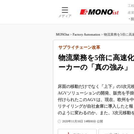
工
産
メディア
脱
つながる技術
AI×技術
MONOist
>
Factory Automation
>
物流業務を5倍に高速
つながる工場
AI×設備
つながるサービ
Physical
サプライチェーン改革
物流業務を5倍に高速化
ーカーの「真の強み」
床面の移動だけでなく「上下」の3次元
AGVソリューションの開発、販売を手掛け
付けられたこのAGVは、現在、欧州を
リテイリングが自社倉庫に導入したと報
のように変わるのか、また、3次元移動をど
2020年11月16日 14時00分 公開