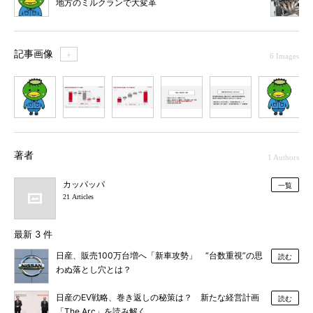
地方のミルクランで大変革
記事画像
＋
6 Images
1
2
3
4
5
6
著者
1 Authors
カッパッパ
一覧
21 Articles
最新 3 件
日産、販売100万台増へ「新車攻勢」 “台数重視”の思
読む
わぬ落とし穴とは？
日産のEV戦略、巻き返しの秘策は？ 新たな経営計画
読む
「The Arc」を読み解く