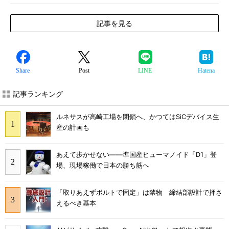
記事を見る
Share
Post
LINE
Hatena
記事ランキング
ルネサスが高崎工場を閉鎖へ、かつてはSiCデバイス生
産の計画も
あえて歩かせない――準国産ヒューマノイド「D1」登
場、現場稼働で日本の勝ち筋へ
「取りあえずボルトで固定」は禁物 締結部設計で押さ
えるべき基本