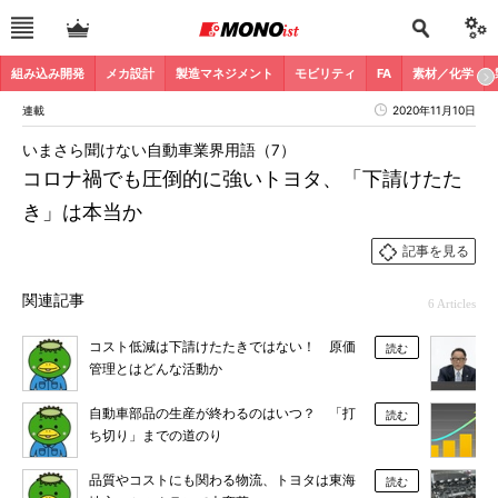
組み込み開発
メカ設計
製造マネジメント
モビリティ
FA
素材／化学
連載
2020年11月10日
いまさら聞けない自動車業界用語（7）
コロナ禍でも圧倒的に強いトヨタ、「下請けたた
き」は本当か
記事を見る
関連記事
6 Articles
コスト低減は下請けたたきではない！ 原価
読む
管理とはどんな活動か
自動車部品の生産が終わるのはいつ？ 「打
読む
ち切り」までの道のり
品質やコストにも関わる物流、トヨタは東海
読む