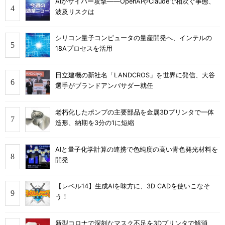
AIがサイバー攻撃――OpenAIやClaudeで相次ぐ事態、
波及リスクは
シリコン量子コンピュータの量産開発へ、インテルの
18Aプロセスを活用
日立建機の新社名「LANDCROS」を世界に発信、大谷
選手がブランドアンバサダー就任
老朽化したポンプの主要部品を金属3Dプリンタで一体
造形、納期を3分の1に短縮
AIと量子化学計算の連携で色純度の高い青色発光材料を
開発
【レベル14】生成AIを味方に、3D CADを使いこなそ
う！
新型コロナで深刻なマスク不足を3Dプリンタで解消、