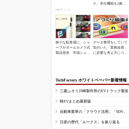
ケ、本社機能を2拠点
に
PR(デノン)
狭小な駐車場に、シャ
データ整理をしていて
ープがポールカメラ式
気付いた「業務改善」
製品発表 市場シェア
に必要な考え方につい
10％目指す
て
TechFactory ホワイトペーパー新着情報
三菱ふそう川崎製作所のEVトラック製
軽EVまとめ最新版
自動車業界の「クラウド活用」「SDV」
日産の歴代「ルークス」を振り返る