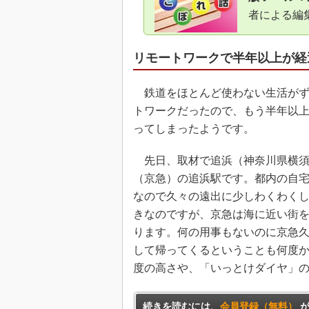
者による編
リモートワークで半年以上が経
鉄道をほとんど使わない生活がず
トワークだったので、もう半年以
ってしまったようです。
先日、取材で追浜（神奈川県横須
（京急）の追浜駅です。都内の自宅
なので久々の遠出に少しわくわく
きなのですが、京急は海に近い街
ります。何の用事もないのに京急
して帰ってくるということも何度か
度の高さや、「いっとけダイヤ」
続きを読むには、
会員登録（無料）
が