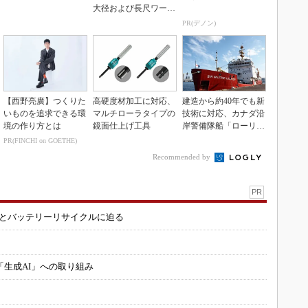
大径および長尺ワーク
向け
PR(デノン)
【西野亮廣】つくりた
高硬度材加工に対応、
建造から約40年でも新
いものを追求できる環
マルチローラタイプの
技術に対応、カナダ沿
境の作り方とは
鏡面仕上げ工具
岸警備隊船「ローリ
エ」の操舵室
PR(FINCHI on GOETHE)
Recommended by
PR
造とバッテリーリサイクルに迫る
「生成AI」への取り組み