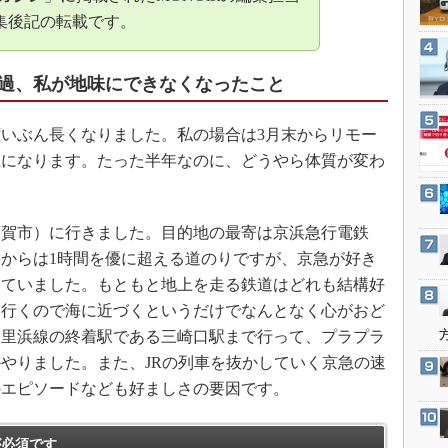
3Dプリンタ
産業オープンネット展
集後記の転載です。
デジタルツインとCAE
S＆OP
過、私が地味にできなくなったこと
インダストリー4.0
イノベーション
いぶん長くなりました。私の場合は3月末からリモー
上になります。たった半年なのに、どうやら体質が変わ
製造業ビッグデータ
メイドインジャパン
植物工場
賀市）に行きました。目的地の最寄は京浜急行電鉄
知財マネジメント
からは1時間を優に超える道のりですが、京急が好き
していました。もともと地上を走る鉄道はどれも結構好
海外生産
を行くので海に近づくというだけでなんとなく心がおど
グローバル設計・開発
久里浜線の終着駅である三崎口駅まで行って、プラプラ
制御セキュリティ
やりました。また、JRの列車を抜かしていく京急の速
新型コロナへの対応
のエピソードなども好ましさの要因です。
必須です