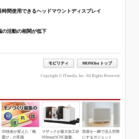
長時間使用できるヘッドマウントディスプレイ
脳の活動の相関が低下
モビリティ
MONOist トップ
Copyright © ITmedia, Inc. All Rights Reserved.
3D技術が変えた「靴
マザックが最大加工径
部屋を一瞬で没入空間
選び」の常識
910mmのCNC旋盤、
にするガジェット