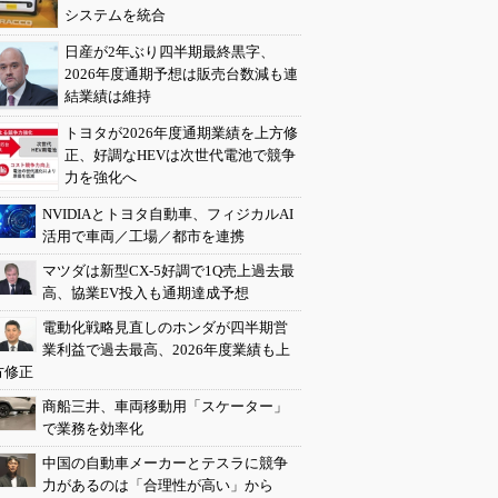
システムを統合
日産が2年ぶり四半期最終黒字、
2026年度通期予想は販売台数減も連
結業績は維持
トヨタが2026年度通期業績を上方修
正、好調なHEVは次世代電池で競争
力を強化へ
NVIDIAとトヨタ自動車、フィジカルAI
活用で車両／工場／都市を連携
マツダは新型CX-5好調で1Q売上過去最
高、協業EV投入も通期達成予想
電動化戦略見直しのホンダが四半期営
業利益で過去最高、2026年度業績も上
方修正
商船三井、車両移動用「スケーター」
で業務を効率化
中国の自動車メーカーとテスラに競争
力があるのは「合理性が高い」から