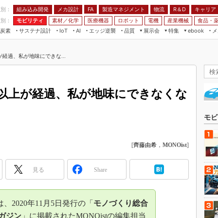
程別：
組み込み開発
メカ設計
製造マネジメント
物流
R＆D
キャリア
FA
業別：
モビリティ
素材／化学
医療機器
ロボット
電機
産業機械
食品・
炭素
サステナ設計
エッジ逆襲
品質
展示会
特集
メ
IoT
AI
ebook
伝承
組み込み開発
CEATEC
読者調査まとめ
編集後記
経過、私が地味にできな...
JIMTOF
保全
メカ設計
つながるクルマ
組込み/エッジ コンピューティング
ス
 AI
製造マネジメント
5G
展＆IoT/5Gソリューション展
VR／AR
FA
以上が経過、私が地味にできなくな
IIFES
モビリティ
フィールドサービス
国際ロボット展
素材／化学
FPGA
モビ
ジャパンモビリティショー
組み込み画像技術
TECHNO-FRONTIER
[
齊藤由希
，
MONOist
]
組み込みモデリング
人テク展
Windows Embedded
スマート工場EXPO
見る
Share
車載ソフト開発
EdgeTech+
ISO26262
日本ものづくりワールド
2020年11月5日発行の「
モノづくり総合
無償設計ツール
AUTOMOTIVE WORLD
ガジン
」に掲載されたMONOistの編集担当