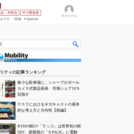
薬品・衣料品
中小製造業
マイページ
ルマガ
告知
Special
リティの記事ランキング
狭小な駐車場に、シャープがポール
カメラ式製品発表 市場シェア10％
目指す
テスラにおけるギガキャストの基本
的な考え方と方向性【前編】
BYDの軽EV「ラッコ」は世界初の軽
SDV、新開発の「X-PACK」に電動