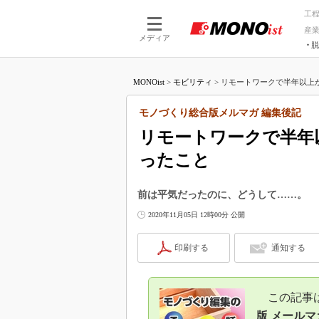
工
産
メディア
脱
つながる技術
AI×技術
MONOist
>
モビリティ
>
リモートワークで半年以上が
つながる工場
AI×設備
つながるサービ
Physical
モノづくり総合版メルマガ 編集後記
リモートワークで半年
ったこと
前は平気だったのに、どうして……。
2020年11月05日 12時00分 公開
印刷する
通知する
この記事は、
版 メールマ