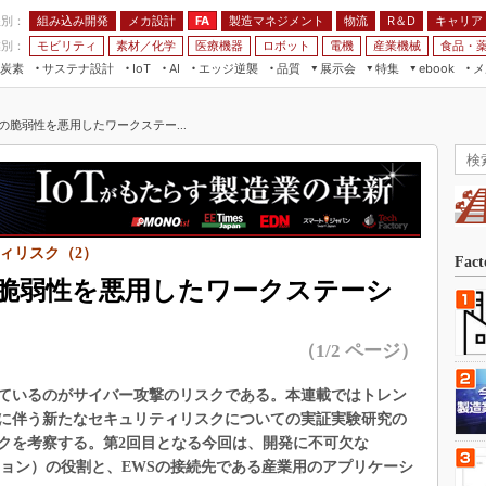
程別：
組み込み開発
メカ設計
製造マネジメント
物流
R＆D
キャリア
FA
業別：
モビリティ
素材／化学
医療機器
ロボット
電機
産業機械
食品・
炭素
サステナ設計
エッジ逆襲
品質
展示会
特集
メ
IoT
AI
ebook
伝承
組み込み開発
CEATEC
読者調査まとめ
編集後記
の脆弱性を悪用したワークステー...
JIMTOF
保全
メカ設計
つながるクルマ
組込み/エッジ コンピューティング
ス
 AI
製造マネジメント
5G
展＆IoT/5Gソリューション展
VR／AR
FA
IIFES
モビリティ
フィールドサービス
国際ロボット展
ィリスク（2）
素材／化学
FPGA
Fac
ジャパンモビリティショー
脆弱性を悪用したワークステーシ
組み込み画像技術
TECHNO-FRONTIER
組み込みモデリング
人テク展
（1/2 ページ）
Windows Embedded
スマート工場EXPO
車載ソフト開発
ているのがサイバー攻撃のリスクである。本連載ではトレン
EdgeTech+
に伴う新たなセキュリティリスクについての実証実験研究の
ISO26262
日本ものづくりワールド
クを考察する。第2回目となる今回は、開発に不可欠な
無償設計ツール
ション）の役割と、EWSの接続先である産業用のアプリケーシ
AUTOMOTIVE WORLD