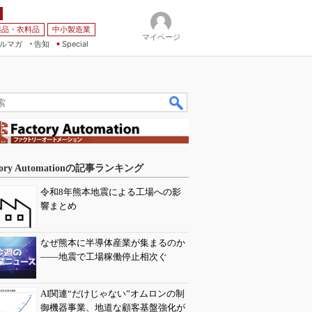
薬品・衣料品
中小製造業
マイページ
ルマガ
告知
Special
tory Automationの記事ランキング
令和8年熊本地震による工場への影
響まとめ
なぜ熊本に半導体産業が集まるのか
――地震で工場稼働停止相次ぐ
AI関連“だけじゃない”オムロンの制
御機器事業、地道な顧客基盤強化が