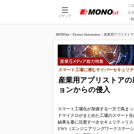
工
産
メディア
脱
つながる技術
AI×技術
MONOist
>
Factory Automation
>
産業用アプリストア
つながる工場
AI×設備
つながるサービ
Physical
スマート工場に潜むサイバーセキュリテ
産業用アプリストアの
ョンからの侵入
スマート工場化が加速する一方で高まっ
ドマイクロがまとめた工場のスマート化
結果を基に注意すべきセキュリティリス
EWS（エンジニアリングワークステー