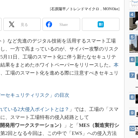
3Dプリンタ
産業オープンネット展
[
石原陽平／トレンドマイクロ
，
MONOist
]
デジタルツインとCAE
S＆OP
見る
Share
インダストリー4.0
イノベーション
ト）など先進のデジタル技術を活用するスマート工場
かし、一方で高まっているのが、サイバー攻撃のリスク
製造業ビッグデータ
年5月11日、工場のスマート化に伴う新たなセキュリテ
メイドインジャパン
の結果をまとめたホワイトペーパーをリリースした。
本
植物工場
に、工場のスマート化を進める際に注意すべきセキュリ
知財マネジメント
海外生産
バーセキュリティリスク」の目次
グローバル設計・開発
制御セキュリティ
れている2大侵入ポイントとは？
」では、工場の「スマ
新型コロナへの対応
もに、スマート工場特有の侵入経路として
tation、開発用ワークステーション）
」と「
MES（製造実行シ
第2回となる今回は、この中で「EWS」への侵入方法