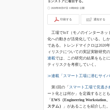
ョンストアに着目する。
2020年09月07日 11時00分 公開
印刷する
通知する
工場でIoT（モノのインターネッ
化への動きが活発化している。し
である。トレンドマイクロは2020
ィリスクについての実証実験研究
連載
では、この研究の結果をもと
ティリスクを考察していく。
≫連載「スマート工場に潜むサイ
第1回の「
スマート工場で見逃さ
ート化とは何か」を定義するとと
「
EWS（Engineering Works
ステム）
」があることを紹介した。