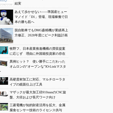
結実
あえて歩かせない――準国産ヒュー
マノイド「D1」登場、現場稼働で日
本の勝ち筋へ
脱自動車でもDMG森精機が業績再上
方修正、2028年度にピーク利益計画
牧野フ、日本産業推進機構の買収提案
に応じず 理由に外国籍投資家の存在
異例ヒット？ 使い勝手にこだわった
オムロンの“オープンな”IO-Linkマスタ
ー
高硬度材加工に対応、マルチローラタ
イプの鏡面仕上げ工具
マザックが最大加工径910mmのCNC旋
盤、大径および長尺ワーク向け
三菱電機が知的財産活用を拡大、金属
腐食センサー技術のライセンス供与