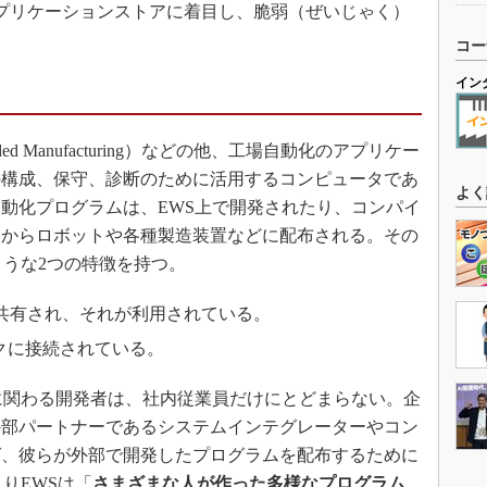
プリケーションストアに着目し、脆弱（ぜいじゃく）
コー
イン
ded Manufacturing）などの他、工場自動化のアプリケー
の構成、保守、診断のために活用するコンピュータであ
よく
動化プログラムは、EWS上で開発されたり、コンパイ
こからロボットや各種製造装置などに配布される。その
ような2つの特徴を持つ。
で共有され、それが利用されている。
クに接続されている。
に関わる開発者は、社内従業員だけにとどまらない。企
外部パートナーであるシステムインテグレーターやコン
ば、彼らが外部で開発したプログラムを配布するために
りEWSは「
さまざまな人が作った多様なプログラム