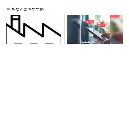
あなたにおすすめ
令和8年熊本地震による工場へ
SNSアカウントを着実に成
の影響まとめ
長。実はみんなココ使ってま
す。
PR(Dreaw合同会社)
異例ヒット？ 使い勝手にこだわったオムロン
の“オープンな”IO-Linkマスター
SNSアカウントを着実に成長。実はみんなココ
使ってます。
PR(Dreaw合同会社)