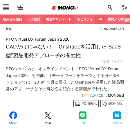
組み込み開発
メカ設計
製造マネジメント
モビリティ
FA
素材／化学
特集
2020年8月27日
PTC Virtual DX Forum Japan 2020
CADだけじゃない！ Onshapeを活用した“SaaS
型”製品開発アプローチの有効性
（2/3 ページ）
PTCジャパンは、オンラインイベント「PTC Virtual DX Forum
Japan 2020」を開催。リモートワークをテーマとする分科会セ
ッションでは、2019年11月に買収したOnshapeを活用した製品開
発のアプローチとその有効性を紹介する講演が行われた。
[
八木沢篤
，MONOist]
PC用表示
関連情報
Share
Post
LINE
Hatena