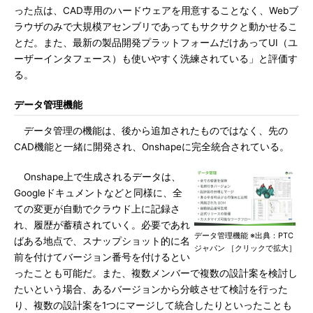
った点は、CAD専用のハードウェアを用意することなく、Webブ
ラウザのみで大規模アセンブリであってもサクサクと動かせるこ
とだ。また、最新の製品開発プラットフォームだけあってUI（ユ
ーザーインタフェース）も使いやすく洗練されている」と評価す
る。
データ管理機能
データ管理の機能は、後から追加されたものではなく、先の
CAD機能と一緒に開発され、Onshapeに完全統合されている。
Onshape上で生成されるデータは、
Googleドキュメントなどと同様に、全
ての変更が自動でクラウド上に記録さ
れ、履歴が蓄積されていく。必要であれ
データ管理機能 ※出典：PTC
ばある地点で、スナップショット的に名
ジャパン ［クリックで拡大］
前を付けてバージョン番号を付けるとい
ったことも可能だ。また、複数メンバーで複数の設計案を検討し
たいという場合、あるバージョンから分岐させて検討を行った
り、複数の設計案を1つにマージして統合したりといったことも