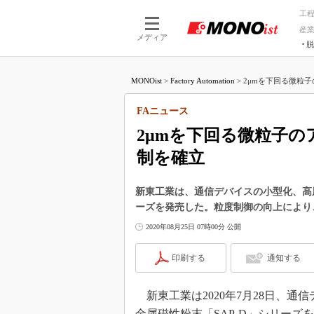
工
産
メディア
脱
つながる技術
AI×技術
MONOist
>
Factory Automation
>
2μmを下回る微粒子
つながる工場
AI×設備
つながるサービ
Physical
FAニュース
2μmを下回る微粒子
制を確立
新東工業は、通信デバイスの小型化、高周
ーズを発売した。粒度制御の向上により
2020年08月25日 07時00分 公開
印刷する
通知する
新東工業は2020年7月28日、
金属磁性粉末「SAP-D」シリーズ