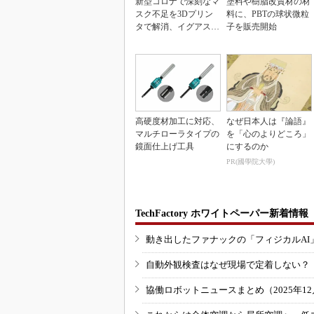
新型コロナで深刻なマ
塗料や樹脂改質材の材
スク不足を3Dプリン
料に、PBTの球状微粒
タで解消、イグアスが
子を販売開始
3Dマスクを開発
高硬度材加工に対応、
なぜ日本人は『論語』
マルチローラタイプの
を「心のよりどころ」
鏡面仕上げ工具
にするのか
PR(國學院大學)
TechFactory ホワイトペーパー新着情報
動き出したファナックの「フィジカルAI
自動外観検査はなぜ現場で定着しない？
協働ロボットニュースまとめ（2025年12月