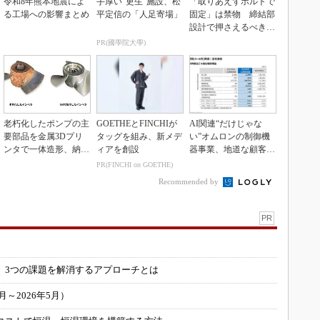
令和8年熊本地震によ
手厚い“更生”施設、松
「取りあえずボルトで
る工場への影響まとめ
平定信の「人足寄場」
固定」は禁物 締結部
設計で押さえるべき基
本
PR(國學院大學)
老朽化したポンプの主
GOETHEとFINCHIが
AI関連“だけじゃな
要部品を金属3Dプリ
タッグを組み、新メデ
い”オムロンの制御機
ンタで一体造形、納期
ィアを創設
器事業、地道な顧客基
を3分の1に短縮
盤強化が結実
PR(FINCHI on GOETHE)
Recommended by
PR
」
 3つの課題を解消するアプローチとは
～2026年5月）