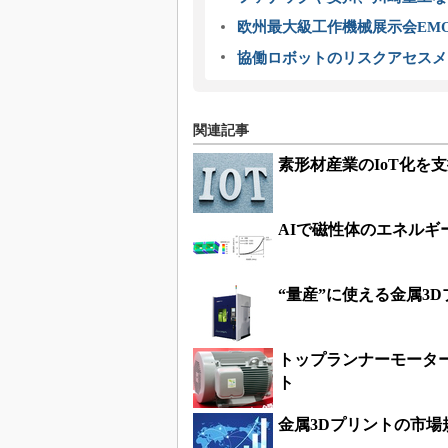
欧州最大級工作機械展示会EMO
協働ロボットのリスクアセスメ
関連記事
素形材産業のIoT化を
AIで磁性体のエネル
“量産”に使える金属3
トップランナーモータ
ト
金属3Dプリントの市場規模