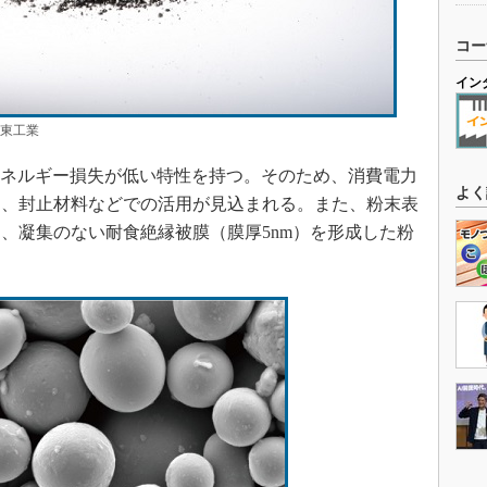
コー
イン
新東工業
エネルギー損失が低い特性を持つ。そのため、消費電力
よく
品、封止材料などでの活用が見込まれる。また、粉末表
、凝集のない耐食絶縁被膜（膜厚5nm）を形成した粉