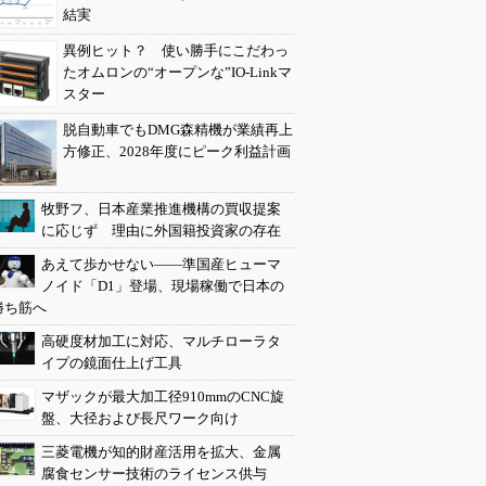
結実
異例ヒット？ 使い勝手にこだわっ
たオムロンの“オープンな”IO-Linkマ
スター
脱自動車でもDMG森精機が業績再上
方修正、2028年度にピーク利益計画
牧野フ、日本産業推進機構の買収提案
に応じず 理由に外国籍投資家の存在
あえて歩かせない――準国産ヒューマ
ノイド「D1」登場、現場稼働で日本の
勝ち筋へ
高硬度材加工に対応、マルチローラタ
イプの鏡面仕上げ工具
マザックが最大加工径910mmのCNC旋
盤、大径および長尺ワーク向け
三菱電機が知的財産活用を拡大、金属
腐食センサー技術のライセンス供与