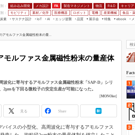
程別：
組み込み開発
メカ設計
製造マネジメント
物流
R＆D
キャリア
FA
業別：
モビリティ
素材／化学
医療機器
ロボット
電機
産業機械
食品・
炭素
サステナ設計
エッジ逆襲
品質
展示会
特集
メ
IoT
AI
ebook
伝承
組み込み開発
CEATEC
読者調査まとめ
編集後記
のアモルファス金属磁性粉末の量...
JIMTOF
保全
メカ設計
つながるクルマ
組込み/エッジ コンピューティング
ス
 AI
製造マネジメント
5G
展＆IoT/5Gソリューション展
VR／AR
FA
のアモルファス金属磁性粉末の量産体
IIFES
モビリティ
フィールドサービス
国際ロボット展
素材／化学
FPGA
Fac
ジャパンモビリティショー
組み込み画像技術
波化に寄与するアモルファス金属磁性粉末「SAP-D」シリ
TECHNO-FRONTIER
、2μmを下回る微粒子の安定生産が可能になった。
組み込みモデリング
人テク展
[
MONOist
]
Windows Embedded
スマート工場EXPO
車載ソフト開発
見る
Share
EdgeTech+
ISO26262
日本ものづくりワールド
通信デバイスの小型化、高周波化に寄与するアモルファス
無償設計ツール
AUTOMOTIVE WORLD
を発売した。均粒径2μm粉末の量産体制を確立したこと