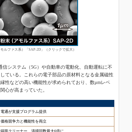
モルファス系）「SAP-2D」（クリックで拡大）
信システム（5G）や自動車の電動化、自動運転に不
大している。これらの電子部品の原材料となる金属磁性
縁性などの高い機能性が求められており、数μmレベ
し関心が高まっていた。
、電通が支援プログラム提供
、価格競争力と機能性を両立
端面クリーナー、清掃回数最大6倍に