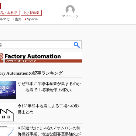
薬品・衣料品
中小製造業
マイページ
ルマガ
告知
Special
tory Automationの記事ランキング
なぜ熊本に半導体産業が集まるのか
――地震で工場稼働停止相次ぐ
令和8年熊本地震による工場への影
響まとめ
AI関連“だけじゃない”オムロンの制
御機器事業、地道な顧客基盤強化が