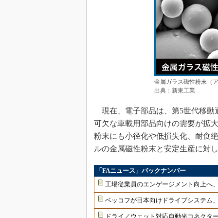
金属ガラス磁性粉末（ア
出典：新東工業
現在、電子部品は、第5世代移動通
可欠な車載用部品向けの需要が拡
粉末にも小径化や低損失化、耐食絶
ルの金属磁性粉末と安定生産に対
「FAニュース」バックナンバー
工場従業員のエンゲージメント向上へ
ベッコフが日本向けドライブシステム
ドライ／ウェット対応自動光コネクター