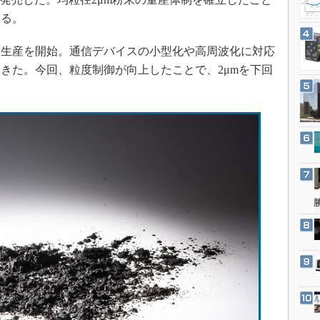
3Dプリンタ
産業オープンネット展
する。
デジタルツインとCAE
S＆OP
に生産を開始。通信デバイスの小型化や高周波化に対応
きた。今回、粒度制御が向上したことで、2μmを下回
インダストリー4.0
イノベーション
製造業ビッグデータ
メイドインジャパン
植物工場
知財マネジメント
海外生産
グローバル設計・開発
制御セキュリティ
新型コロナへの対応