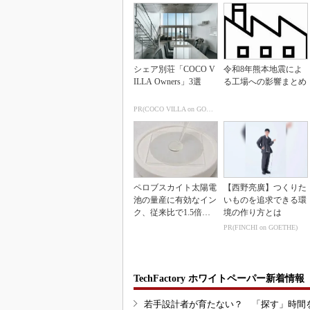
シェア別荘「COCO V
令和8年熊本地震によ
ILLA Owners」3選
る工場への影響まとめ
PR(COCO VILLA on GOETHE)
ペロブスカイト太陽電
【西野亮廣】つくりた
池の量産に有効なイン
いものを追求できる環
ク、従来比で1.5倍の
境の作り方とは
性能向上
PR(FINCHI on GOETHE)
TechFactory ホワイトペーパー新着情報
若手設計者が育たない？ 「探す」時間