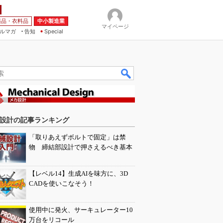
薬品・衣料品
中小製造業
マイページ
ルマガ
告知
Special
設計の記事ランキング
「取りあえずボルトで固定」は禁
物 締結部設計で押さえるべき基本
【レベル14】生成AIを味方に、3D
CADを使いこなそう！
使用中に発火、サーキュレーター10
万台をリコール