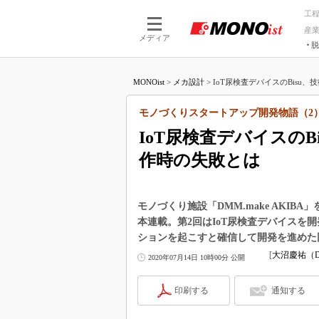
工
産
メディア
脱
つながる技術
AI×技術
MONOist
>
メカ設計
>
IoT尿検査デバイスのBisu、
つながる工場
AI×設備
つながるサービ
Physical
モノづくりスタートアップ開発物語（2
IoT尿検査デバイスの
作時の失敗とは
モノづくり施設「DMM.make AKI
本連載。第2回はIoT尿検査デバイスを
ションを起こすと確信して開発を進めた
[
大沼慶祐（D
2020年07月14日 10時00分 公開
印刷する
通知する