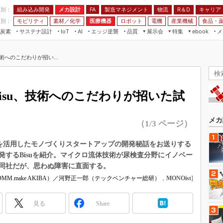
程別：
組み込み開発
メカ設計
製造マネジメント
物流
R＆D
キャリア
FA
業別：
モビリティ
素材／化学
医療機器
ロボット
電機
産業機械
食品・
炭素
サステナ設計
エッジ逆襲
品質
展示会
特集
メ
IoT
AI
ebook
伝承
組み込み開発
CEATEC
読者調査まとめ
編集後記
技術へのこだわりが招い...
JIMTOF
保全
メカ設計
つながるクルマ
組込み/エッジ コンピューティング
ス
 AI
製造マネジメント
5G
）
展＆IoT/5Gソリューション展
VR／AR
FA
Bisu、技術へのこだわりが招いた試
IIFES
モビリティ
フィールドサービス
国際ロボット展
素材／化学
FPGA
メカ
（1/3 ページ）
ジャパンモビリティショー
組み込み画像技術
TECHNO-FRONTIER
BA」を活用したモノづくりスタートアップの開発秘話をお送りする
組み込みモデリング
開発するBisuを紹介。マイクロ流体技術が尿検査分野にイノベー
人テク展
Windows Embedded
同社だが、思わぬ障害に直面する。
スマート工場EXPO
MM.make AKIBA）／河野正一郎（テックベンチャー総研）
，
MONOist
]
車載ソフト開発
EdgeTech+
ISO26262
日本ものづくりワールド
見る
Share
無償設計ツール
AUTOMOTIVE WORLD