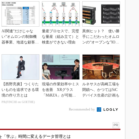
AI関連“だけじゃな
量産プロセスで、完璧
異例ヒット？ 使い勝
い”オムロンの制御機
な量産（組み立て）と
手にこだわったオムロ
器事業、地道な顧客基
検査ができない理由
ンの“オープンな”IO-L
盤強化が結実
inkマスター
【西野亮廣】つくりた
現場の作業効率やミス
ルネサスが高崎工場を
いものを追求できる環
を改善 XRグラス
閉鎖へ、かつてはSiC
境の作り方とは
「MiRZA」が可能に
デバイス生産の計画も
するピッキングDX
PR(FINCHI on GOETHE)
の...
Recommended by
PR
を「学ぶ」時間に変えるデータ管理とは