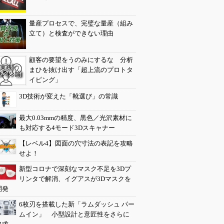
量産プロセスで、完璧な量産（組み
立て）と検査ができない理由
顧客の要望をうのみにするな 分析
まひを抜け出す「超上流のプロトタ
イピング」
3D技術が変えた「靴選び」の常識
最大0.03mmの精度、黒色／光沢素材に
も対応する4モード3Dスキャナー
【レベル4】図面の穴寸法の表記を攻略
せよ！
新型コロナで深刻なマスク不足を3Dプ
リンタで解消、イグアスが3Dマスクを
開発
6枚刃を搭載した新「ラムダッシュ パー
ムイン」 小型設計と意匠性をさらに