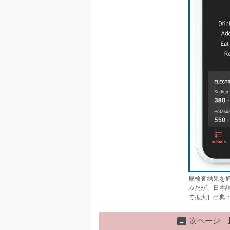
尿検査結果を
みだが、日本
て拡大］出典：B
次ページ
→