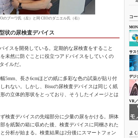
コー
 CTOのブーワ氏（左）と同 CEOのダニエル氏（右）
MO
型状の尿検査デバイス
デバイスを開発している。定期的な尿検査をすること
サス
気を未然に防ぐことに役立つアドバイスをしていくの
スタイルだ。
デジ
5mm、長さ6cmほどの紙に多彩な色の試薬が貼り付
しれない。しかし、Bisuの尿検査デバイスは同じく紙
角形の立体的形状をとっており、そうしたイメージとは
VR
ず検査デバイスの先端部分に少量の尿をかける。胴体
端部を紙製の箱に収めた後、検査デバイスに同梱された
と分析が始まる。検査結果は2分後にスマートフォン
よく