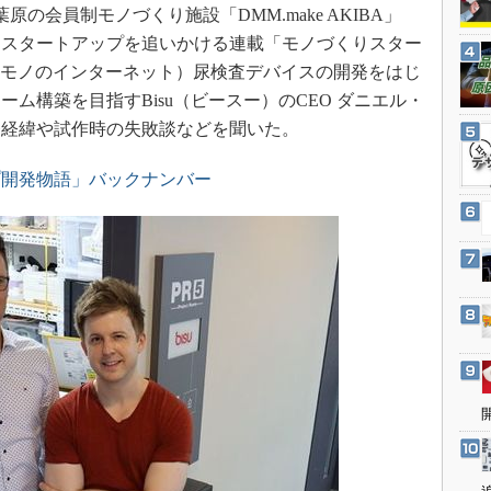
3Dプリンタ
会員制モノづくり施設「DMM.make AKIBA」
産業オープンネット展
デジタルツインとCAE
るスタートアップを追いかける連載「モノづくりスター
T（モノのインターネット）尿検査デバイスの開発をはじ
S＆OP
ム構築を目指すBisu（ビースー）のCEO ダニエル・
インダストリー4.0
発経緯や試作時の失敗談などを聞いた。
イノベーション
製造業ビッグデータ
プ開発物語」バックナンバー
メイドインジャパン
植物工場
知財マネジメント
海外生産
グローバル設計・開発
制御セキュリティ
新型コロナへの対応