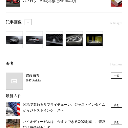
パイロット2.0の市販は2019年9月
記事画像
＋
5 Images
1
2
3
4
5
著者
1 Authors
齊藤由希
一覧
2847 Articles
最新 3 件
関税で変わるサプライチェーン、ジャストインタイム
読む
からジャストインケースへ
バイオディーゼルは「今すぐできるCO2削減」、普及
読む
には連携が不可欠