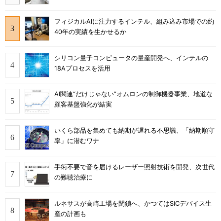
フィジカルAIに注力するインテル、組み込み市場での約
40年の実績を生かせるか
シリコン量子コンピュータの量産開発へ、インテルの
18Aプロセスを活用
AI関連“だけじゃない”オムロンの制御機器事業、地道な
顧客基盤強化が結実
いくら部品を集めても納期が遅れる不思議、「納期順守
率」に潜むワナ
手術不要で音を届けるレーザー照射技術を開発、次世代
の難聴治療に
ルネサスが高崎工場を閉鎖へ、かつてはSiCデバイス生
産の計画も