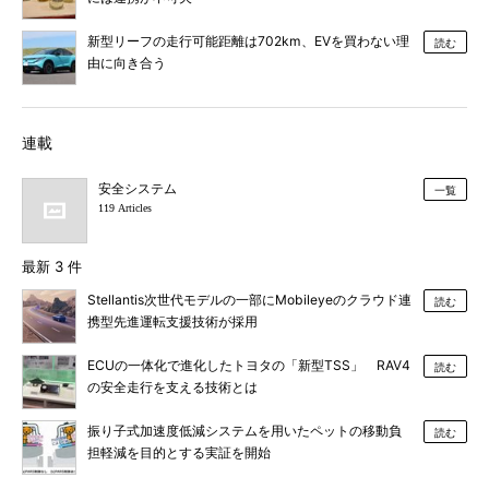
新型リーフの走行可能距離は702km、EVを買わない理
読む
由に向き合う
連載
安全システム
一覧
119 Articles
最新 3 件
Stellantis次世代モデルの一部にMobileyeのクラウド連
読む
携型先進運転支援技術が採用
ECUの一体化で進化したトヨタの「新型TSS」 RAV4
読む
の安全走行を支える技術とは
振り子式加速度低減システムを用いたペットの移動負
読む
担軽減を目的とする実証を開始