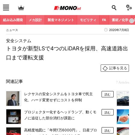
組み込み開発
メカ設計
製造マネジメント
モビリティ
FA
素材／化学
ニュース
2020年7月8日
安全システム
トヨタが新型LSで4つのLiDARを採用、高速道路出
口まで運転支援
記事を見る
関連記事
7 Articles
レクサスの安全システムをトヨタ車で民主
読む
化、ハード変更せずにコストを抑制
プロジェクター化するヘッドランプ、動くモ
読む
ノに追従した部分消灯が課題に
高精度地図に「年間1万6000円」、日産プロ
読む