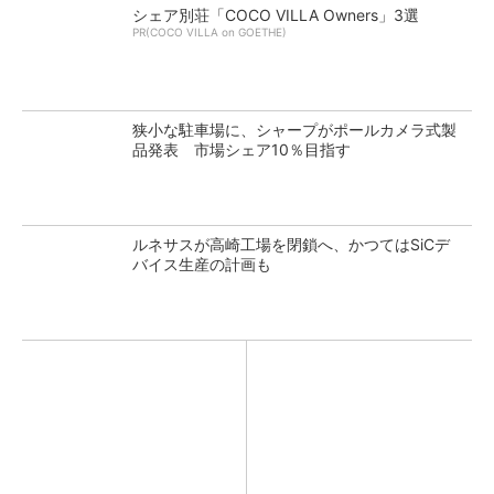
シェア別荘「COCO VILLA Owners」3選
PR(COCO VILLA on GOETHE)
狭小な駐車場に、シャープがポールカメラ式製
品発表 市場シェア10％目指す
ルネサスが高崎工場を閉鎖へ、かつてはSiCデ
バイス生産の計画も