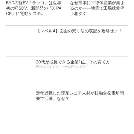
BYDの軽EV「ラッコ」は世界
なぜ熊本に半導体産業が集ま
初の軽SDV、新開発の「X-PA
るのか――地震で工場稼働停
CK」に電動システ...
止相次ぐ
【レベル4】図面の穴寸法の表記を攻略せよ！
20代が成長できる企業1位。その育て方
PR(シンプレクス・ホールディングス)
定年退職した理系シニア人材が核融合発電炉開
発で活躍、なぜ？