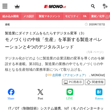
組み込み開発
メカ設計
製造マネジメント
モビリティ
FA
素材／化学
連載
2020年7月7日
製造業にダイナミズムをもたらすデジタル変革（3）
モノづくりの中核「生産」を革新する製造オペレ
ーションと4つのデジタルスレッド
（1/4 ページ）
デジタル化がどのように製造業の企業活動の変革を導くのかを解
説する本連載。第3回は、製造業の業務の中でもモノづくりの中
核となる生産領域の業務革新について取り上げる。
[
志田穣（アクセンチュア）
，MONOist]
PC用表示
関連情報
Share
Post
LINE
Hatena
IT／OT（制御技術）システム連携、IoT（モノのインターネッ