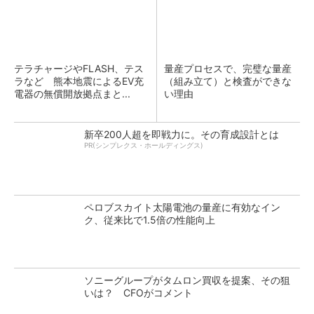
テラチャージやFLASH、テス
量産プロセスで、完璧な量産
ラなど 熊本地震によるEV充
（組み立て）と検査ができな
電器の無償開放拠点まと...
い理由
新卒200人超を即戦力に。その育成設計とは
PR(シンプレクス・ホールディングス)
ペロブスカイト太陽電池の量産に有効なイン
ク、従来比で1.5倍の性能向上
ソニーグループがタムロン買収を提案、その狙
いは？ CFOがコメント