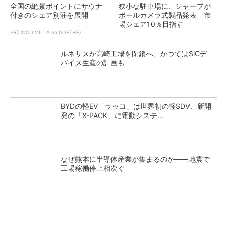
全国の絶景ポイントにサウナ
狭小な駐車場に、シャープが
付きのシェア別荘を展開
ポールカメラ式製品発表 市
場シェア10％目指す
PR(COCO VILLA on GOETHE)
ルネサスが高崎工場を閉鎖へ、かつてはSiCデ
バイス生産の計画も
BYDの軽EV「ラッコ」は世界初の軽SDV、新開
発の「X-PACK」に電動システ...
なぜ熊本に半導体産業が集まるのか――地震で
工場稼働停止相次ぐ