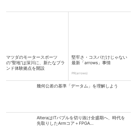
マツダのモータースポーツ
堅牢さ・コスパだけじゃない
の“聖地”は深川に、新たなブラ
最新「arrows」事情
ンド体験拠点を開設
PR(arrows)
幾何公差の基準「データム」を理解しよう
AlteraはITバブルを切り抜け全盛期へ、時代を
先取りしたArmコア＋FPGA...