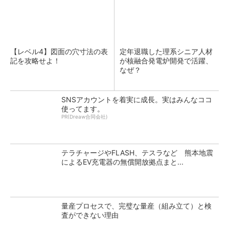
【レベル4】図面の穴寸法の表
定年退職した理系シニア人材
記を攻略せよ！
が核融合発電炉開発で活躍、
なぜ？
SNSアカウントを着実に成長。実はみんなココ
使ってます。
PR(Dreaw合同会社)
テラチャージやFLASH、テスラなど 熊本地震
によるEV充電器の無償開放拠点まと...
量産プロセスで、完璧な量産（組み立て）と検
査ができない理由