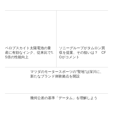
ペロブスカイト太陽電池の量
ソニーグループがタムロン買
産に有効なインク、従来比で1.
収を提案、その狙いは？ CF
5倍の性能向上
Oがコメント
マツダのモータースポーツの“聖地”は深川に、
新たなブランド体験拠点を開設
幾何公差の基準「データム」を理解しよう