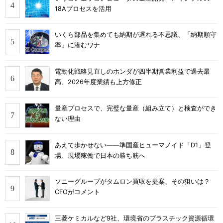
18Aプロセスを活用
いくら部品を集めても納期が遅れる不思議、「納期順守
率」に潜むワナ
電動化戦略見直しのホンダが四半期営業利益で過去最
高、2026年度業績も上方修正
量産プロセスで、完璧な量産（組み立て）と検査ができ
ない理由
あえて歩かせない――準国産ヒューマノイド「D1」登
場、現場稼働で日本の勝ち筋へ
ソニーグループがタムロン買収を提案、その狙いは？
CFOがコメント
三菱ケミカルなど9社、環境省のプラスチック資源循環