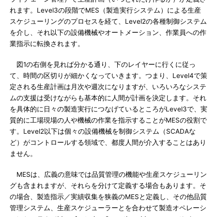
れます。Level3の段階でMES（製造実行システム）による生産
スケジューリングのプロセスを経て、Level2の各種制御システム
を介し、それ以下の設備機械やオートメーション、作業員への作
業指示に転換されます。
図1の右側を見れば分かる通り、下のレイヤーに行くに従っ
て、時間の区切りが細かくなっていきます。つまり、Level4で策
定される生産計画は月次や週次になりますが、いろいろなシステ
ムの支援は受けながらも基本的に人間が計画を決定します。それ
を具体的に日々の製造実行につなげているところがLevel3で、実
質的に工場現場の人や機械の作業を指示することがMESの役割で
す。Level2以下は個々の設備機械を制御システム（SCADAな
ど）がコントロールする領域で、都度人間が介入することはあり
ません。
MESは、広義の意味では品質管理の機能や生産スケジューリン
グも含まれますが、それらを分けて定義する場合もあります。そ
の場合、製造指示／実績収集を狭義のMESと定義し、その他品質
管理システム、生産スケジューラーとを合わせて製造オペレーシ