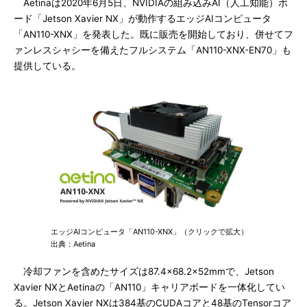
Aetinaは2020年6月5日、NVIDIAの組み込みAI（人工知能）ボ
ード「Jetson Xavier NX」が動作するエッジAIコンピュータ
「AN110-XNX」を発表した。既に販売を開始しており、併せてフ
ァンレスシャシーを備えたフルシステム「AN110-XNX-EN70」も
提供している。
エッジAIコンピュータ「AN110-XNX」（クリックで拡大）
出典：Aetina
冷却ファンを含めたサイズは87.4×68.2×52mmで、Jetson
Xavier NXとAetinaの「AN110」キャリアボードを一体化してい
る。Jetson Xavier NXは384基のCUDAコアと48基のTensorコア