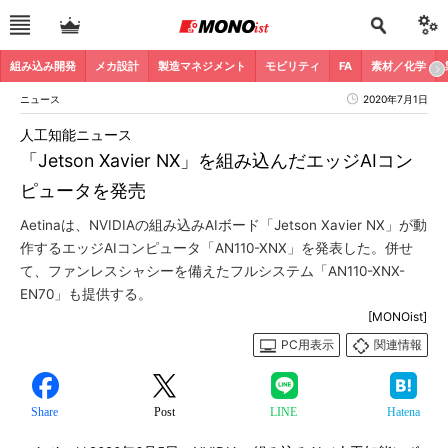
組み込み開発
メカ設計
製造マネジメント
モビリティ
FA
素材／化学
ニュース
2020年7月1日
人工知能ニュース
「Jetson Xavier NX」を組み込んだエッジAIコン
ピュータを発売
Aetinaは、NVIDIAの組み込みAIボード「Jetson Xavier NX」が動
作するエッジAIコンピュータ「AN110-XNX」を発表した。併せ
て、ファンレスシャシーを備えたフルシステム「AN110-XNX-
EN70」も提供する。
[MONOist]
PC用表示
関連情報
Share
Post
LINE
Hatena