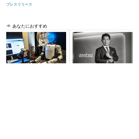
プレスリリース
あなたにおすすめ
フィジカルAIに注力するイン
全員がリーダーシップを発揮
テル、組み込み市場での約40
し、自分より優れた人財を育
年の実績を生かせるか
成する
PR(dentsu Japan)
【西野亮廣】つくりたいものを追求できる環境
の作り方とは
PR(FINCHI on GOETHE)
【レベル14】生成AIを味方に、3D CADを使い