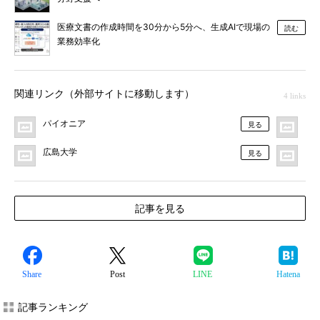
医療文書の作成時間を30分から5分へ、生成AIで現場の
読む
業務効率化
関連リンク（外部サイトに移動します）
4 links
パイオニア
日
見る
広島大学
プ
見る
記事を見る
Share
Post
LINE
Hatena
記事ランキング