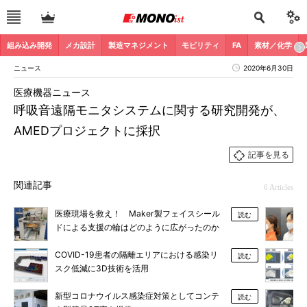
組み込み開発
メカ設計
製造マネジメント
モビリティ
FA
素材／化学
ニュース
2020年6月30日
医療機器ニュース
呼吸音遠隔モニタシステムに関する研究開発が、
AMEDプロジェクトに採択
記事を見る
関連記事
6 Articles
医療現場を救え！ Maker製フェイスシール
読む
ドによる支援の輪はどのように広がったのか
COVID-19患者の隔離エリアにおける感染リ
読む
スク低減に3D技術を活用
新型コロナウイルス感染症対策としてコンテ
読む