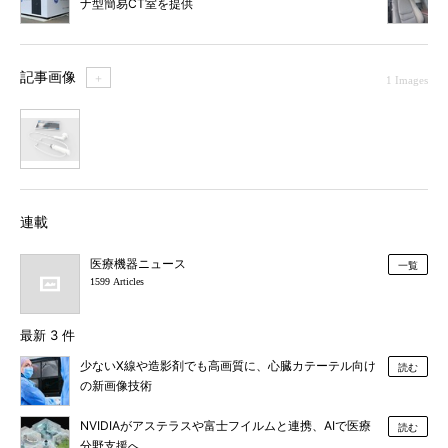
ナ型簡易CT室を提供
記事画像
＋
1 Images
1
連載
医療機器ニュース
一覧
1599 Articles
最新 3 件
少ないX線や造影剤でも高画質に、心臓カテーテル向け
読む
の新画像技術
NVIDIAがアステラスや富士フイルムと連携、AIで医療
読む
分野支援へ