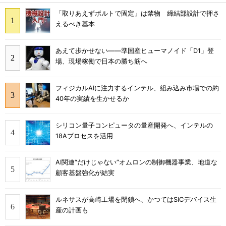
「取りあえずボルトで固定」は禁物 締結部設計で押さ
えるべき基本
あえて歩かせない――準国産ヒューマノイド「D1」登
場、現場稼働で日本の勝ち筋へ
フィジカルAIに注力するインテル、組み込み市場での約
40年の実績を生かせるか
シリコン量子コンピュータの量産開発へ、インテルの
18Aプロセスを活用
AI関連“だけじゃない”オムロンの制御機器事業、地道な
顧客基盤強化が結実
ルネサスが高崎工場を閉鎖へ、かつてはSiCデバイス生
産の計画も