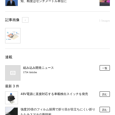
知、精度はセンチメートル単位に
記事画像
＋
1 Images
1
連載
組み込み開発ニュース
一覧
1754 Articles
最新 3 件
48V電源に直接対応する車載検出スイッチを発売
読む
強度20倍のフィルム採用で折り目が目立ちにくい折り
読む
たたみスマホの新技術