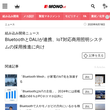
組み込み開発
メカ設計
製造マネジメント
モビリティ
FA
素材／化学
ニュース
2020年6月18日
組み込み開発ニュース
BluetoothとDALIが連携、IoT対応商用照明システ
ムの採用推進に向け
記事を見る
関連記事
6 Articles
「Bluetooth Mesh」が家電のIoT化を加速す
読む
る
「BluetoothはIoTの主役」、2024年には搭載
読む
機器の66％がPCやスマホ以外に
Bluetoothで人やモノがどの方向にいるかを検
読む