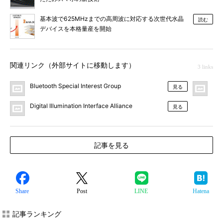
基本波で625MHzまでの高周波に対応する次世代水晶
読む
デバイスを本格量産を開始
関連リンク（外部サイトに移動します）
3 links
Bluetooth Special Interest Group
プ
見る
Digital Illumination Interface Alliance
見る
記事を見る
Share
Post
LINE
Hatena
記事ランキング