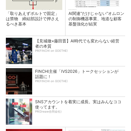
「取りあえずボルトで固定」
AI関連“だけじゃない”オムロン
は禁物 締結部設計で押さえ
の制御機器事業、地道な顧客
るべき基本
基盤強化が結実
【見城徹×藤田晋】AI時代でも変わらない経営
者の本質
PR(FINCHI on GOETHE)
FINCHI主催「IVS2026」トークセッションが
話題に！
PR(FINCHI on GOETHE)
SNSアカウントを着実に成長。実はみんなココ
使ってます。
PR(Dreaw合同会社)