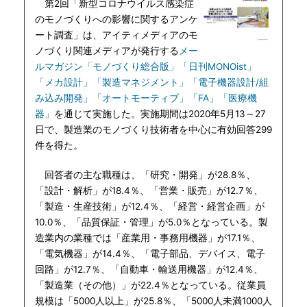
第2回「新型コロナウイルス感染症
のモノづくりへの影響に関するアンケ
ート調査」は、アイティメディアのモ
ノづくり関連メディアが発行する
メー
ルマガジン「モノづくり総合版」「日刊MONOist」
「メカ設計」「製造マネジメント」「電子機器設計/組
み込み開発」「オートモーティブ」「FA」「医療機
器」
を通じて実施した。実施期間は2020年5月13～27
日で、製造業のモノづくり技術者を中心に有効回答299
件を得た。
回答者の主な職種は、「研究・開発」が28.8％、
「設計・解析」が18.4％、「営業・販売」が12.7％、
「製造・生産技術」が12.4％、「経営・経営企画」が
10.0％、「品質保証・管理」が5.0％となっている。製
造業内の業種では「産業用・事務用機器」が17.1％、
「電気機器」が14.4％、「電子部品、デバイス、電子
回路」が12.7％、「自動車・輸送用機器」が12.4％、
「製造業（その他）」が22.4％となっている。従業員
規模は「5000人以上」が25.8％、「5000人未満1000人