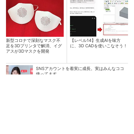
新型コロナで深刻なマスク不
【レベル14】生成AIを味方
足を3Dプリンタで解消、イグ
に、3D CADを使いこなそう！
アスが3Dマスクを開発
SNSアカウントを着実に成長。実はみんなココ
使ってます。
PR(Dreaw合同会社)
令和8年熊本地震による工場への影響まとめ
狭小な駐車場に、シャープがポールカメラ式製