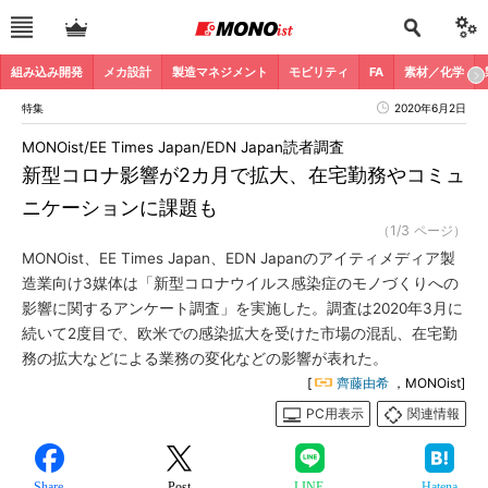
組み込み開発
メカ設計
製造マネジメント
モビリティ
FA
素材／化学
特集
2020年6月2日
MONOist/EE Times Japan/EDN Japan読者調査
新型コロナ影響が2カ月で拡大、在宅勤務やコミュ
ニケーションに課題も
（1/3 ページ）
MONOist、EE Times Japan、EDN Japanのアイティメディア製
造業向け3媒体は「新型コロナウイルス感染症のモノづくりへの
影響に関するアンケート調査」を実施した。調査は2020年3月に
続いて2度目で、欧米での感染拡大を受けた市場の混乱、在宅勤
務の拡大などによる業務の変化などの影響が表れた。
[
齊藤由希
，MONOist]
PC用表示
関連情報
Share
Post
LINE
Hatena