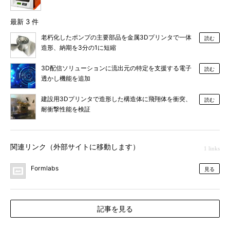
最新 3 件
老朽化したポンプの主要部品を金属3Dプリンタで一体
読む
造形、納期を3分の1に短縮
3D配信ソリューションに流出元の特定を支援する電子
読む
透かし機能を追加
建設用3Dプリンタで造形した構造体に飛翔体を衝突、
読む
耐衝撃性能を検証
関連リンク（外部サイトに移動します）
1 links
Formlabs
見る
記事を見る