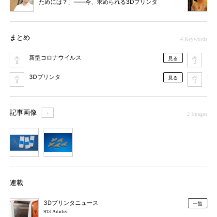
ためには？」――今、求められる3Dプリンタ
の真価と進化
まとめ
4 Keywords
新型コロナウイルス
S
見る
3Dプリンタ
医
見る
記事画像
＋
2 Images
1
2
連載
3Dプリンタニュース
一覧
913 Articles