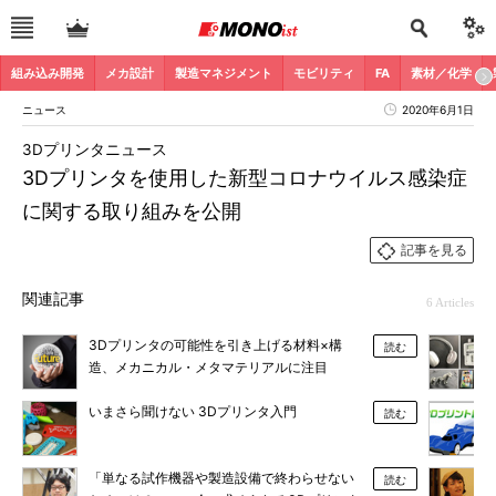
組み込み開発
メカ設計
製造マネジメント
モビリティ
FA
素材／化学
ニュース
2020年6月1日
3Dプリンタニュース
3Dプリンタを使用した新型コロナウイルス感染症
に関する取り組みを公開
記事を見る
関連記事
6 Articles
3Dプリンタの可能性を引き上げる材料×構
読む
造、メカニカル・メタマテリアルに注目
いまさら聞けない 3Dプリンタ入門
読む
「単なる試作機器や製造設備で終わらせない
読む