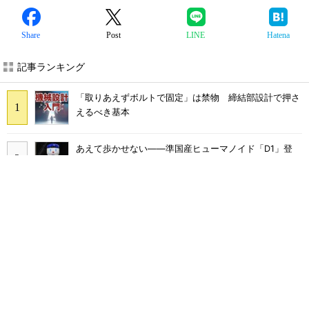
Share
Post
LINE
Hatena
記事ランキング
「取りあえずボルトで固定」は禁物 締結部設計で押さ
えるべき基本
あえて歩かせない――準国産ヒューマノイド「D1」登
場、現場稼働で日本の勝ち筋へ
フィジカルAIに注力するインテル、組み込み市場での約
40年の実績を生かせるか
シリコン量子コンピュータの量産開発へ、インテルの
18Aプロセスを活用
AI関連“だけじゃない”オムロンの制御機器事業、地道な