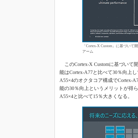
「Cortex-X Custom」に基づ
アーム
このCortex-X Customに基づいて
能はCortex-A77と比べて30％向上し
A55×4のオクタコア構成でCortex-
能の30％向上というメリットが得られる。
A55×4と比べて15％大きくなる。