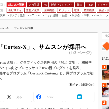
程別：
組み込み開発
メカ設計
製造マネジメント
物流
R＆D
キャリア
FA
業別：
モビリティ
素材／化学
医療機器
ロボット
電機
産業機械
食品・
炭素
サステナ設計
エッジ逆襲
品質
展示会
特集
メ
IoT
AI
ebook
伝承
組み込み開発
CEATEC
読者調査まとめ
編集後記
ortex-X」、サムスンが採用...
JIMTOF
保全
メカ設計
つながるクルマ
組込み/エッジ コンピューティング
ス
 AI
製造マネジメント
5G
展＆IoT/5Gソリューション展
VR／AR
FA
る「Cortex-X」、サムスンが採用へ
IIFES
モビリティ
フィールドサービス
（1/2 ページ）
国際ロボット展
素材／化学
FPGA
組み
ジャパンモビリティショー
ex-A78」、グラフィックス処理用の「Mail-G78」、機械学
組み込み画像技術
イルデバイス向けプロセッサコアIPの新プロダクトを発表。
TECHNO-FRONTIER
発するプログラム「Cortex-X Custom」と、同プログラムで初
組み込みモデリング
人テク展
た。
Windows Embedded
スマート工場EXPO
[
朴尚洙
，
MONOist
]
車載ソフト開発
EdgeTech+
ISO26262
見る
Share
日本ものづくりワールド
無償設計ツール
AUTOMOTIVE WORLD