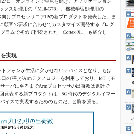
5月27日、オンラインで会見を開き、アプリケーション
3Dプリンタ
産業オープンネット展
フィックス処理用の「Mail-G78」、機械学習処理用の
デジタルツインとCAE
バイス向けプロセッサコアIPの新プロダクトを発表した。ま
S＆OP
ベースに顧客の要求に合わせてカスタマイズ開発するプログ
インダストリー4.0
同プログラムで初めて開発された「Cortex-X1」も紹介し
イノベーション
製造業ビッグデータ
ンを実現
メイドインジャパン
植物工場
ートフォンが生活に欠かせないデバイスとなり、もは
知財マネジメント
口の7割がArmテクノロジーを利用しており、IoT（モ
海外生産
サーバに至るまでArmプロセッサの出荷数は累計で
が今回発表する新プロダクトは、5G時代のデジタルイマー
グローバル設計・開発
デバイスで実現するためのものだ」と胸を張る。
制御セキュリティ
新型コロナへの対応