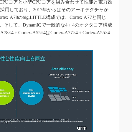
型CPUコアと小型CPUコアを組み合わせて性能と電力効
構成を採用しており、2017年からはそのアーキテクチャが
x-A78のbig.LITTLE構成では、Cortex-A77と同じ
なる。そして、DynamIQで一般的な4＋4のオクタコア構成
＋Cortex-A55×4はCortex-A77×4＋Cortex-A55×4