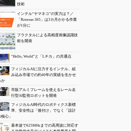
技術
インテル“ヤマネコ”の実力は？／
「Renesas 365」は3カ月かかる作業
が1分に
フラクタルによる高精度画像認識技
術を開発
“Hello, World”と「Lチカ」の共通点
フィジカルAIに注力するインテル、組
み込み市場での約40年の実績を生かせ
るか
市販アルミフレームを使えるレール走
行型AI監視ロボットを開発
フィジカルAI時代のロボティクス新標
準、安全性は「後付け」でなく「設計
の核心」
基本波で625MHzまでの高周波に対応す