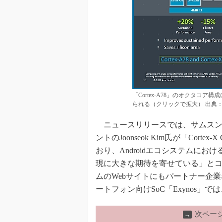
「Cortex-A78」のオクタコア構
られる（クリックで拡大） 出典
ニュースリリースでは、サムスン（Sams
ントのJoonseok Kim氏が「Cort
おり、Androidエコシステムに
現に大きな期待を寄せている」とコメント
ムのWebサイトにもパートナー企
ートフォン向けSoC「Exynos」で
次ペー
→