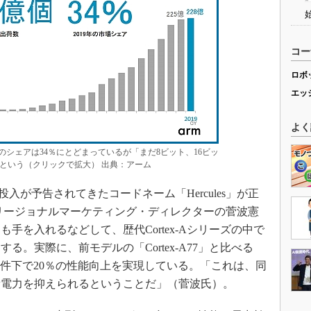
コー
ロボ
エッ
よく
年のシェアは34％にとどまっているが「まだ8ビット、16ビッ
という（クリックで拡大） 出典：アーム
年の投入が予告されてきたコードネーム「Hercules」が正
リージョナルマーケティング・ディレクターの菅波憲
手を入れるなどして、歴代Cortex-Aシリーズの中で
。実際に、前モデルの「Cortex-A77」と比べる
条件下で20％の性能向上を実現している。「これは、同
費電力を抑えられるということだ」（菅波氏）。