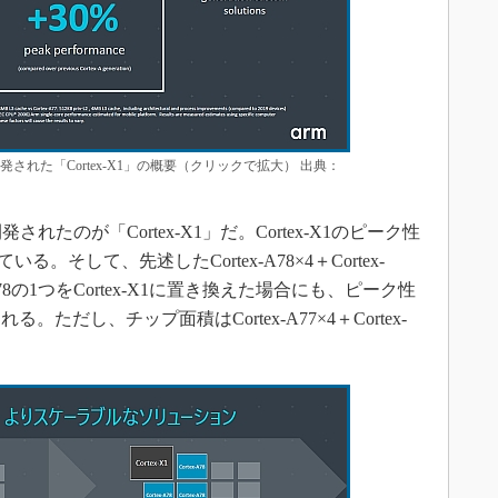
いて開発された「Cortex-X1」の概要（クリックで拡大） 出典：
開発されたのが「Cortex-X1」だ。Cortex-X1のピーク性
ている。そして、先述したCortex-A78×4＋Cortex-
A78の1つをCortex-X1に置き換えた場合にも、ピーク性
ただし、チップ面積はCortex-A77×4＋Cortex-