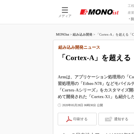
工
産
メディア
脱
つながる技術
AI×技術
MONOist
>
組み込み開発
>
「Cortex-A」を超える「C
つながる工場
AI×設備
つながるサービ
Physical
組み込み開発ニュース
「Cortex-A」を超え
Armは、アプリケーション処理用の「Cort
習処理用の「Ethos-N78」などモバ
「Cortex-Aシリーズ」をカスタマイズ開
めて開発された「Cortex-X1」も紹介し
2020年05月28日 06時30分 公開
印刷する
通知する