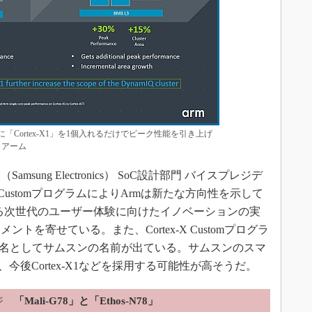
成に「Cortex-X1」を1個入れるだけでピーク性能を引き上げ
：アーム
ung Electronics） SoC設計部門 バイスプレジデ
ex-X CustomプログラムによりArmは新たな方向性を示して
おける次世代のユーザー体験に向けたイノベーションの実
を寄せている。また、Cortex-X Customプログラ
業名としてサムスンの名前が出ている。サムスンのスマ
は、今後Cortex-X1などを採用する可能性が高そうだ。
ジ
「Mali-G78」と「Ethos-N78」