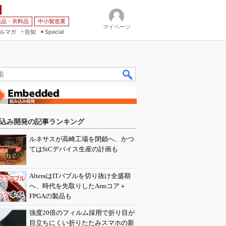
薬品・衣料品
中小製造業
マイページ
ルマガ
告知
Special
込み開発の記事ランキング
ルネサスが高崎工場を閉鎖へ、かつ
てはSiCデバイス生産の計画も
AlteraはITバブルを切り抜け全盛期
へ、時代を先取りしたArmコア＋
FPGAの製品も
強度20倍のフィルム採用で折り目が
目立ちにくい折りたたみスマホの新