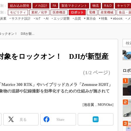
程別：
組み込み開発
メカ設計
製造マネジメント
物流
R＆D
キャリア
FA
業別：
モビリティ
素材／化学
医療機器
ロボット
電機
産業機械
食品・
炭素
サステナ設計
エッジ逆襲
品質
展示会
特集
メ
IoT
AI
ebook
伝承
組み込み開発
CEATEC
読者調査まとめ
編集後記
クオン！ DJIが新...
JIMTOF
保全
メカ設計
つながるクルマ
組込み/エッジ コンピューティング
ス
 AI
製造マネジメント
5G
展＆IoT/5Gソリューション展
VR／AR
FA
対象をロックオン！ DJIが新型産
IIFES
モビリティ
フィールドサービス
国際ロボット展
素材／化学
FPGA
ロボ
（1/2 ページ）
ジャパンモビリティショー
組み込み画像技術
TECHNO-FRONTIER
rice 300 RTK」やハイブリッドカメラ「Zenmuse H20T」
組み込みモデリング
象物の追跡や記録撮影を効率化するための仕組みが施されて
人テク展
Windows Embedded
スマート工場EXPO
[
池谷翼
，
MONOist
]
車載ソフト開発
EdgeTech+
ISO26262
日本ものづくりワールド
見る
Share
無償設計ツール
AUTOMOTIVE WORLD