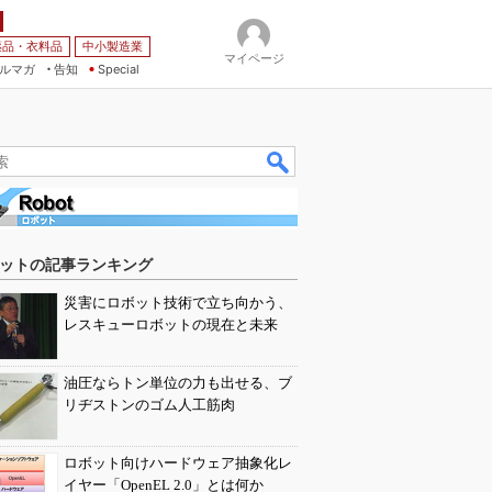
薬品・衣料品
中小製造業
マイページ
ルマガ
告知
Special
ットの記事ランキング
災害にロボット技術で立ち向かう、
レスキューロボットの現在と未来
油圧ならトン単位の力も出せる、ブ
リヂストンのゴム人工筋肉
ロボット向けハードウェア抽象化レ
イヤー「OpenEL 2.0」とは何か