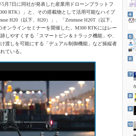
3Dプリンタ
日、同年5月7日に同社が発表した産業用ドローンプラットフ
産業オープンネット展
デジタルツインとCAE
以下、M300 RTK）」と、その搭載物として活用可能なハイブ
e H20（以下、H20）」、「Zenmuse H20T（以下、
S＆OP
のオンラインセミナーを開催した。M300 RTKにはレー
インダストリー4.0
追跡しやすくする「スマートピン＆トラック機能」や、
イノベーション
受け渡しを可能にする「デュアル制御機能」など操縦者
製造業ビッグデータ
されている。
メイドインジャパン
植物工場
知財マネジメント
海外生産
グローバル設計・開発
制御セキュリティ
新型コロナへの対応