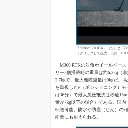
「Matrice 300 RTK」（左）と「
［クリックして拡大］出典：DJI J
M300 RTKの対角ホイールベー
リー2個搭載時の重量は約6.3kg（
2.7kgで、最大離陸重量は9kgだ
を重視したP（ポジショニング）モー
は36分）で最大風圧抵抗は秒速15
量が7kg以下の場合）である。国内で
転送可能。防水や防塵（じん）の程度
雨量にも耐えられる。