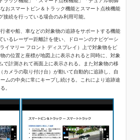
ン＆トラック機能」「スマート点検機能」「デュアル制御
。なおスマートピン＆トラック機能とスマート点検機能
アリング接続を行っている場合のみ利用可能。
行者や船、車などの対象物の追跡をサポートする機能
されているレーザー距離計を使い、ドローンのナビゲーシ
ライマリー フロント ディスプレイ）上で対象物をピ
象物の位置と座標が地図上に表示されると同時に、対象
タイムで計測されて画面上に表示される。また対象物の移
バル（カメラの取り付け台）が動いて自動的に追跡し、自
レームの中央に常にキープし続ける。これにより追跡途
する。