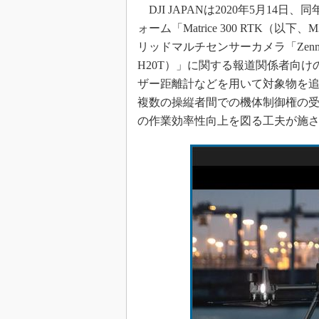
DJI JAPANは2020年5月14
ォーム「Matrice 300 RTK（
リッドマルチセンサーカメラ「Zenmus
H20T）」に関する報道関係者向け
ザー距離計などを用いて対象物を
複数の操縦者間での機体制御権の
の作業効率性向上を図る工夫が施