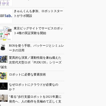
きゅんくんも参加、ロボットスター
トがラボ開設
東京ビッグサイトでサービスロボッ
ト4種の実証実験を開始
ROSを使う手順、パッケージとシミュレ
ータの活用
驚異的な演算／運動性能を兼ね備えた
次世代犬型ロボ「PUDU D5」シリーズ
が誕生
ロボットに必要な要素技術
なぜロボットにクラウドが必要なの
か？
“着る”歩行支援ロボットを2021年夏に
発売へ、人の動作を見極めて正しく支