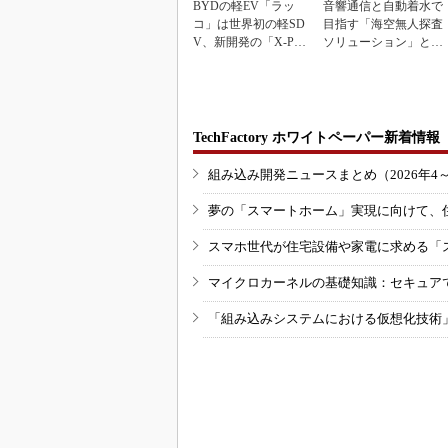
BYDの軽EV「ラッ
音響通信と自動着水で
コ」は世界初の軽SD
目指す「海空無人探査
V、新開発の「X-PAC
ソリューション」とは
K」に電動システ...
何か
TechFactory ホワイトペーパー新着情報
組み込み開発ニュースまとめ（2026年4
夢の「スマートホーム」実現に向けて、
スマホ世代が住宅設備や家電に求める「
マイクロカーネルの基礎知識：セキュア
「組み込みシステムにおける仮想化技術