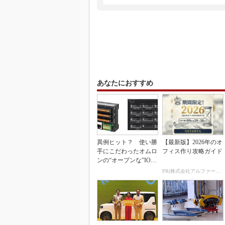
あなたにおすすめ
異例ヒット？ 使い勝
【最新版】2026年のオ
手にこだわったオムロ
フィス作り攻略ガイド
ンの“オープンな”IO-L
inkマスター
PR(株式会社アルファーテクノ)