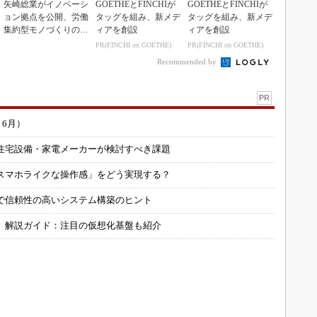
矢崎総業がイノベーシ
GOETHEとFINCHIが
GOETHEとFINCHIが
ョン拠点を公開、労働
タッグを組み、新メデ
タッグを組み、新メデ
集約型モノづくりのス
ィアを創設
ィアを創設
マート化に向け
PR(FINCHI on GOETHE)
PR(FINCHI on GOETHE)
Recommended by
PR
～6月）
住宅設備・家電メーカーが検討すべき課題
スマホライクな操作感」をどう実現する？
で信頼性の高いシステム構築のヒント
」解説ガイド：注目の仮想化基盤も紹介