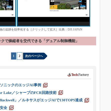
の追跡を効率化する［クリックして拡大］出典：DJI JAPAN
ックで操縦者を交代できる「デュアル制御機能」
1
|
2
次のページへ
ソニックのエッジAI事例
r Lake／シャープのFCR回路技術
ackwell」／ルネサスがエッジAIで130TOPS達成
安全