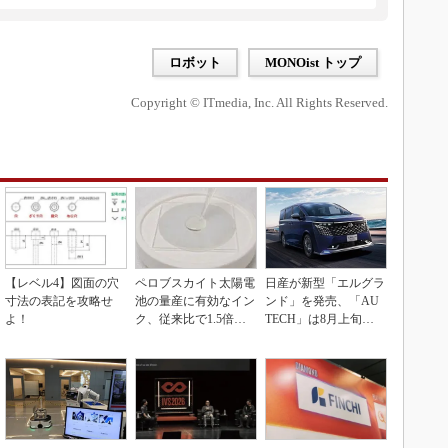
ロボット
MONOist トップ
Copyright © ITmedia, Inc. All Rights Reserved.
【レベル4】図面の穴
ペロブスカイト太陽電
日産が新型「エルグラ
寸法の表記を攻略せ
池の量産に有効なイン
ンド」を発売、「AU
よ！
ク、従来比で1.5倍の
TECH」は8月上旬に
性能向上
市場投入へ