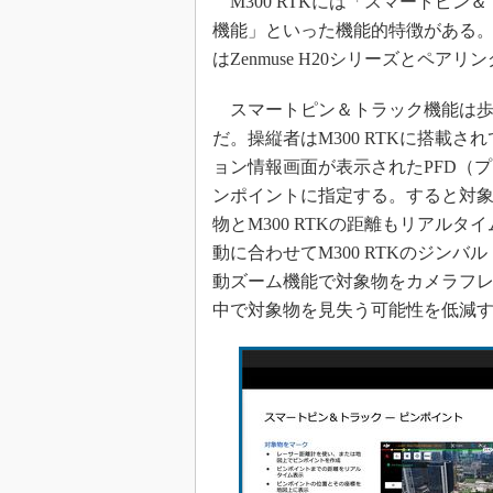
M300 RTKには「スマートピ
機能」といった機能的特徴がある
はZenmuse H20シリーズとペ
スマートピン＆トラック機能は歩
だ。操縦者はM300 RTKに搭載
ョン情報画面が表示されたPFD（プ
ンポイントに指定する。すると対
物とM300 RTKの距離もリアル
動に合わせてM300 RTKのジン
動ズーム機能で対象物をカメラフ
中で対象物を見失う可能性を低減