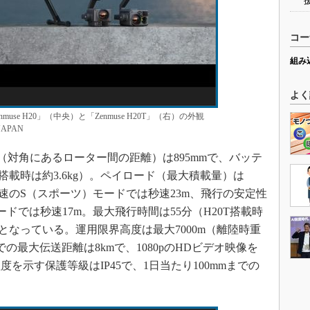
コー
組み
よく
Zenmuse H20」（中央）と「Zenmuse H20T」（右）の外観
APAN
ス（対角にあるローター間の距離）は895mmで、バッテ
非搭載時は約3.6kg）。ペイロード（最大積載量）は
。高速のS（スポーツ）モードでは秒速23m、飛行の安定性
ドでは秒速17m。最大飛行時間は55分（H20T搭載時
mとなっている。運用限界高度は最大7000m（離陸時重
の最大伝送距離は8kmで、1080pのHDビデオ映像を
を示す保護等級はIP45で、1日当たり100mmまでの