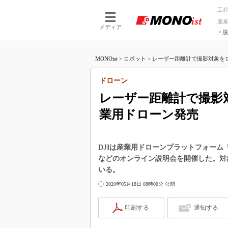
工
産
メディア
脱
つながる技術
AI×技術
MONOist
>
ロボット
>
レーザー距離計で撮影対象をロッ
つながる工場
AI×設備
つながるサービ
Physical
ドローン
レーザー距離計で撮影
業用ドローン発売
DJIは産業用ドローンプラットフォーム「Mat
などのオンライン説明会を開催した。対
いる。
2020年05月18日 08時00分 公開
印刷する
通知する