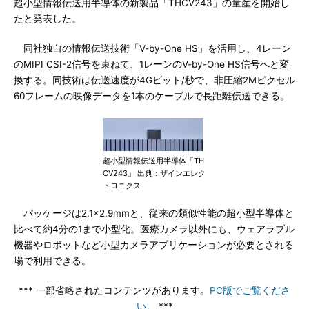
超小型情報伝送用半導体の新製品「THCV243」の量産を開始し
たと発表した。
同社独自の情報伝送技術「V-by-One HS」を活用し、4レーン
のMIPI CSI-2信号を束ねて、1レーンのV-by-One HS信号へと変
換する。同技術は伝送速度が4Gビット/秒で、非圧縮2Mピクセル
60フレームの映像データを1本のケーブルで長距離伝送できる。
超小型情報伝送用半導体「TH
CV243」 出典：ザインエレク
トロニクス
パッケージは2.1×2.9mmと、従来の類似性能の超小型半導体と
比べて約4分の1まで小型化。医療カメラ以外にも、ウェアラブル
機器やロボットなど小型カメラアプリケーションが必要とされる
場で利用できる。
*** 一部省略されたコンテンツがあります。
PC版でご覧くださ
い。
***