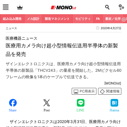
組み込み開発
メカ設計
製造マネジメント
モビリティ
FA
素材／化学
ニュース
2020年4月27日
医療機器ニュース
医療用カメラ向け超小型情報伝送用半導体の新製
品を発売
ザインエレクトロニクスは、医療用カメラ向け超小型情報伝送用
半導体の新製品「THCV243」の量産を開始した。2Mピクセル60
フレームの映像を1本のケーブルで伝送できる。
[MONOist]
PC用表示
関連情報
Share
Post
LINE
Hatena
ザインエレクトロニクスは2020年3月31日、医療用カメラ向け