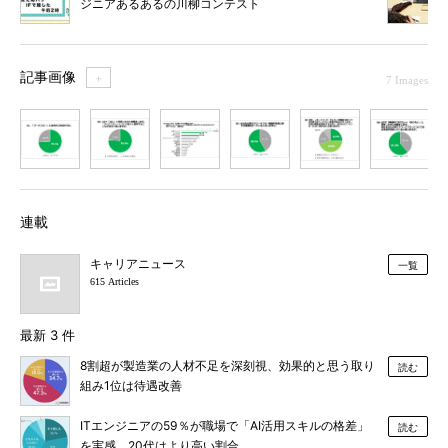
ジニアあるあるの川柳コンテスト
記事画像
＋
7 Images
1
2
3
4
5
6
7
連載
キャリアニュース
一覧
615 Articles
最新 3 件
8割超が製造業の人材不足を深刻視、効果的と思う取り
読む
組み1位は待遇改善
ITエンジニアの59％が職場で「AI活用スキルの格差」
読む
を実感、20代はより高い割合