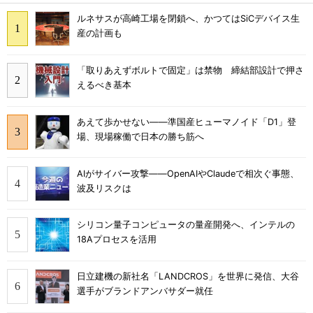
ルネサスが高崎工場を閉鎖へ、かつてはSiCデバイス生
産の計画も
「取りあえずボルトで固定」は禁物 締結部設計で押さ
えるべき基本
あえて歩かせない――準国産ヒューマノイド「D1」登
場、現場稼働で日本の勝ち筋へ
AIがサイバー攻撃――OpenAIやClaudeで相次ぐ事態、
波及リスクは
シリコン量子コンピュータの量産開発へ、インテルの
18Aプロセスを活用
日立建機の新社名「LANDCROS」を世界に発信、大谷
選手がブランドアンバサダー就任