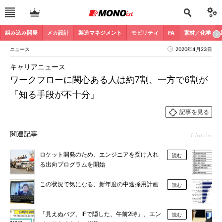
組み込み開発
メカ設計
製造マネジメント
モビリティ
FA
素材／化学
ニュース
2020年4月23日
キャリアニュース
ワークフローに関心ある人は約7割、一方で6割が
「知る手段が不十分」
記事を見る
関連記事
6 Articles
ロケット開発のため、エンジニアを受け入れ
読む
る出向プログラムを開始
この状況で気になる、新年度の中途採用計画
読む
「見えぬバグ、IFで隠した、午前2時」、エン
読む