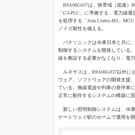
R9A06G037は、狭帯域（低速）向け
「G3-PLC」に準拠する。電力線
を処理する「Arm Cortex-M
ノイズ耐性を備える。
パナソニックはJR東日本と共に
制御するシステムを開発している。
線を敷設する必要がなくなり、電
ルネサスは、R9A06G037以外
ウェア、ソフトウェアの開発支援
ている。無線電波や列車の発停車
正常に動作するシステムの構築に
新しい照明制御システムは、JR
ゲートウェイ駅のホームで運用を