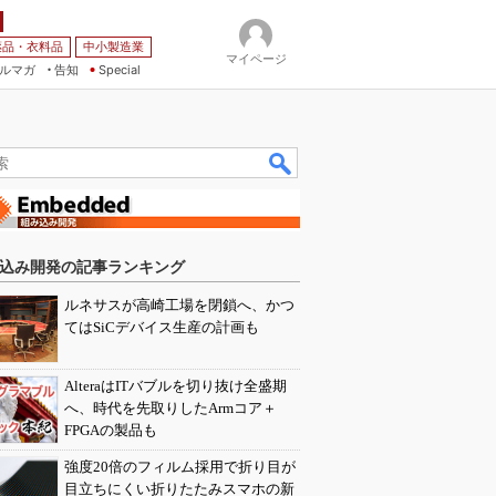
薬品・衣料品
中小製造業
マイページ
ルマガ
告知
Special
込み開発の記事ランキング
ルネサスが高崎工場を閉鎖へ、かつ
てはSiCデバイス生産の計画も
AlteraはITバブルを切り抜け全盛期
へ、時代を先取りしたArmコア＋
FPGAの製品も
強度20倍のフィルム採用で折り目が
目立ちにくい折りたたみスマホの新