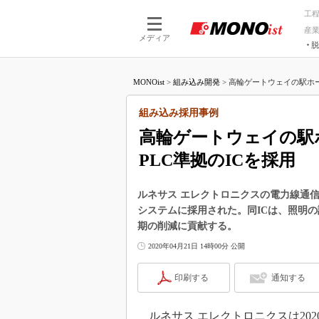
工
産
メディア
脱
つながる技術
AI×技術
MONOist
>
組み込み開発
>
高輪ゲートウェイの駅ホー
つながる工場
AI×設備
つながるサービ
Physical
組み込み採用事例
高輪ゲートウェイの駅
PLC準拠のICを採用
ルネサス エレクトロニクスの電力線通信用
システムに採用された。同ICは、照明
期の削減に貢献する。
2020年04月21日 14時00分 公開
印刷する
通知する
ルネサス エレクトロニクスは2020年