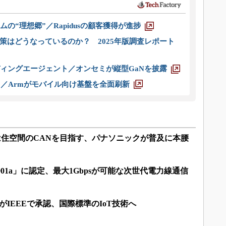
ムの“理想郷”／Rapidusの顧客獲得が進捗
策はどうなっているのか？ 2025年版調査レポート
ディングエージェント／オンセミが縦型GaNを披露
ス／Armがモバイル向け基盤を全面刷新
PLCは住空間のCANを目指す、パナソニックが普及に本腰
1901a」に認定、最大1Gbpsが可能な次世代電力線通信
がIEEEで承認、国際標準のIoT技術へ