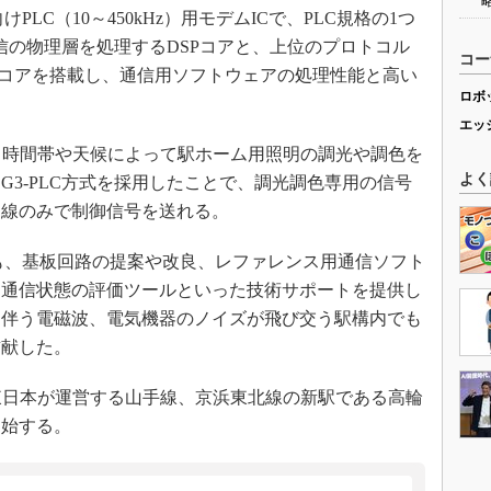
PLC（10～450kHz）用モデムICで、PLC規格の1つ
通信の物理層を処理するDSPコアと、上位のプロトコル
コー
3」MCUコアを搭載し、通信用ソフトウェアの処理性能と高い
ロボ
エッ
、時間帯や天候によって駅ホーム用照明の調光や調色を
よく
G3-PLC方式を採用したことで、調光調色専用の信号
力線のみで制御信号を送れる。
にも、基板回路の提案や改良、レファレンス用通信ソフト
、通信状態の評価ツールといった技術サポートを提供し
に伴う電磁波、電気機器のノイズが飛び交う駅構内でも
貢献した。
東日本が運営する山手線、京浜東北線の新駅である高輪
開始する。