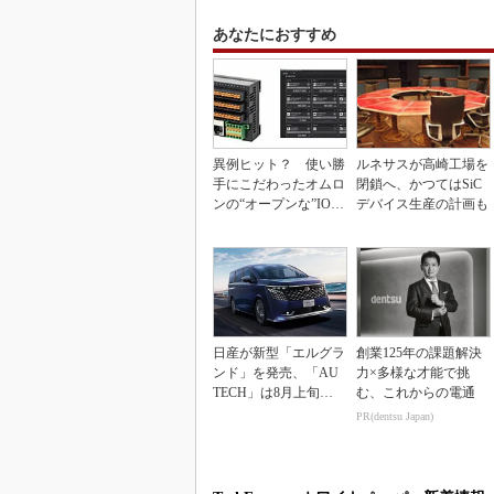
あなたにおすすめ
異例ヒット？ 使い勝
ルネサスが高崎工場を
手にこだわったオムロ
閉鎖へ、かつてはSiC
ンの“オープンな”IO-L
デバイス生産の計画も
inkマスター
日産が新型「エルグラ
創業125年の課題解決
ンド」を発売、「AU
力×多様な才能で挑
TECH」は8月上旬に
む、これからの電通
市場投入へ
PR(dentsu Japan)