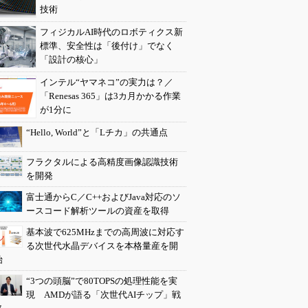
技術
フィジカルAI時代のロボティクス新
標準、安全性は「後付け」でなく
「設計の核心」
インテル“ヤマネコ”の実力は？／
「Renesas 365」は3カ月かかる作業
が1分に
“Hello, World”と「Lチカ」の共通点
フラクタルによる高精度画像認識技術
を開発
富士通からC／C++およびJava対応のソ
ースコード解析ツールの資産を取得
基本波で625MHzまでの高周波に対応す
る次世代水晶デバイスを本格量産を開
始
“3つの頭脳”で80TOPSの処理性能を実
現 AMDが語る「次世代AIチップ」戦