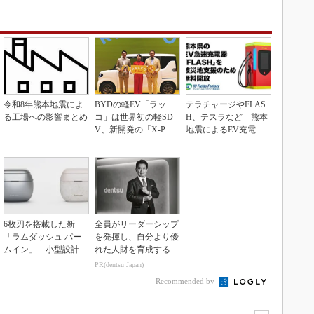
令和8年熊本地震によ
BYDの軽EV「ラッ
テラチャージやFLAS
る工場への影響まとめ
コ」は世界初の軽SD
H、テスラなど 熊本
V、新開発の「X-PAC
地震によるEV充電器
K」に電動システ...
の無償開放拠点まと...
6枚刃を搭載した新
全員がリーダーシップ
「ラムダッシュ パー
を発揮し、自分より優
ムイン」 小型設計と
れた人財を育成する
意匠性をさらに追求
PR(dentsu Japan)
Recommended by