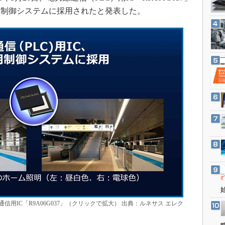
3Dプリンタ
産業オープンネット展
明制御システムに採用されたと発表した。
デジタルツインとCAE
S＆OP
インダストリー4.0
イノベーション
製造業ビッグデータ
メイドインジャパン
植物工場
知財マネジメント
海外生産
グローバル設計・開発
制御セキュリティ
新型コロナへの対応
用IC「R9A06G037」（クリックで拡大） 出典：ルネサス エレク