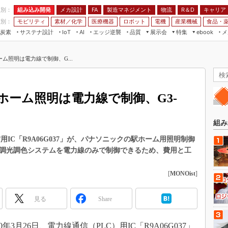
程別：
組み込み開発
メカ設計
製造マネジメント
物流
R＆D
キャリア
FA
業別：
モビリティ
素材／化学
医療機器
ロボット
電機
産業機械
食品・
炭素
サステナ設計
エッジ逆襲
品質
展示会
特集
メ
IoT
AI
ebook
伝承
組み込み開発
CEATEC
読者調査まとめ
編集後記
ム照明は電力線で制御、G...
JIMTOF
保全
メカ設計
つながるクルマ
組込み/エッジ コンピューティング
ス
 AI
製造マネジメント
5G
展＆IoT/5Gソリューション展
VR／AR
FA
ホーム照明は電力線で制御、G3-
IIFES
モビリティ
フィールドサービス
国際ロボット展
素材／化学
FPGA
組み
ジャパンモビリティショー
組み込み画像技術
IC「R9A06G037」が、パナソニックの駅ホーム用照明制御
TECHNO-FRONTIER
の調光調色システムを電力線のみで制御できるため、費用と工
組み込みモデリング
人テク展
Windows Embedded
[
MONOist
]
スマート工場EXPO
車載ソフト開発
EdgeTech+
見る
Share
ISO26262
日本ものづくりワールド
無償設計ツール
AUTOMOTIVE WORLD
3月26日、電力線通信（PLC）用IC「R9A06G037」