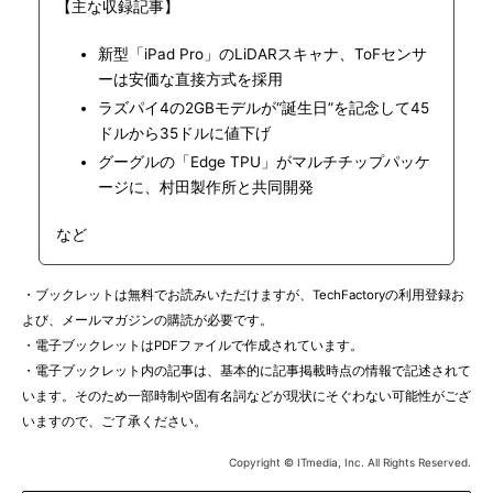
【主な収録記事】
新型「iPad Pro」のLiDARスキャナ、ToFセンサ
ーは安価な直接方式を採用
ラズパイ4の2GBモデルが“誕生日”を記念して45
ドルから35ドルに値下げ
グーグルの「Edge TPU」がマルチチップパッケ
ージに、村田製作所と共同開発
など
・ブックレットは無料でお読みいただけますが、TechFactoryの利用登録お
よび、メールマガジンの購読が必要です。
・電子ブックレットはPDFファイルで作成されています。
・電子ブックレット内の記事は、基本的に記事掲載時点の情報で記述されて
います。そのため一部時制や固有名詞などが現状にそぐわない可能性がござ
いますので、ご了承ください。
Copyright © ITmedia, Inc. All Rights Reserved.