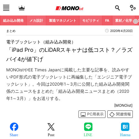
組み込み開発
メカ設計
製造マネジメント
モビリティ
FA
素材／化学
まとめ
2020年4月20日
電子ブックレット（組み込み開発）
「iPad Pro」のLiDARスキャナは低コスト？／ラズ
パイ4が値下げ
MONOistやEE Times Japanに掲載した主要な記事を、読みやす
いPDF形式の電子ブックレットに再編集した「エンジニア電子ブ
ックレット」。今回は2020年1～3月に公開した組み込み開発関
係のニュースをまとめた「組み込み開発ニュースまとめ（2020
年1～3月）」をお送りする。
[MONOist]
PC用表示
関連情報
Share
Post
LINE
Hatena