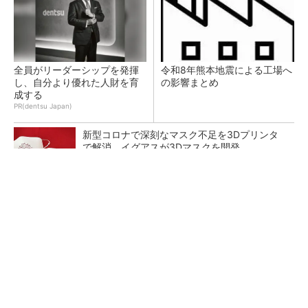
全員がリーダーシップを発揮
令和8年熊本地震による工場へ
し、自分より優れた人財を育
の影響まとめ
成する
PR(dentsu Japan)
新型コロナで深刻なマスク不足を3Dプリンタ
で解消、イグアスが3Dマスクを開発
【レベル14】生成AIを味方に、3D CADを使い
こなそう！
狭小な駐車場に、シャープがポールカメラ式製
品発表 市場シェア10％目指す