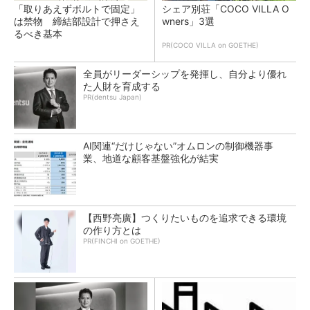
「取りあえずボルトで固定」
シェア別荘「COCO VILLA O
は禁物 締結部設計で押さえ
wners」3選
るべき基本
PR(COCO VILLA on GOETHE)
全員がリーダーシップを発揮し、自分より優れ
た人財を育成する
PR(dentsu Japan)
AI関連“だけじゃない”オムロンの制御機器事
業、地道な顧客基盤強化が結実
【西野亮廣】つくりたいものを追求できる環境
の作り方とは
PR(FINCHI on GOETHE)