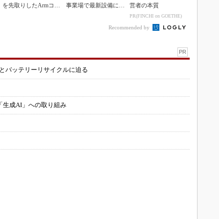
を先取りしたArmコア
事業場で最新設備に機
営者の本質
＋FPGA...
能集約
PR(FINCHI on GOETHE)
Recommended by
PR
造とバッテリーリサイクルに迫る
「生成AI」への取り組み