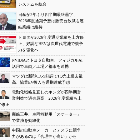
システムを統合
日産が2年ぶり四半期最終黒字、
2026年度通期予想は販売台数減も連
結業績は維持
トヨタが2026年度通期業績を上方修
正、好調なHEVは次世代電池で競争
力を強化へ
NVIDIAとトヨタ自動車、フィジカルAI
活用で車両／工場／都市を連携
マツダは新型CX-5好調で1Q売上過去最
高、協業EV投入も通期達成予想
電動化戦略見直しのホンダが四半期営
業利益で過去最高、2026年度業績も上
方修正
商船三井、車両移動用「スケーター」
で業務を効率化
中国の自動車メーカーとテスラに競争
力があるのは「合理性が高い」から