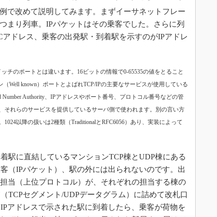
例で改めて説明してみます。まずイーサネットフレー
、つまり列車。IPパケットはその乗客でした。さらに列
Cアドレス、乗客の出発駅・到着駅を示すのがIPアドレ
ッチのポートとは違います。16ビットの情報で0-65535の値をとること
（Well known）ポートとよばれTCP/IPの主要なサービスが使用している
igned Number Authority、IPアドレスやポート番号、プロトコル番号などの管
、それらのサービスを提供しているサーバ側で使われます。別の言い方
以降の扱いは2種類（TraditionalとRFC6056）あり、実装によって
駅に直結しているマンションTCP棟とUDP棟にある
客（IPパケット）、駅の外には出られないのです。出
荷物担当（上位プロトコル）が、それぞれの担当する棟の
TCPセグメント/UDPデータグラム）に詰めて改札口
IPアドレスで示された駅に到着したら、乗客が荷物を