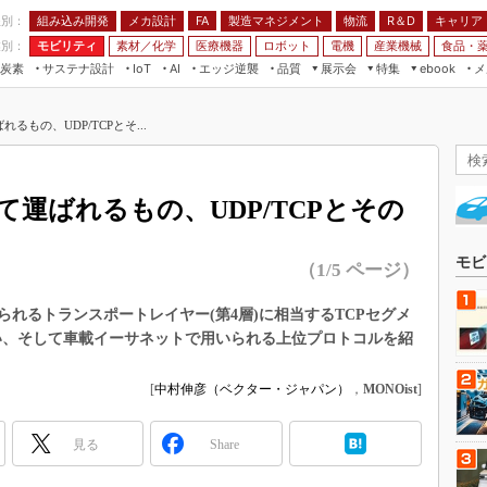
程別：
組み込み開発
メカ設計
製造マネジメント
物流
R＆D
キャリア
FA
業別：
モビリティ
素材／化学
医療機器
ロボット
電機
産業機械
食品・
炭素
サステナ設計
エッジ逆襲
品質
展示会
特集
メ
IoT
AI
ebook
伝承
組み込み開発
CEATEC
読者調査まとめ
編集後記
るもの、UDP/TCPとそ...
JIMTOF
保全
メカ設計
つながるクルマ
組込み/エッジ コンピューティング
ス
 AI
製造マネジメント
5G
展＆IoT/5Gソリューション展
VR／AR
FA
て運ばれるもの、UDP/TCPとその
IIFES
モビリティ
フィールドサービス
国際ロボット展
素材／化学
FPGA
モビ
（1/5 ページ）
ジャパンモビリティショー
組み込み画像技術
TECHNO-FRONTIER
られるトランスポートレイヤー(第4層)に相当するTCPセグメ
組み込みモデリング
舞い、そして車載イーサネットで用いられる上位プロトコルを紹
人テク展
Windows Embedded
スマート工場EXPO
[
中村伸彦（ベクター・ジャパン）
，
MONOist
]
車載ソフト開発
EdgeTech+
ISO26262
日本ものづくりワールド
見る
Share
無償設計ツール
AUTOMOTIVE WORLD