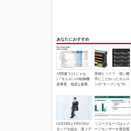
あなたにおすすめ
AI関連“だけじゃな
異例ヒット？ 使い勝
い”オムロンの制御機
手にこだわったオムロ
器事業、地道な顧客基
ンの“オープンな”IO-L
盤強化が結実
inkマスター
GOETHEとFINCHIが
ソニーグループはイメ
タッグを組み、新メデ
ージセンサーが過去最