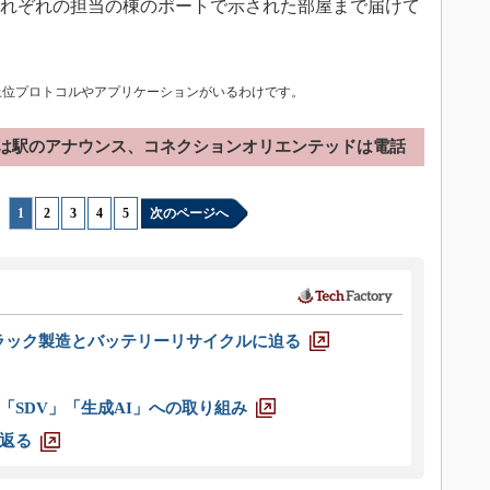
、それぞれの担当の棟のポートで示された部屋まで届けて
の上位プロトコルやアプリケーションがいるわけです。
は駅のアナウンス、コネクションオリエンテッドは電話
1
|
2
|
3
|
4
|
5
次のページへ
ラック製造とバッテリーリサイクルに迫る
「SDV」「生成AI」への取り組み
返る