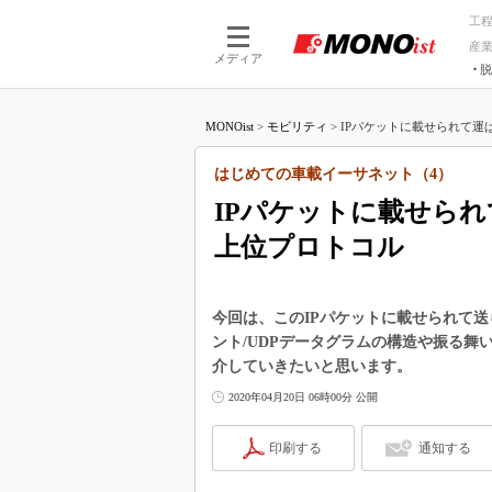
工
産
メディア
脱
つながる技術
AI×技術
MONOist
>
モビリティ
>
IPパケットに載せられて運ばれ
つながる工場
AI×設備
つながるサービ
Physical
はじめての車載イーサネット（4）
IPパケットに載せられ
上位プロトコル
今回は、このIPパケットに載せられて送
ント/UDPデータグラムの構造や振る
介していきたいと思います。
2020年04月20日 06時00分 公開
印刷する
通知する