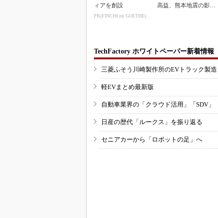
ィアを創設
高益、熊本地震の影響
も限定的
PR(FINCHI on GOETHE)
TechFactory ホワイトペーパー新着情報
三菱ふそう川崎製作所のEVトラック製
軽EVまとめ最新版
自動車業界の「クラウド活用」「SDV」
日産の歴代「ルークス」を振り返る
セニアカーから「ロボットの足」へ