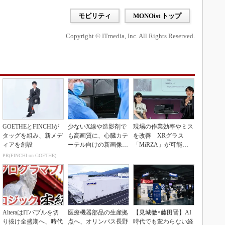
モビリティ
MONOist トップ
Copyright © ITmedia, Inc. All Rights Reserved.
GOETHEとFINCHIが
少ないX線や造影剤で
現場の作業効率やミス
タッグを組み、新メデ
も高画質に、心臓カテ
を改善 XRグラス
ィアを創設
ーテル向けの新画像技
「MiRZA」が可能に
術
するピッキングDX
PR(FINCHI on GOETHE)
の...
AlteraはITバブルを切
医療機器部品の生産拠
【見城徹×藤田晋】AI
り抜け全盛期へ、時代
点へ、オリンパス長野
時代でも変わらない経