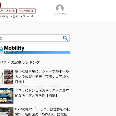
薬品・衣料品
中小製造業
マイページ
ルマガ
告知
Special
リティの記事ランキング
狭小な駐車場に、シャープがポール
カメラ式製品発表 市場シェア10％
目指す
テスラにおけるギガキャストの基本
的な考え方と方向性【前編】
BYDの軽EV「ラッコ」は世界初の軽
SDV、新開発の「X-PACK」に電動