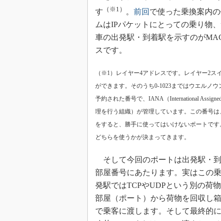
（※1）
す
。
前回
で使った乗換案内の
ムはIPパケットにとっての乗り物
車の出発駅・到着駅を示すのがMA
スです。
（※1）レイヤー4アドレスです。レイヤー2スイ
ができます。そのうち0-1023まではウエルノウン
予約された番号で、IANA（International Ass
理を行う組織）が管理しています。この番号は
をすると、勝手に使ってはいけないポートです。1024
どちらを使うかが決まってきます。
そして今回のポートは出発駅・到着
部屋番号にあたります。実はこの乗
発駅ではTCPやUDPという別の
部屋（ポート）から荷物を回収し箱（
で乗客に渡します。そして最終的に