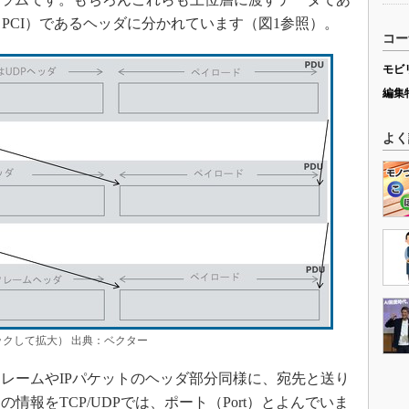
PCI）であるヘッダに分かれています（図1参照）。
コー
モビ
編集
よく
クして拡大） 出典：ベクター
レームやIPパケットのヘッダ部分同様に、宛先と送り
報をTCP/UDPでは、ポート（Port）とよんでいま