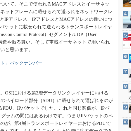
3Dプリンタ
ついて、そこで使われるMACアドレスとイーサネッ
産業オープンネット展
デジタルツインとCAE
サネットフレームに載せられて送られるネットワークレ
とIPアドレス、IPアドレスとMACアドレスの違いにつ
S＆OP
Pパケットに載せられて送られるトランスポートレイヤ
インダストリー4.0
on Control Protocol）セグメント/UDP（User
イノベーション
ータグラムの構造や振る舞い、そして車載イーサネットで用いられ
製造業ビッグデータ
たいと思います。
メイドインジャパン
ット」バックナンバー
植物工場
知財マネジメント
海外生産
OSIにおける第2層データリンクレイヤーにおける
グローバル設計・開発
そのペイロード部分（SDU）に載せられて運ばれるのが
制御セキュリティ
PDU、IPパケットでした。これと同じ関係が、IPパ
新型コロナへの対応
ータグラムの間にはあるわけです。つまりIPパケットのペ
のが、第4層トランスポートレイヤーにおけるPDUで
タグラムです。もちろんこれらも上位層に渡すデータであ