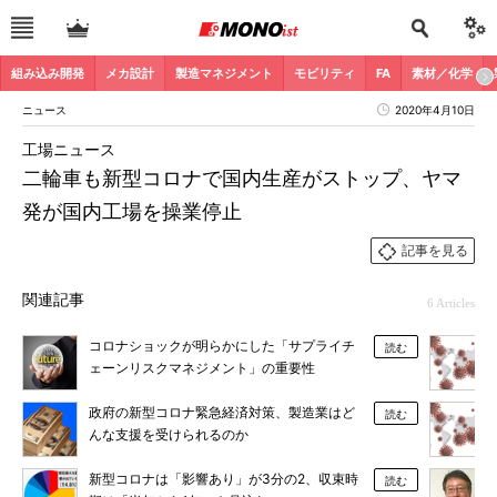
組み込み開発
メカ設計
製造マネジメント
モビリティ
FA
素材／化学
ニュース
2020年4月10日
工場ニュース
二輪車も新型コロナで国内生産がストップ、ヤマ
発が国内工場を操業停止
記事を見る
関連記事
6 Articles
コロナショックが明らかにした「サプライチ
読む
ェーンリスクマネジメント」の重要性
政府の新型コロナ緊急経済対策、製造業はど
読む
んな支援を受けられるのか
新型コロナは「影響あり」が3分の2、収束時
読む