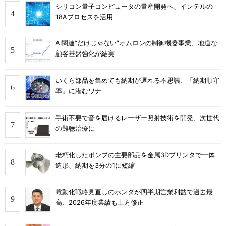
シリコン量子コンピュータの量産開発へ、インテルの
18Aプロセスを活用
AI関連“だけじゃない”オムロンの制御機器事業、地道な
顧客基盤強化が結実
いくら部品を集めても納期が遅れる不思議、「納期順守
率」に潜むワナ
手術不要で音を届けるレーザー照射技術を開発、次世代
の難聴治療に
老朽化したポンプの主要部品を金属3Dプリンタで一体
造形、納期を3分の1に短縮
電動化戦略見直しのホンダが四半期営業利益で過去最
高、2026年度業績も上方修正