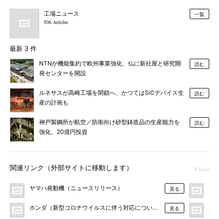
工場ニュース
一覧
936 Articles
最新 3 件
NTNが機能集約で欧州事業強化、仏に新社屋と研究開
読む
発センターを開設
ルネサスが高崎工場を閉鎖へ、かつてはSiCデバイス生
読む
産の計画も
神戸製鋼所が航空／防衛向け砂型鋳造品の生産能力を
読む
強化、20億円投資
関連リンク（外部サイトに移動します）
4 links
ヤマハ発動機（ニュースリリース）
ス
見る
ホンダ（新型コロナウイルスに伴う対応について）
三
見る