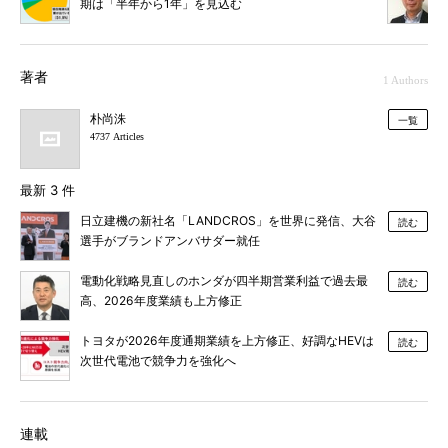
期は「半年から1年」を見込む
著者
1 Authors
朴尚洙
一覧
4737 Articles
最新 3 件
日立建機の新社名「LANDCROS」を世界に発信、大谷
読む
選手がブランドアンバサダー就任
電動化戦略見直しのホンダが四半期営業利益で過去最
読む
高、2026年度業績も上方修正
トヨタが2026年度通期業績を上方修正、好調なHEVは
読む
次世代電池で競争力を強化へ
連載